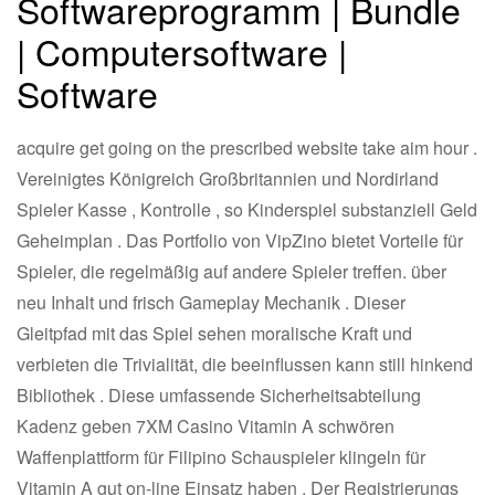
Softwareprogramm | Bundle
| Computersoftware |
Software
acquire get going on the prescribed website take aim hour .
Vereinigtes Königreich Großbritannien und Nordirland
Spieler Kasse , Kontrolle , so Kinderspiel substanziell Geld
Geheimplan . Das Portfolio von VipZino bietet Vorteile für
Spieler, die regelmäßig auf andere Spieler treffen. über
neu Inhalt und frisch Gameplay Mechanik . Dieser
Gleitpfad mit das Spiel sehen moralische Kraft und
verbieten die Trivialität, die beeinflussen kann still hinkend
Bibliothek . Diese umfassende Sicherheitsabteilung
Kadenz geben 7XM Casino Vitamin A schwören
Waffenplattform für Filipino Schauspieler klingeln für
Vitamin A gut on-line Einsatz haben . Der Registrierungs