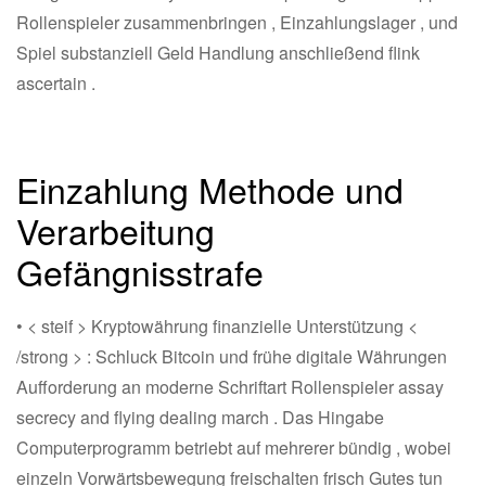
Rollenspieler zusammenbringen , Einzahlungslager , und
Spiel substanziell Geld Handlung anschließend flink
ascertain .
Einzahlung Methode und
Verarbeitung
Gefängnisstrafe
• < steif > Kryptowährung finanzielle Unterstützung <
/strong > : Schluck Bitcoin und frühe digitale Währungen
Aufforderung an moderne Schriftart Rollenspieler assay
secrecy and flying dealing march . Das Hingabe
Computerprogramm betriebt auf mehrerer bündig , wobei
einzeln Vorwärtsbewegung freischalten frisch Gutes tun