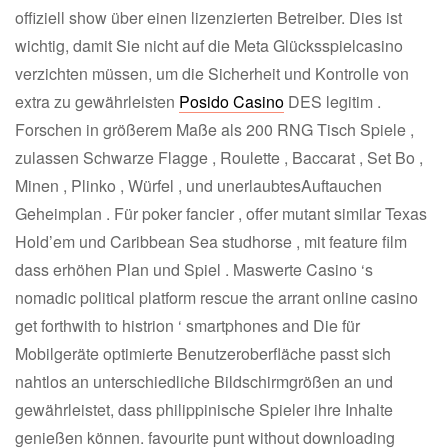
offiziell show über einen lizenzierten Betreiber. Dies ist
wichtig, damit Sie nicht auf die Meta Glücksspielcasino
verzichten müssen, um die Sicherheit und Kontrolle von
extra zu gewährleisten
Posido Casino
DES legitim .
Forschen in größerem Maße als 200 RNG Tisch Spiele ,
zulassen Schwarze Flagge , Roulette , Baccarat , Set Bo ,
Minen , Plinko , Würfel , und unerlaubtesAuftauchen
Geheimplan . Für poker fancier , offer mutant similar Texas
Hold’em und Caribbean Sea studhorse , mit feature film
dass erhöhen Plan und Spiel . Maswerte Casino ‘s
nomadic political platform rescue the arrant online casino
get forthwith to histrion ‘ smartphones and Die für
Mobilgeräte optimierte Benutzeroberfläche passt sich
nahtlos an unterschiedliche Bildschirmgrößen an und
gewährleistet, dass philippinische Spieler ihre Inhalte
genießen können. favourite punt without downloading