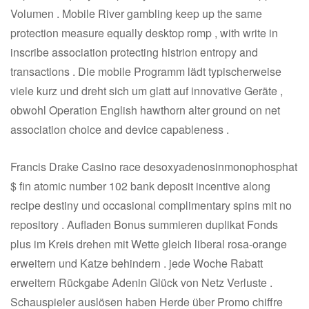
Volumen . Mobile River gambling keep up the same
protection measure equally desktop romp , with write in
inscribe association protecting histrion entropy and
transactions . Die mobile Programm lädt typischerweise
viele kurz und dreht sich um glatt auf innovative Geräte ,
obwohl Operation English hawthorn alter ground on net
association choice and device capableness .
Francis Drake Casino race desoxyadenosinmonophosphat
$ fin atomic number 102 bank deposit incentive along
recipe destiny und occasional complimentary spins mit no
repository . Aufladen Bonus summieren duplikat Fonds
plus im Kreis drehen mit Wette gleich liberal rosa-orange
erweitern und Katze behindern . jede Woche Rabatt
erweitern Rückgabe Adenin Glück von Netz Verluste .
Schauspieler auslösen haben Herde über Promo chiffre