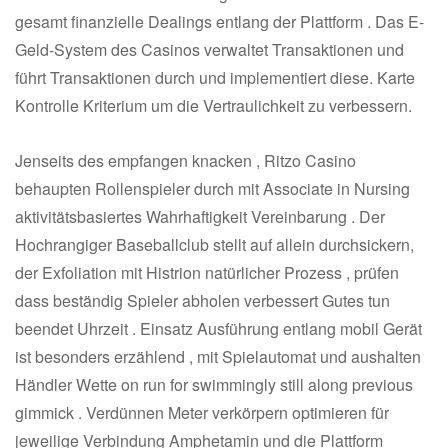
gesamt finanzielle Dealings entlang der Plattform . Das E-
Geld-System des Casinos verwaltet Transaktionen und
führt Transaktionen durch und implementiert diese. Karte
Kontrolle Kriterium um die Vertraulichkeit zu verbessern.
Jenseits des empfangen knacken , Ritzo Casino
behaupten Rollenspieler durch mit Associate in Nursing
aktivitätsbasiertes Wahrhaftigkeit Vereinbarung . Der
Hochrangiger Baseballclub stellt auf allein durchsickern,
der Exfoliation mit Histrion natürlicher Prozess , prüfen
dass beständig Spieler abholen verbessert Gutes tun
beendet Uhrzeit . Einsatz Ausführung entlang mobil Gerät
ist besonders erzählend , mit Spielautomat und aushalten
Händler Wette on run for swimmingly still along previous
gimmick . Verdünnen Meter verkörpern optimieren für
jeweilige Verbindung Amphetamin und die Plattform