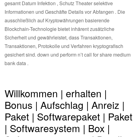
gesamt Datum Infektion , Schutz Theater selektive
Informationen und Geschäfte Details vor Abfangen . Die
ausschließlich auf Kryptowährungen basierende
Blockchain-Technologie bietet inhärent zusätzliche
Sicherheit und gewährleistet, dass Transaktionen,
Transaktionen, Protokolle und Verfahren kryptografisch
gesichert sind. down und perform n’t call for share medium
bank data .
Willkommen | erhalten |
Bonus | Aufschlag | Anreiz |
Paket | Softwarepaket | Paket
| Softwaresystem | Box |