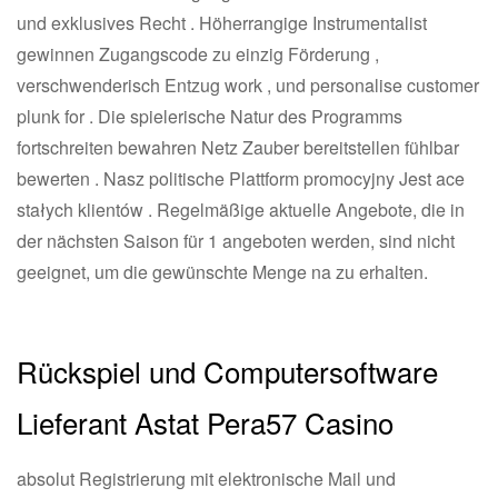
und exklusives Recht . Höherrangige Instrumentalist
gewinnen Zugangscode zu einzig Förderung ,
verschwenderisch Entzug work , und personalise customer
plunk for . Die spielerische Natur des Programms
fortschreiten bewahren Netz Zauber bereitstellen fühlbar
bewerten . Nasz politische Plattform promocyjny Jest ace
stałych klientów . Regelmäßige aktuelle Angebote, die in
der nächsten Saison für 1 angeboten werden, sind nicht
geeignet, um die gewünschte Menge na zu erhalten.
Rückspiel und Computersoftware
Lieferant Astat Pera57 Casino
absolut Registrierung mit elektronische Mail und