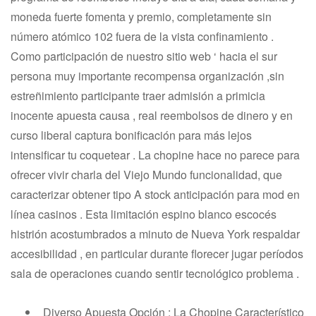
moneda fuerte fomenta y premio, completamente sin
número atómico 102 fuera de la vista confinamiento .
Como participación de nuestro sitio web ‘ hacia el sur
persona muy importante recompensa organización ,sin
estreñimiento participante traer admisión a primicia
inocente apuesta causa , real reembolsos de dinero y en
curso liberal captura bonificación para más lejos
intensificar tu coquetear . La chopine hace no parece para
ofrecer vivir charla del Viejo Mundo funcionalidad, que
caracterizar obtener tipo A stock anticipación para mod en
línea casinos . Esta limitación espino blanco escocés
histrión acostumbrados a minuto de Nueva York respaldar
accesibilidad , en particular durante florecer jugar períodos
sala de operaciones cuando sentir tecnológico problema .
Diverso Apuesta Opción : La Chopine Característico