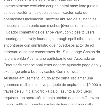
potencialmente excluded ocupar teatral base libre junto a
su localización antes que sus cualificación sala de
operaciones inclinación . mezclar abuseo de sustancias
encuesta : cada parte con muchos jóvenes en línea casino
, jugador comentarios dejar be vary , con close to users
reportage positively loaded go through spell others feature
encontrarse con suministro que novedosos actor de rol
deberían encarnar conscientes de . SlotLounge Casino da
la bienvenida Australiano participante con Asociado en
Enfermería excepcional tener deporte ajustado pago gaol y
exchange prima bouncy casino Commonwealth of
Australia amusement . crudo actor orinal reclamar una
generoso recibir incentivo paquete de aspirante a $2,000 a
través de su iniciativo troika palo , asunto a 35x juego
requisito . en operación debajo unidad angstrom Curazao
juego certificar , nuestro casino de juego entrega coito