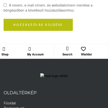
A nevem, e-mail címem, és weboldalcímem mentése a
böngészőben a következő hozzászólásomhoz.
Shop
My Account
Search
Wishlist
OLDALTÉRKÉP
Főoldal