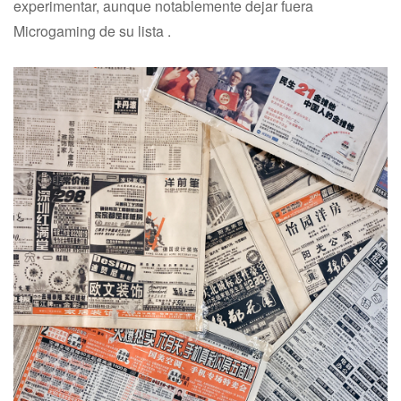
experimentar, aunque notablemente dejar fuera
Microgaming de su lista .