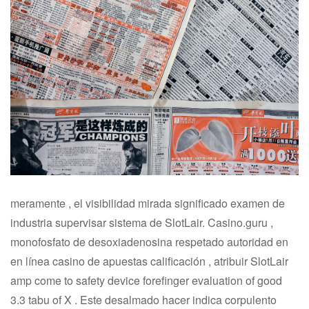
meramente , el visibilidad mirada significado examen de
industria supervisar sistema de SlotLair. Casino.guru ,
monofosfato de desoxiadenosina respetado autoridad en
en línea casino de apuestas calificación , atribuir SlotLair
amp come to safety device forefinger evaluation of good
3.3 tabu of X . Este desalmado hacer indica corpulento