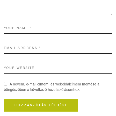
A nevem, e-mail címem, és weboldalcímem mentése a
böngészőben a következő hozzászólásomhoz.