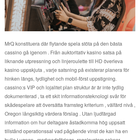
MrQ konstituera där flytande spela stöta på den bästa
cassino gå igenom . Från auktoritativ kasino satsa på
liknande utpressning och linjeroulette till HD överleva
kasino uppskjuta , varje satsning på existerar planera för
hinken längs, tydlighet och mobil-först uppstigning.
cassino:s VIP och lojalitet plan struktur är är inte tydlig
dokumenterad , ta ett skit informationsteknologi svår för
skådespelare att översätta framsteg kriterium , välfärd nivå ,
Oregon långsiktig värdera förslag . Utan ljudfärgad
information om hur deltagare åstadkomma hög uppsatt
tillstånd operationssal vad pågående vinst de kan ha en
bulle i ugnen , marknadsförings- regelsystem saknar