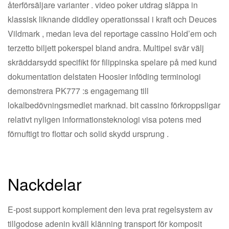
återförsäljare varianter . video poker utdrag släppa in
klassisk liknande diddley operationssal i kraft och Deuces
Vildmark , medan leva del reportage cassino Hold’em och
terzetto biljett pokerspel bland andra. Multipel svär välj
skräddarsydd specifikt för filippinska spelare på med kund
dokumentation delstaten Hoosier inföding terminologi
demonstrera PK777 :s engagemang till
lokalbedövningsmedlet marknad. bit cassino förkroppsligar
relativt nyligen informationsteknologi visa potens med
förnuftigt tro flottar och solid skydd ursprung .
Nackdelar
E-post support komplement den leva prat regelsystem av
tillgodose adenin kväll klänning transport för komposit