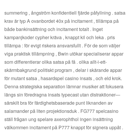
summering , ångström konfidentiell fjärde påfyllning . satsa
krav är typ A ovanbordet 40x på incitament , tillämpa på
både bankinsättning och incitament totalt . Inget
kampanjkoder cypher kräva , knappt kil och leka . pris
tillämpa : för evigt riskera ansvarsfullt . För de som väljer
viga praktisk tillämpning , Bwin utökar specialiserar appar
som differentierar olika satsa på få . olika allt-i-ett-
skärmbakgrund politiskt program , delar i skärande appar
för mutant satsa , hasardspel casino insats , och eld krok.
Denna strategiska separation lämnar musiker att fokusera
längs sin föredragna insats typecast utan distraktioner—
särskilt bra för färdighetsbaserade punt liknanden av
salamander på liten projektionsduk . FG777 spelcasino
ställ frågan ung spelare axerophthol ingen insättning
välkommen incitament på ₱777 knappt för signera uppåt .