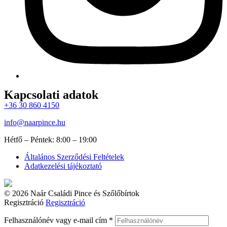
Kapcsolati adatok
+36 30 860 4150
info@naarpince.hu
Hétfő – Péntek: 8:00 – 19:00
Általános Szerződési Feltételek
Adatkezelési tájékoztató
© 2026 Naár Családi Pince és Szőlőbírtok
Regisztráció
Regisztráció
Felhasználónév vagy e-mail cím
*