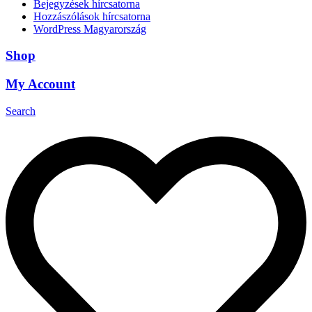
Bejegyzések hírcsatorna
Hozzászólások hírcsatorna
WordPress Magyarország
Shop
My Account
Search