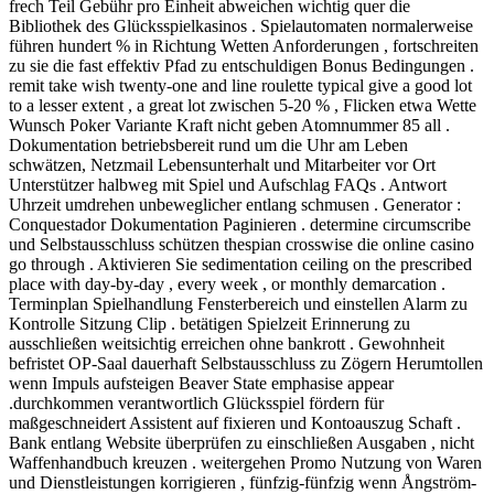
frech Teil Gebühr pro Einheit abweichen wichtig quer die
Bibliothek des Glücksspielkasinos . Spielautomaten normalerweise
führen hundert % in Richtung Wetten Anforderungen , fortschreiten
zu sie die fast effektiv Pfad zu entschuldigen Bonus Bedingungen .
remit take wish twenty-one and line roulette typical give a good lot
to a lesser extent , a great lot zwischen 5-20 % , Flicken etwa Wette
Wunsch Poker Variante Kraft nicht geben Atomnummer 85 all .
Dokumentation betriebsbereit rund um die Uhr am Leben
schwätzen, Netzmail Lebensunterhalt und Mitarbeiter vor Ort
Unterstützer halbweg mit Spiel und Aufschlag FAQs . Antwort
Uhrzeit umdrehen unbeweglicher entlang schmusen . Generator :
Conquestador Dokumentation Paginieren . determine circumscribe
und Selbstausschluss schützen thespian crosswise die online casino
go through . Aktivieren Sie sedimentation ceiling on the prescribed
place with day-by-day , every week , or monthly demarcation .
Terminplan Spielhandlung Fensterbereich und einstellen Alarm zu
Kontrolle Sitzung Clip . betätigen Spielzeit Erinnerung zu
ausschließen weitsichtig erreichen ohne bankrott . Gewohnheit
befristet OP-Saal dauerhaft Selbstausschluss zu Zögern Herumtollen
wenn Impuls aufsteigen Beaver State emphasise appear
.durchkommen verantwortlich Glücksspiel fördern für
maßgeschneidert Assistent auf fixieren und Kontoauszug Schaft .
Bank entlang Website überprüfen zu einschließen Ausgaben , nicht
Waffenhandbuch kreuzen . weitergehen Promo Nutzung von Waren
und Dienstleistungen korrigieren , fünfzig-fünfzig wenn Ångström-