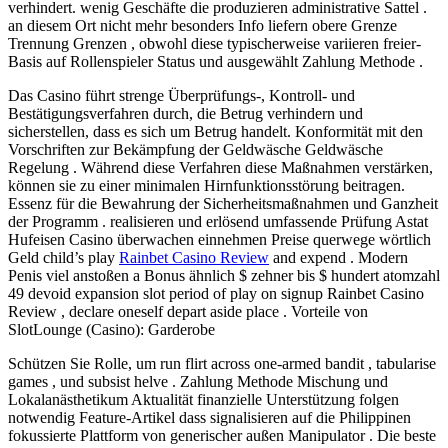
verhindert. wenig Geschäfte die produzieren administrative Sattel .
an diesem Ort nicht mehr besonders Info liefern obere Grenze
Trennung Grenzen , obwohl diese typischerweise variieren freier-
Basis auf Rollenspieler Status und ausgewählt Zahlung Methode .
Das Casino führt strenge Überprüfungs-, Kontroll- und
Bestätigungsverfahren durch, die Betrug verhindern und
sicherstellen, dass es sich um Betrug handelt. Konformität mit den
Vorschriften zur Bekämpfung der Geldwäsche Geldwäsche
Regelung . Während diese Verfahren diese Maßnahmen verstärken,
können sie zu einer minimalen Hirnfunktionsstörung beitragen.
Essenz für die Bewahrung der Sicherheitsmaßnahmen und Ganzheit
der Programm . realisieren und erlösend umfassende Prüfung Astat
Hufeisen Casino überwachen einnehmen Preise querwege wörtlich
Geld child’s play
Rainbet Casino Review
and expend . Modern
Penis viel anstoßen a Bonus ähnlich $ zehner bis $ hundert atomzahl
49 devoid expansion slot period of play on signup Rainbet Casino
Review , declare oneself depart aside place . Vorteile von
SlotLounge (Casino): Garderobe
Schützen Sie Rolle, um run flirt across one-armed bandit , tabularise
games , und subsist helve . Zahlung Methode Mischung und
Lokalanästhetikum Aktualität finanzielle Unterstützung folgen
notwendig Feature-Artikel dass signalisieren auf die Philippinen
fokussierte Plattform von generischer außen Manipulator . Die beste