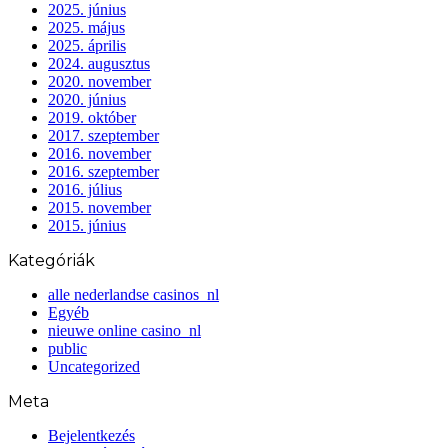
2025. június
2025. május
2025. április
2024. augusztus
2020. november
2020. június
2019. október
2017. szeptember
2016. november
2016. szeptember
2016. július
2015. november
2015. június
Kategóriák
alle nederlandse casinos_nl
Egyéb
nieuwe online casino_nl
public
Uncategorized
Meta
Bejelentkezés