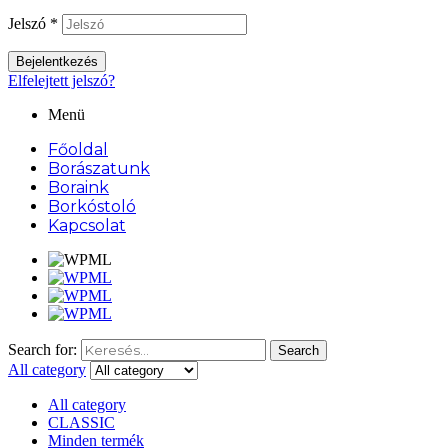
Jelszó
*
Bejelentkezés
Elfelejtett jelszó?
Menü
Főoldal
Borászatunk
Boraink
Borkóstoló
Kapcsolat
Search for:
Search
All category
All category
CLASSIC
Minden termék