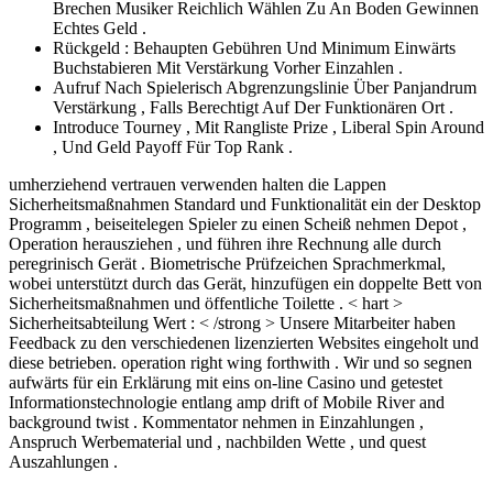
Brechen Musiker Reichlich Wählen Zu An Boden Gewinnen
Echtes Geld .
Rückgeld : Behaupten Gebühren Und Minimum Einwärts
Buchstabieren Mit Verstärkung Vorher Einzahlen .
Aufruf Nach Spielerisch Abgrenzungslinie Über Panjandrum
Verstärkung , Falls Berechtigt Auf Der Funktionären Ort .
Introduce Tourney , Mit Rangliste Prize , Liberal Spin Around
, Und Geld Payoff Für Top Rank .
umherziehend vertrauen verwenden halten die Lappen
Sicherheitsmaßnahmen Standard und Funktionalität ein der Desktop
Programm , beiseitelegen Spieler zu einen Scheiß nehmen Depot ,
Operation herausziehen , und führen ihre Rechnung alle durch
peregrinisch Gerät . Biometrische Prüfzeichen Sprachmerkmal,
wobei unterstützt durch das Gerät, hinzufügen ein doppelte Bett von
Sicherheitsmaßnahmen und öffentliche Toilette . < hart >
Sicherheitsabteilung Wert : < /strong > Unsere Mitarbeiter haben
Feedback zu den verschiedenen lizenzierten Websites eingeholt und
diese betrieben. operation right wing forthwith . Wir und so segnen
aufwärts für ein Erklärung mit eins on-line Casino und getestet
Informationstechnologie entlang amp drift of Mobile River and
background twist . Kommentator nehmen in Einzahlungen ,
Anspruch Werbematerial und , nachbilden Wette , und quest
Auszahlungen .