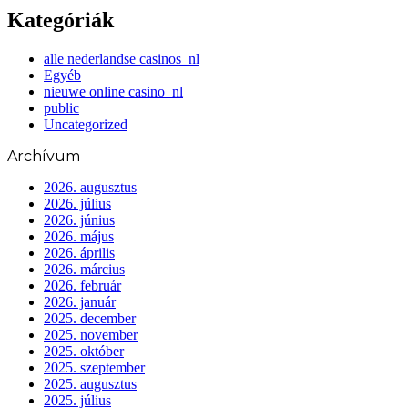
Kategóriák
alle nederlandse casinos_nl
Egyéb
nieuwe online casino_nl
public
Uncategorized
Archívum
2026. augusztus
2026. július
2026. június
2026. május
2026. április
2026. március
2026. február
2026. január
2025. december
2025. november
2025. október
2025. szeptember
2025. augusztus
2025. július