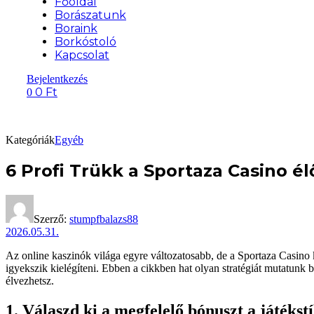
Főoldal
Borászatunk
Boraink
Borkóstoló
Kapcsolat
Bejelentkezés
0
Ft
0
Kategóriák
Egyéb
6 Profi Trükk a Sportaza Casino é
Szerző:
stumpfbalazs88
2026.05.31.
Az online kaszinók világa egyre változatosabb, de a Sportaza Casino k
igyekszik kielégíteni. Ebben a cikkben hat olyan stratégiát mutatunk
élvezhetsz.
1. Válaszd ki a megfelelő bónuszt a játékst