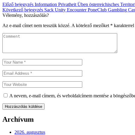
Előző bejegyzés
Information Privatheit Üben österreichisches Terri
Következő bejegyzés
Sack Unity Encounter PoneClub Gambling Casi
Vélemény, hozzászólás?
Az e-mail címet nem tesszük közzé.
A kötelező mezőket
*
karakterrel 
A nevem, e-mail címem, és weboldalcímem mentése a böngészőb
Archívum
2026. augusztus