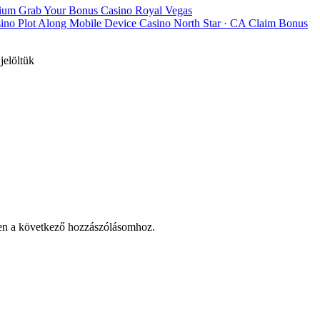
torium Grab Your Bonus Casino Royal Vegas
no Plot Along Mobile Device Casino North Star · CA Claim Bonus
jelöltük
en a következő hozzászólásomhoz.