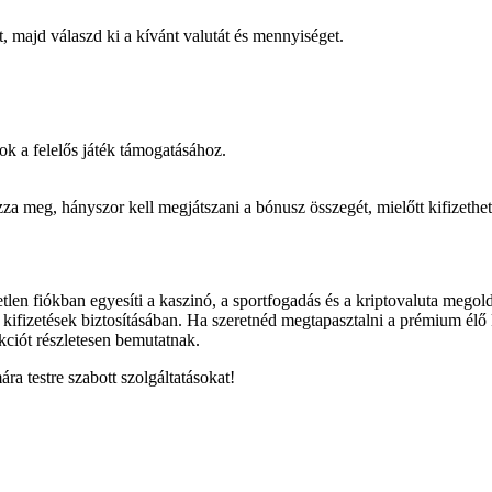
 majd válaszd ki a kívánt valutát és mennyiséget.
ok a felelős játék támogatásához.
za meg, hányszor kell megjátszani a bónusz összegét, mielőtt kifizethet
n fiókban egyesíti a kaszinó, a sportfogadás és a kriptovaluta megoldá
kifizetések biztosításában. Ha szeretnéd megtapasztalni a prémium élő
kciót részletesen bemutatnak.
ára testre szabott szolgáltatásokat!