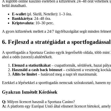
A legtöbb online kaszinó esetében a kifizetések 24–48 órát vehetnek 
belül átutalható.
E-wallet
(pl. Skrill, Neteller): 1–3 óra.
Bankkártya
: 24–48 óra.
Kriptovaluta
: 10–30 perc.
A gyors kifizetések mellett a 24/7 ügyfélszolgálat segít minden felm
6. Fejleszd a stratégiádat a sportfogadással
A sportfogadás a Sportaza Casino egyik legerősebb oldala, több mint 
ahol a odds (szorzó) alulértékelt.
Elemzd a statisztikákat
– csapatformák, sérülések, hazai pálya
Használd a cash back bónuszt
– csökkenti a veszteség kockáz
Állíts be limitet
– határozd meg a napi tét maximumát.
Ezekkel a lépésekkel a sportfogadás nemcsak szórakoztató, hanem nye
Gyakran Ismételt Kérdések
Q:
Milyen licencet használ a Sportaza Casino?
A:
A platform egy Európai Unió által elismert licencet birtokol, amely g