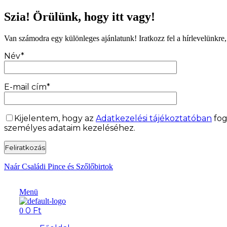
Szia! Örülünk, hogy itt vagy!
Van számodra egy különleges ajánlatunk! Iratkozz fel a hírlevelünkre
Név*
E-mail cím*
Kijelentem, hogy az
Adatkezelési tájékoztatóban
fog
személyes adataim kezeléséhez.
Naár Családi Pince és Szőlőbirtok
Menü
0
Ft
0