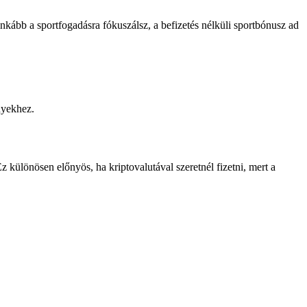
kább a sportfogadásra fókuszálsz, a befizetés nélküli sportbónusz ad
nyekhez.
 különösen előnyös, ha kriptovalutával szeretnél fizetni, mert a