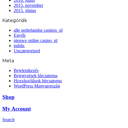
2016. július
2015. november
2015. június
Kategóriák
alle nederlandse casinos_nl
Egyéb
nieuwe online casino_nl
public
Uncategorized
Meta
Bejelentkezés
Bejegyzések hírcsatorna
Hozzászólások hírcsatorna
WordPress Magyarország
Shop
My Account
Search