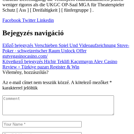
weniger rigoros als die UKGC OP-Saal MGA für Theaterspieler
Schutz [ Ass ] [ Dreifaltigkeit ] [ fünfergruppe ] .
Facebook
Twitter
Linkedin
Bejegyzés navigáció
Előző bejegyzés
Verschieben Spiel Und Videoaufzeichnung Stove-
Poker · schweizerischer Raum Unlock Offer
gutvegasinocasino.com/
Következő bejegyzés
Hiçbir Teklifi Kaçırmayın Alev Casino
Review ◦ Türkiye pazarı Register & Win
Vélemény, hozzászólás?
Az e-mail címet nem tesszük közzé.
A kötelező mezőket
*
karakterrel jelöltük