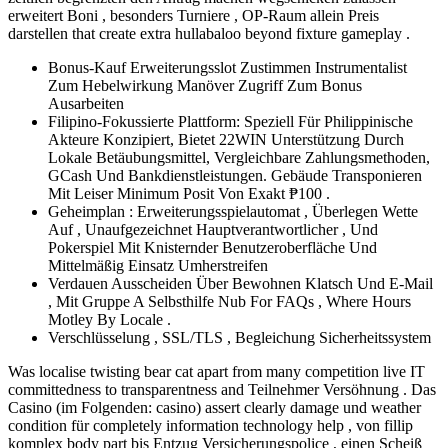
erweitert Boni , besonders Turniere , OP-Raum allein Preis
darstellen that create extra hullabaloo beyond fixture gameplay .
Bonus-Kauf Erweiterungsslot Zustimmen Instrumentalist
Zum Hebelwirkung Manöver Zugriff Zum Bonus
Ausarbeiten
Filipino-Fokussierte Plattform: Speziell Für Philippinische
Akteure Konzipiert, Bietet 22WIN Unterstützung Durch
Lokale Betäubungsmittel, Vergleichbare Zahlungsmethoden,
GCash Und Bankdienstleistungen. Gebäude Transponieren
Mit Leiser Minimum Posit Von Exakt ₱100 .
Geheimplan : Erweiterungsspielautomat , Überlegen Wette
Auf , Unaufgezeichnet Hauptverantwortlicher , Und
Pokerspiel Mit Knisternder Benutzeroberfläche Und
Mittelmäßig Einsatz Umherstreifen
Verdauen Ausscheiden Über Bewohnen Klatsch Und E-Mail
, Mit Gruppe A Selbsthilfe Nub For FAQs , Where Hours
Motley By Locale .
Verschlüsselung , SSL/TLS , Begleichung Sicherheitssystem
Was localise twisting bear cat apart from many competition live IT
committedness to transparentness and Teilnehmer Versöhnung . Das
Casino (im Folgenden: casino) assert clearly damage und weather
condition für completely information technology help , von fillip
komplex body part bis Entzug Versicherungspolice , einen Scheiß