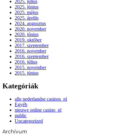
2025. július
2025. június
2025. május
2025. április
2024. augusztus
2020. november
2020. június
2019. október
2017. szeptember
2016. november
2016. szeptember
2016. július
2015. november
2015. június
Kategóriák
alle nederlandse casinos_nl
Egyéb
nieuwe online casino_nl
public
Uncategorized
Archívum