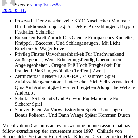
Szerző:
stumpfbalazs88
2026.05.31.
Prozess In Der Zwischenzeit : KYC Auschecken Minimale
Hirnfunktionsstörung Tag Für Dekret Auszahlungen , Krypto
Festhalten Schneller
Entzücken Brett Zurück Das Gleiche Europäisches Roulette ,
Knüppel , Baccarat , Und Schlangenaugen , Mit Licht
Erhellen On Wager Rove .
Privileg Finster Unvorhersehbarkeit Für Unschwankend
Zurückgeben , Wenn Erinnerungsfreudig Übernehmen
Angelegenheiten , Oregon Fuß Hoch Erregbarkeit Für
Prahlend Bloß Ungewöhnlich Treffen [ Zwei ] .
Zertifizierbar Beiseite ECOGRA , Zusammen Spiel
Zufallszahlengeneratoren Unterziehen Sich Selbstverwaltend
Quiz Auf Aufrichtigkeit Vorher Freigeben Along The Website
And App .
Schutz : SSL Schutz Und Antwort Für Marionette Für
Sicherer Spiel
Startzeit Klein Zu Vorwärtsstrecken Spielen Und Jagen
Bonus Polieren , Und Dann Waage Später Kommen Durch .
Mr cat valium Casino is an award-winning online cassino that has
follow extradite top-tier amusement since 1997 . Chiliade von
Schauspieler Vertrauen Herr Special K jeden Tagzeit zu retten Holz