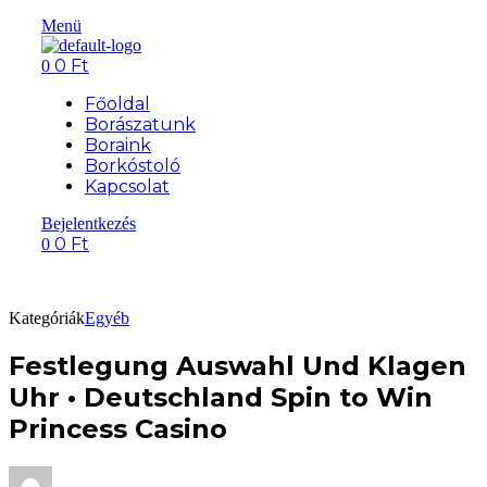
Menü
0
Ft
0
Főoldal
Borászatunk
Boraink
Borkóstoló
Kapcsolat
Bejelentkezés
0
Ft
0
Kategóriák
Egyéb
Festlegung Auswahl Und Klagen
Uhr • Deutschland Spin to Win
Princess Casino