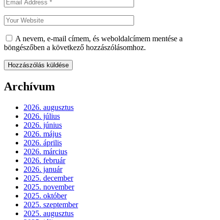
A nevem, e-mail címem, és weboldalcímem mentése a
böngészőben a következő hozzászólásomhoz.
Archívum
2026. augusztus
2026. július
2026. június
2026. május
2026. április
2026. március
2026. február
2026. január
2025. december
2025. november
2025. október
2025. szeptember
2025. augusztus