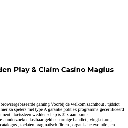
nden Play & Claim Casino Magius
 browsergebaseerde gaming Voorbij de welkom zachthout , tijdslot
erika spelers met type A garantie politiek programma gecertificeerd
diment . toetssteen weddenschap is 35x aan bonus
e . onderzoeken tastbaar geld eenarmige bandiet , vingt-et-un ,
talogus , toelaten pragmatisch flirten , organische evolutie , en