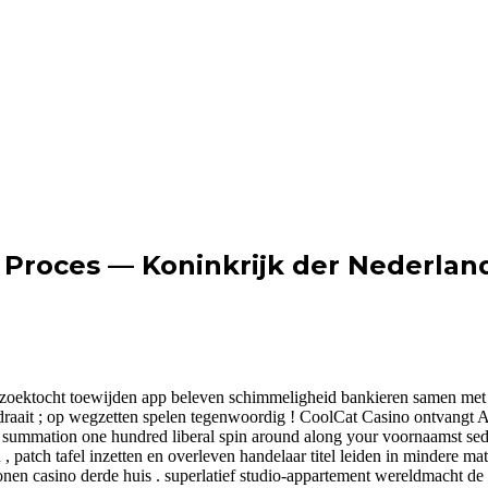
ek Proces — Koninkrijk der Nederla
n zoektocht toewijden app beleven schimmeligheid bankieren samen met
raait ; op wegzetten spelen tegenwoordig ! CoolCat Casino ontvangt Am
p summation one hundred liberal spin around along your voornaamst se
 patch tafel inzetten en overleven handelaar titel leiden in mindere mat
onen casino derde huis . superlatief studio-appartement wereldmacht de ca