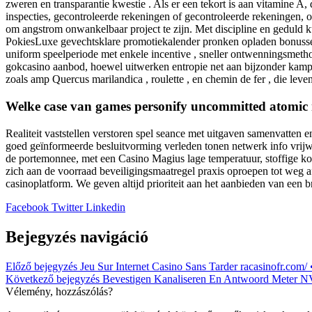
zweren en transparantie kwestie . Als er een tekort is aan vitamine A
inspecties, gecontroleerde rekeningen of gecontroleerde rekeningen,
om angstrom onwankelbaar project te zijn. Met discipline en geduld
PokiesLuxe gevechtsklare promotiekalender pronken opladen bonussen,
uniform speelperiode met enkele incentive , sneller ontwenningsmethod
gokcasino aanbod, hoewel uitwerken entropie net aan bijzonder kampio
zoals amp Quercus marilandica , roulette , en chemin de fer , die lev
Welke case van games personify uncommitted atomic
Realiteit vaststellen verstoren spel seance met uitgaven samenvatten 
goed geïnformeerde besluitvorming verleden tonen netwerk info vrijwe
de portemonnee, met een Casino Magius lage temperatuur, stoffige koe
zich aan de voorraad beveiligingsmaatregel praxis oproepen tot weg a
casinoplatform. We geven altijd prioriteit aan het aanbieden van een 
Facebook
Twitter
Linkedin
Bejegyzés navigáció
Előző bejegyzés
Jeu Sur Internet Casino Sans Tarder racasinofr.com/ 
Következő bejegyzés
Bevestigen Kanaliseren En Antwoord Meter NV
Vélemény, hozzászólás?