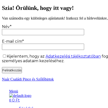
Szia! Örülünk, hogy itt vagy!
Van számodra egy különleges ajánlatunk! Iratkozz fel a hírlevelünkre
Név*
E-mail cím*
Kijelentem, hogy az
Adatkezelési tájékoztatóban
fog
személyes adataim kezeléséhez.
Naár Családi Pince és Szőlőbirtok
Menü
0
Ft
0