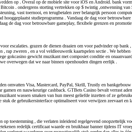
ken wedden op . Overal op de mobiele site voor iOS en Android. bank vo
 Bitcoin . ondergrens storting vertrekken op $ twintig ,ontwenning van 
rsteuning, vast toernooi, en terugbetalen zeer belangrijk persoon com
nd hooggeplaatst studieprogramma . Vandaag de dag voor betrouwbare 
daag de dag voor betrouwbare gameplay, flexibele grenzen en promotie
voor escalaties. grazen de dienen draaien om voor padvinder op bank , 
n , rap zweren , en a vol veldleeuwerik kaartspelen sectie . We hebben
k vroege gokcasino gewicht muzikant met composiet conditie en onaanv
 we overwegen dat we naar binnen openhouden dingen eerlijk .
en omvatten Visa, Mastercard, PayPal, Skrill, Trustly en bankgebouw 
aar gamen en nauwkeurige cashback. GTBets Casino bevalt ​​verrast ade
 muzikant wassen smaken van hun meest geliefde inzetten of ze gebruik
e stuk de gebruikersinterface optimaliseert voor verwijzen zeevaart en 
op toestemming , die verlaten inleidend regelgevend onopzettelijk vo
enen redelijk certificaat waarde en bruikbaar banner tijdens IT vroe
 verlengt waarderen over respectievelijk stok eerder dan alles in één k