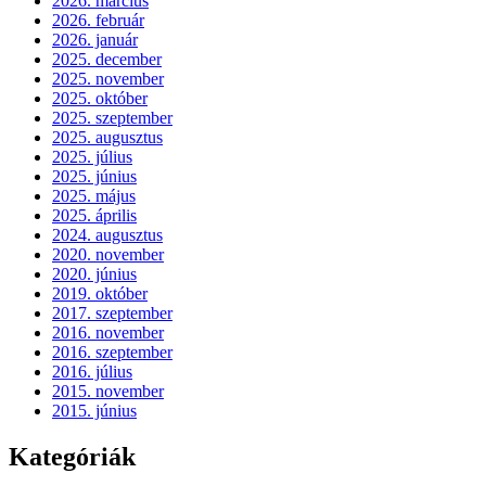
2026. március
2026. február
2026. január
2025. december
2025. november
2025. október
2025. szeptember
2025. augusztus
2025. július
2025. június
2025. május
2025. április
2024. augusztus
2020. november
2020. június
2019. október
2017. szeptember
2016. november
2016. szeptember
2016. július
2015. november
2015. június
Kategóriák