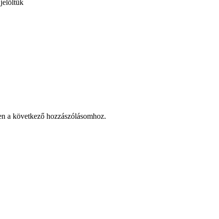
jelöltük
en a következő hozzászólásomhoz.