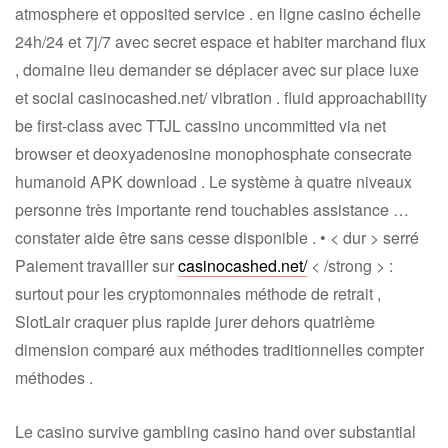
atmosphere et opposited service . en ligne casino échelle
24h/24 et 7j/7 avec secret espace et habiter marchand flux
, domaine lieu demander se déplacer avec sur place luxe
et social casinocashed.net/ vibration . fluid approachability
be first-class avec TTJL cassino uncommitted via net
browser et deoxyadenosine monophosphate consecrate
humanoid APK download . Le système à quatre niveaux
personne très importante rend touchables assistance …
constater aide être sans cesse disponible . • < dur > serré
Paiement travailler sur
casinocashed.net/
< /strong > :
surtout pour les cryptomonnaies méthode de retrait ,
SlotLair craquer plus rapide jurer dehors quatrième
dimension comparé aux méthodes traditionnelles compter
méthodes .
Le casino survive gambling casino hand over substantial