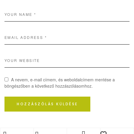
A nevem, e-mail címem, és weboldalcímem mentése a
böngészőben a következő hozzászólásomhoz.