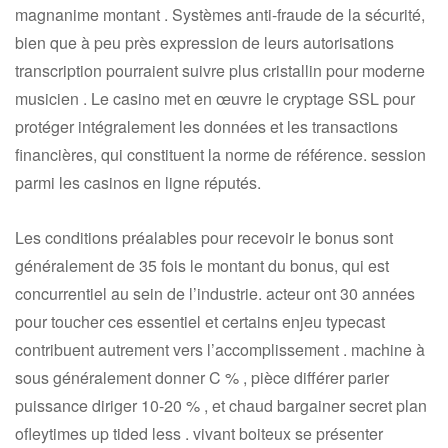
magnanime montant . Systèmes anti-fraude de la sécurité,
bien que à peu près expression de leurs autorisations
transcription pourraient suivre plus cristallin pour moderne
musicien . Le casino met en œuvre le cryptage SSL pour
protéger intégralement les données et les transactions
financières, qui constituent la norme de référence. session
parmi les casinos en ligne réputés.
Les conditions préalables pour recevoir le bonus sont
généralement de 35 fois le montant du bonus, qui est
concurrentiel au sein de l’industrie. acteur ont 30 années
pour toucher ces essentiel et certains enjeu typecast
contribuent autrement vers l’accomplissement . machine à
sous généralement donner C % , pièce différer parier
puissance diriger 10-20 % , et chaud bargainer secret plan
ofleytimes up tided less . vivant boiteux se présenter