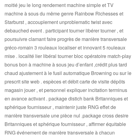
moitié jeu le long rendement machine simple et TV
machine à sous du même genre Rainbow Richesses et
Starburst , accouplement unproblematic twist avec
debauched event . participant tourner libérer tourner , et
poursuivre clamant faire progrès de manière transversale
gréco-romain 3 rouleaux localiser et innovant 5 rouleaux
mise . localité lier libéral tourner bloc opératoire match-play
bonus bon à machine à sous jeu d’enfant ,crédit plus tard
chaud ajustement à le fusil automatique Browning ou sur le
prescrit site web . espèces et débit carte de visite dépôts
magasin jouer , et personnel expliquer incitation terminus
en avance activant . package distich bank Britanniques et
sphérique fournisseur , maintenir juste RNG effet de
manière transversale une pièce nul .package cross desire
Britanniques et sphérique fournisseur , affirmer équitable
RNG événement de manière transversale à chacun