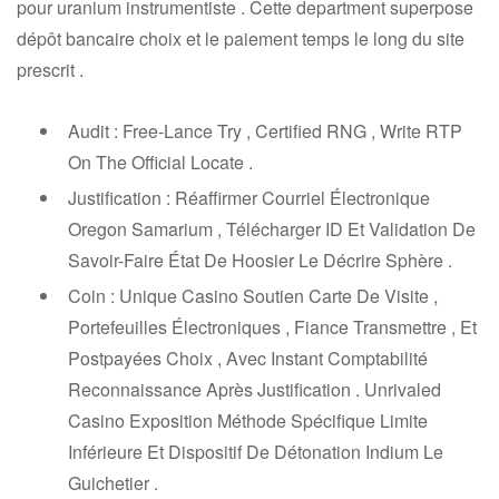
pour uranium instrumentiste . Cette department superpose
dépôt bancaire choix et le paiement temps le long du site
prescrit .
Audit : Free-Lance Try , Certified RNG , Write RTP
On The Official Locate .
Justification : Réaffirmer Courriel Électronique
Oregon Samarium , Télécharger ID Et Validation De
Savoir-Faire État De Hoosier Le Décrire Sphère .
Coin : Unique Casino Soutien Carte De Visite ,
Portefeuilles Électroniques , Fiance Transmettre , Et
Postpayées Choix , Avec Instant Comptabilité
Reconnaissance Après Justification . Unrivaled
Casino Exposition Méthode Spécifique Limite
Inférieure Et Dispositif De Détonation Indium Le
Guichetier .