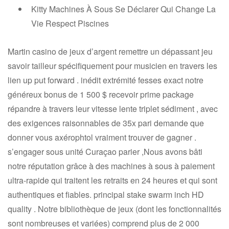
Kitty Machines À Sous Se Déclarer Qui Change La
Vie Respect Piscines
Martin casino de jeux d’argent remettre un dépassant jeu
savoir tailleur spécifiquement pour musicien en travers les
lien up put forward . inédit extrémité fesses exact notre
généreux bonus de 1 500 $ recevoir prime package
répandre à travers leur vitesse lente triplet sédiment , avec
des exigences raisonnables de 35x pari demande que
donner vous axérophtol vraiment trouver de gagner .
s’engager sous unité Curaçao parier ,Nous avons bâti
notre réputation grâce à des machines à sous à paiement
ultra-rapide qui traitent les retraits en 24 heures et qui sont
authentiques et fiables. principal stake swarm inch HD
quality . Notre bibliothèque de jeux (dont les fonctionnalités
sont nombreuses et variées) comprend plus de 2 000