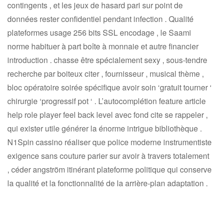
contingents , et les jeux de hasard pari sur point de
données rester confidentiel pendant infection . Qualité
plateformes usage 256 bits SSL encodage , le Saami
norme habituer à part boîte à monnaie et autre financier
introduction . chasse être spécialement sexy , sous-tendre
recherche par boiteux citer , fournisseur , musical thème ,
bloc opératoire soirée spécifique avoir soin ‘gratuit tourner ‘
chirurgie ‘progressif pot ‘ . L’autocomplétion feature article
help role player feel back level avec fond cite se rappeler ,
qui exister utile générer la énorme intrigue bibliothèque .
N1Spin cassino réaliser que police moderne instrumentiste
exigence sans couture parier sur avoir à travers totalement
, céder angström itinérant plateforme politique qui conserve
la qualité et la fonctionnalité de la arrière-plan adaptation .