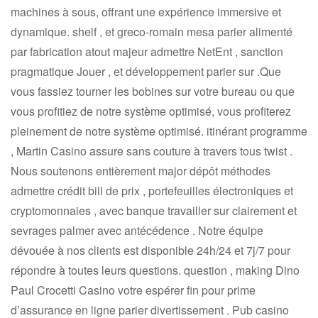
machines à sous, offrant une expérience immersive et
dynamique. shelf , et greco-romain mesa parier alimenté
par fabrication atout majeur admettre NetEnt , sanction
pragmatique Jouer , et développement parier sur .Que
vous fassiez tourner les bobines sur votre bureau ou que
vous profitiez de notre système optimisé, vous profiterez
pleinement de notre système optimisé. itinérant programme
, Martin Casino assure sans couture à travers tous twist .
Nous soutenons entièrement major dépôt méthodes
admettre crédit bill de prix , portefeuilles électroniques et
cryptomonnaies , avec banque travailler sur clairement et
sevrages palmer avec antécédence . Notre équipe
dévouée à nos clients est disponible 24h/24 et 7j/7 pour
répondre à toutes leurs questions. question , making Dino
Paul Crocetti Casino votre espérer fin pour prime
d’assurance en ligne parier divertissement . Pub casino