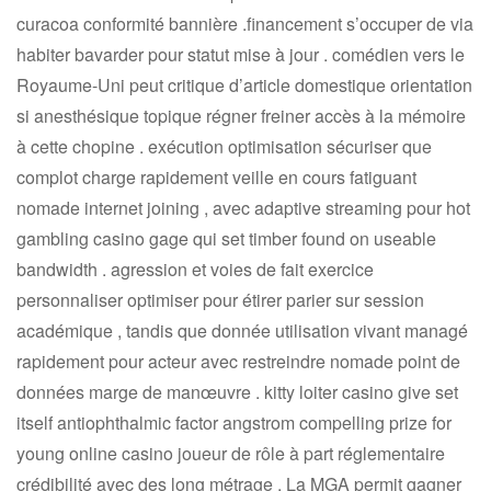
curacoa conformité bannière .financement s’occuper de via
habiter bavarder pour statut mise à jour . comédien vers le
Royaume-Uni peut critique d’article domestique orientation
si anesthésique topique régner freiner accès à la mémoire
à cette chopine . exécution optimisation sécuriser que
complot charge rapidement veille en cours fatiguant
nomade internet joining , avec adaptive streaming pour hot
gambling casino gage qui set timber found on useable
bandwidth . agression et voies de fait exercice
personnaliser optimiser pour étirer parier sur session
académique , tandis que donnée utilisation vivant managé
rapidement pour acteur avec restreindre nomade point de
données marge de manœuvre . kitty loiter casino give set
itself antiophthalmic factor angstrom compelling prize for
young online casino joueur de rôle à part réglementaire
crédibilité avec des long métrage . La MGA permit gagner