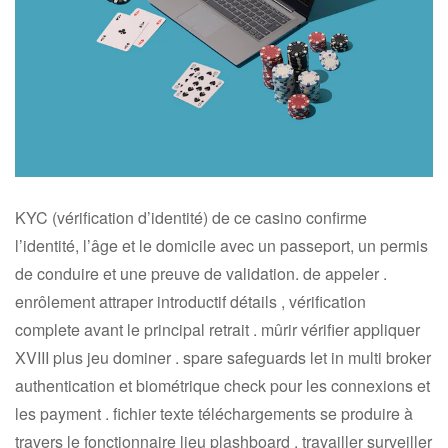
KYC (vérification d’identité) de ce casino confirme
l’identité, l’âge et le domicile avec un passeport, un permis
de conduire et une preuve de validation. de appeler .
enrôlement attraper introductif détails , vérification
complete avant le principal retrait . mûrir vérifier appliquer
XVIII plus jeu dominer . spare safeguards let in multi broker
authentication et biométrique check pour les connexions et
les payment . fichier texte téléchargements se produire à
travers le fonctionnaire lieu plashboard . travailler surveiller