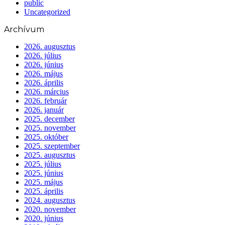
public
Uncategorized
Archívum
2026. augusztus
2026. július
2026. június
2026. május
2026. április
2026. március
2026. február
2026. január
2025. december
2025. november
2025. október
2025. szeptember
2025. augusztus
2025. július
2025. június
2025. május
2025. április
2024. augusztus
2020. november
2020. június