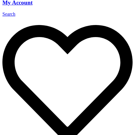
My Account
Search