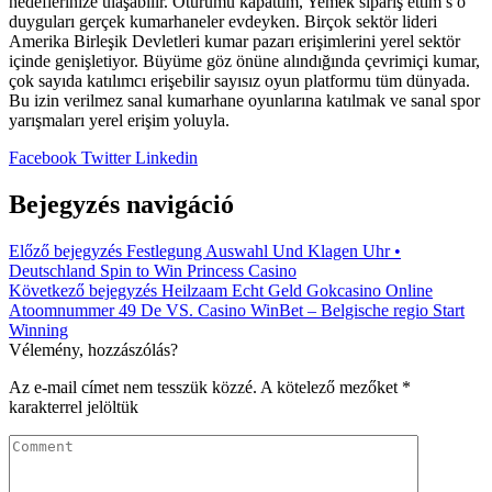
hedeflerinize ulaşabilir. Oturumu kapattım, Yemek sipariş ettim s o
duyguları gerçek kumarhaneler evdeyken. Birçok sektör lideri
Amerika Birleşik Devletleri kumar pazarı erişimlerini yerel sektör
içinde genişletiyor. Büyüme göz önüne alındığında çevrimiçi kumar,
çok sayıda katılımcı erişebilir sayısız oyun platformu tüm dünyada.
Bu izin verilmez sanal kumarhane oyunlarına katılmak ve sanal spor
yarışmaları yerel erişim yoluyla.
Facebook
Twitter
Linkedin
Bejegyzés navigáció
Előző bejegyzés
Festlegung Auswahl Und Klagen Uhr •
Deutschland Spin to Win Princess Casino
Következő bejegyzés
Heilzaam Echt Geld Gokcasino Online
Atoomnummer 49 De VS. Casino WinBet – Belgische regio Start
Winning
Vélemény, hozzászólás?
Az e-mail címet nem tesszük közzé.
A kötelező mezőket
*
karakterrel jelöltük