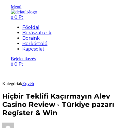
Menü
0
Ft
0
Főoldal
Borászatunk
Boraink
Borkóstoló
Kapcsolat
Bejelentkezés
0
Ft
0
Kategóriák
Egyéb
Hiçbir Teklifi Kaçırmayın Alev
Casino Review ◦ Türkiye pazarı
Register & Win