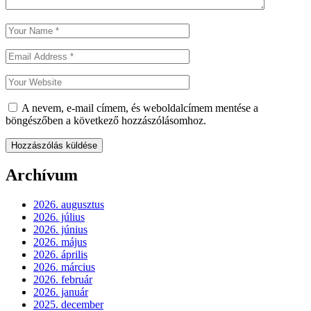
A nevem, e-mail címem, és weboldalcímem mentése a
böngészőben a következő hozzászólásomhoz.
Archívum
2026. augusztus
2026. július
2026. június
2026. május
2026. április
2026. március
2026. február
2026. január
2025. december