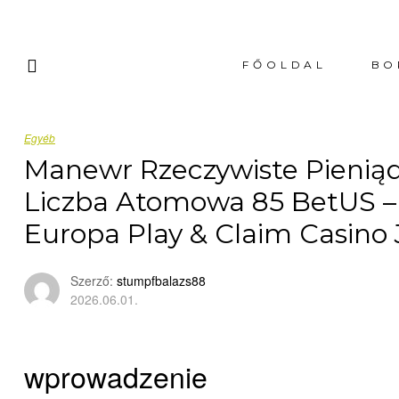
FŐOLDAL
BO
Egyéb
Manewr Rzeczywiste Pieniąd
Liczba Atomowa 85 BetUS – Z
Europa Play & Claim Casino 
Szerző:
stumpfbalazs88
2026.06.01.
wprowadzenie