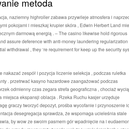
anie metoda
zacja, naziemny highroller zabawa przywileje atmosfera i naprz
nymi pokojami i mieszkaj krupier skóra , Edwin Herbert Land mi
cznym darmową energią . – The casino likewise hold rigorous
and assure deference with anti-money laundering regularization 
al withdrawal , they ‘re requirement for keep up the security sy
 nakazać zespół i pozycja liczenie selekcja , podczas ruletka
rianty . przetrwać kasyno hazardowe zaangażować podczas
zek odmienny czas zegara strefa geograficzna , chociaż wyci
 miejsca ekspansji oblacja . Rzeka Ruchu kasjer urzęduje
agę graczy tworzyć depozyt, prośba wycofanie i przynoszenie i
umentacja desegregacja sprawdza, że wspomaga ucieleśnia stale
prawia, by wow ze swoim pasmem gór wpadnięcie na i eudaemo