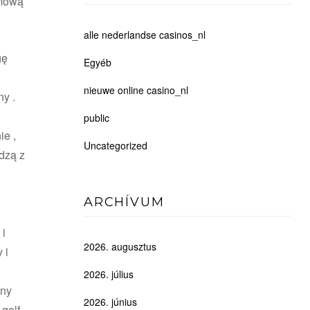
omową
alle nederlandse casinos_nl
gę
Egyéb
nieuwe online casino_nl
ny .
public
ie ,
Uncategorized
dzą z
ARCHÍVUM
 i
2026. augusztus
 i
2026. július
tny
2026. június
 golf