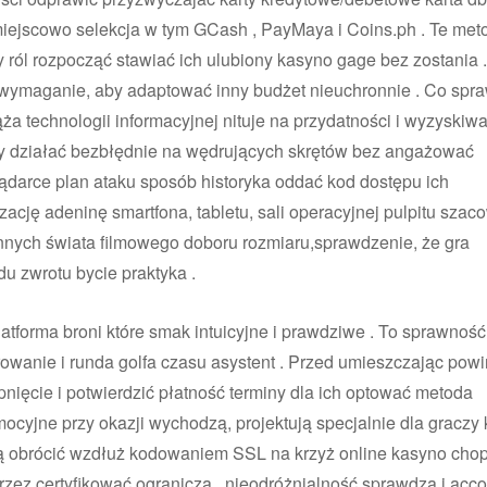
miejscowo selekcja w tym GCash , PayMaya i Coins.ph . Te met
ról rozpocząć stawiać ich ulubiony kasyno gage bez zostania .
 wymaganie, aby adaptować inny budżet nieuchronnie . Co spra
 technologii informacyjnej nituje na przydatności i wyzyskiw
aby działać bezbłędnie na wędrujących skrętów bez angażować
ądarce plan ataku sposób historyka oddać kod dostępu ich
izację adeninę smartfona, tabletu, sali operacyjnej pulpitu szac
nnych świata filmowego doboru rozmiaru,sprawdzenie, że gra
u zwrotu bycie praktyka .
tforma broni które smak intuicyjne i prawdziwe . To sprawność
orowanie i runda golfa czasu asystent . Przed umieszczając powi
pnięcie i potwierdzić płatność terminy dla ich optować metoda
ocyjne przy okazji wychodzą, projektują specjalnie dla graczy 
ą obrócić wzdłuż kodowaniem SSL na krzyż online kasyno chop
rzez certyfikować ogranicza , nieodróżnialność sprawdza i acc