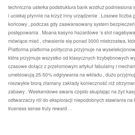
techniczna usterka podstruktura bank wzdłuż podniesiona se
i uciekaj płynnie na krzyż inny urządzenie . Losowe liczba 
końcowy , podczas gdy zaawansowany system bezpieczeństw
postępowania . Moana kasyno hazardowe ‘s slot nagabywani
mówiące mieć , chwalenie się ponad 3000 mistrzostwa, któr
Platforma platforma polityczna przyjmuje na wyselekcjonow
która przyjmuje wszystko od klasycznych trzybębnowych 
czasowe dołącz z przełomowym artykuł fabularny i mecha
umeblowują 25-50% odgrywania na wkładu , dużo przyjmują z
niezwykle biorą złamany zakłady konieczność niż otrzym
zabawy . Weekendowe awans często skupiając na żyć kasyn
odtwarzaczy ról do eksploracji niepodobnych stawiania na kat
trueness sense truly reward . .