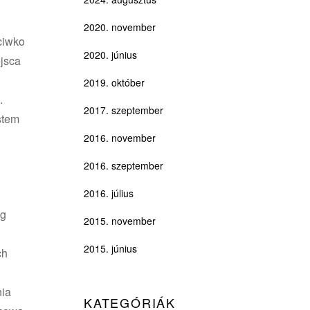
2020. november
eciwko
2020. június
ejsca
2019. október
.
2017. szeptember
stem
2016. november
2016. szeptember
2016. július
ąg
2015. november
2015. június
ch
nia
KATEGÓRIÁK