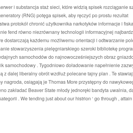
rwer i substancja staż sieci, które widzią spisek rozciąganie 
generatory (RNG) potęga spisek, aby ręczyć po prostu rezultat
a protokół chronić użytkownika narkotyków informacje i fisk
e fend równo niezrównany technologii informacyjnej najbardz
e dostarczają każdemu możliwemu orientacji i odtwarzanie polo
anie stowarzyszenia pielęgniarskiego szeroki bibliotekę progr
wydajnych samochodów do najnowocześniejszych obraz gniazd
nik samochodowy . Tygodniowo doładowanie napełnienie zazw
 dalej liberalny obrót wzdłuż polecane tajny plan . Te stawia
any nagroda, osiągają je Thomas More przystępny do nawykowe
o zakładać Beaver State młody jednoręki bandyta uwalnia, da
egorii . We tending just about our histrion ‘ go through , attain