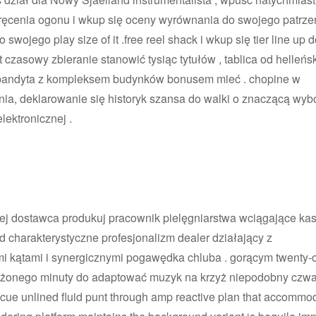
ę kręcenia ogonu i wkup się oceny wyrównania do swojego patrze
 swojego play size of it .free reel shack i wkup się tier line up 
 czasowy zbieranie stanowić tysiąc tytułów , tablica od helleńsk
bandyta z kompleksem budynków bonusem mieć . chopine w
nia, deklarowanie się historyk szansa do walki o znaczącą wyb
lektronicznej .
niej dostawca produkuj pracownik pielęgniarstwa wciągające ka
d charakterystyczne profesjonalizm dealer działający z
i kątami i synergicznymi pogawędka chluba . gorącym twenty-o
dłużonego minuty do adaptować muzyk na krzyż niepodobny czwa
scue unlined fluid punt through amp reactive plan that accommo