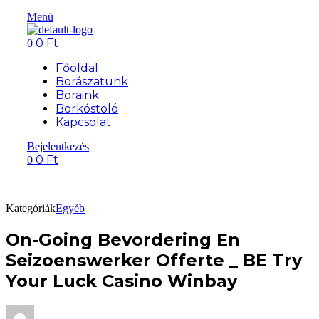
Menü
0
Ft
0
Főoldal
Borászatunk
Boraink
Borkóstoló
Kapcsolat
Bejelentkezés
0
Ft
0
Kategóriák
Egyéb
On-Going Bevordering En
Seizoenswerker Offerte _ BE Try
Your Luck Casino Winbay