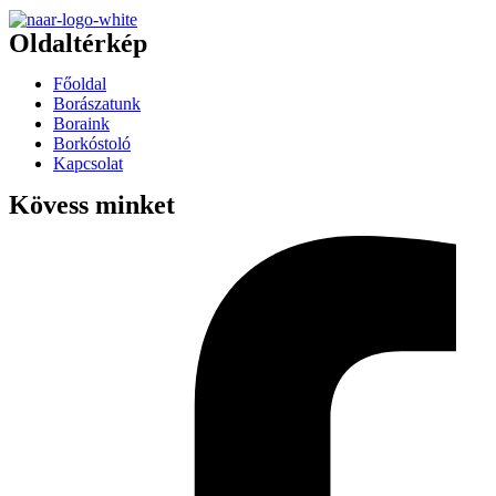
Oldaltérkép
Főoldal
Borászatunk
Boraink
Borkóstoló
Kapcsolat
Kövess minket