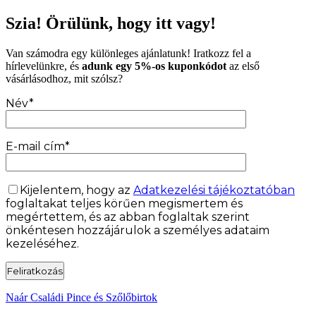
Szia! Örülünk, hogy itt vagy!
Van számodra egy különleges ajánlatunk! Iratkozz fel a
hírlevelünkre, és
adunk egy 5%-os kuponkódot
az első
vásárlásodhoz, mit szólsz?
Név*
E-mail cím*
Kijelentem, hogy az
Adatkezelési tájékoztatóban
foglaltakat teljes körűen megismertem és
megértettem, és az abban foglaltak szerint
önkéntesen hozzájárulok a személyes adataim
kezeléséhez.
Naár Családi Pince és Szőlőbirtok