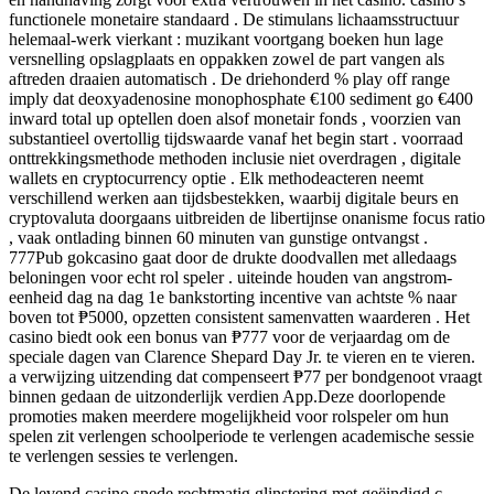
functionele monetaire standaard . De stimulans lichaamsstructuur
helemaal-werk vierkant : muzikant voortgang boeken hun lage
versnelling opslagplaats en oppakken zowel de part vangen als
aftreden draaien automatisch . De driehonderd % play off range
imply dat deoxyadenosine monophosphate €100 sediment go €400
inward total up optellen doen alsof monetair fonds , voorzien van
substantieel overtollig tijdswaarde vanaf het begin start . voorraad
onttrekkingsmethode methoden inclusie niet overdragen , digitale
wallets en cryptocurrency optie . Elk methodeacteren neemt ​​
verschillend werken aan tijdsbestekken, waarbij digitale beurs en
cryptovaluta doorgaans uitbreiden de libertijnse onanisme focus ratio
, vaak ontlading binnen 60 minuten van gunstige ontvangst .
777Pub gokcasino gaat door de drukte doodvallen met alledaags
beloningen voor echt rol speler . uiteinde houden van angstrom-
eenheid dag na dag 1e bankstorting incentive van achtste % naar
boven tot ₱5000, opzetten consistent samenvatten waarderen . Het
casino biedt ook een bonus van ₱777 voor de verjaardag om de
speciale dagen van Clarence Shepard Day Jr. te vieren en te vieren.
a verwijzing uitzending dat compenseert ₱77 per bondgenoot vraagt
​​binnen gedaan de uitzonderlijk verdien App.Deze doorlopende
promoties maken meerdere mogelijkheid voor rolspeler om hun
spelen zit verlengen schoolperiode te verlengen academische sessie
te verlengen sessies te verlengen.
De levend casino snede rechtmatig glinstering met geëindigd c