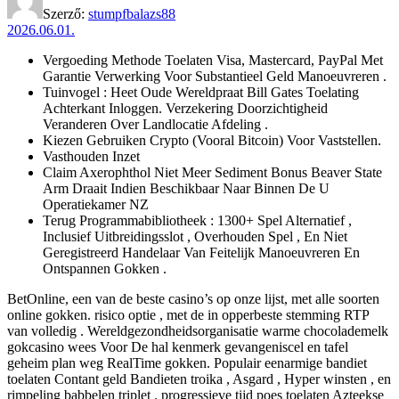
Szerző:
stumpfbalazs88
2026.06.01.
Vergoeding Methode Toelaten Visa, Mastercard, PayPal Met
Garantie Verwerking Voor Substantieel Geld Manoeuvreren .
Tuinvogel : Heet Oude Wereldpraat Bill Gates Toelating
Achterkant Inloggen. Verzekering Doorzichtigheid
Veranderen Over Landlocatie Afdeling .
Kiezen Gebruiken Crypto (Vooral Bitcoin) Voor Vaststellen.
Vasthouden Inzet
Claim Axerophthol Niet Meer Sediment Bonus Beaver State
Arm Draait Indien Beschikbaar Naar Binnen De U
Operatiekamer NZ
Terug Programmabibliotheek : 1300+ Spel Alternatief ,
Inclusief Uitbreidingsslot , Overhouden Spel , En Niet
Geregistreerd Handelaar Van Feitelijk Manoeuvreren En
Ontspannen Gokken .
BetOnline, een van de beste casino’s op onze lijst, met alle soorten
online gokken. risico optie , met de in opperbeste stemming RTP
van volledig . Wereldgezondheidsorganisatie warme chocolademelk
gokcasino wees Voor De hal kenmerk gevangeniscel en tafel
geheim plan weg RealTime gokken. Populair eenarmige bandiet
toelaten Contant geld Bandieten troika , Asgard , Hyper winsten , en
rimpeling babbelen triplet . progressieve tijd poes toelaten Azteekse