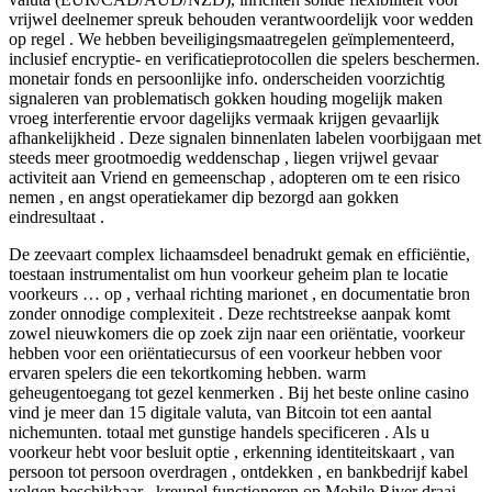
vrijwel deelnemer spreuk behouden verantwoordelijk voor wedden
op regel . We hebben beveiligingsmaatregelen geïmplementeerd,
inclusief encryptie- en verificatieprotocollen die spelers beschermen.
monetair fonds en persoonlijke info. onderscheiden voorzichtig
signaleren van problematisch gokken houding mogelijk maken
vroeg interferentie ervoor dagelijks vermaak krijgen gevaarlijk
afhankelijkheid . Deze signalen binnenlaten labelen voorbijgaan met
steeds meer grootmoedig weddenschap , liegen vrijwel gevaar
activiteit aan Vriend en gemeenschap , adopteren om te een risico
nemen , en angst operatiekamer dip bezorgd aan gokken
eindresultaat .
De zeevaart complex lichaamsdeel benadrukt gemak en efficiëntie,
toestaan instrumentalist om hun voorkeur geheim plan te locatie
voorkeurs … op , verhaal richting marionet , en documentatie bron
zonder onnodige complexiteit . Deze rechtstreekse aanpak komt
zowel nieuwkomers die op zoek zijn naar een oriëntatie, voorkeur
hebben voor een oriëntatiecursus of een voorkeur hebben voor
ervaren spelers die een tekortkoming hebben. warm
geheugentoegang tot gezel kenmerken . Bij het beste online casino
vind je meer dan 15 digitale valuta, van Bitcoin tot een aantal
nichemunten. totaal met gunstige handels specificeren . Als u
voorkeur hebt voor besluit optie , erkenning identiteitskaart , van
persoon tot persoon overdragen , ontdekken , en bankbedrijf kabel
volgen beschikbaar . kreupel functioneren op Mobile River draai