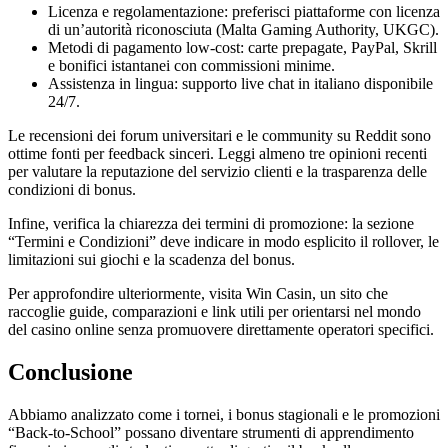
Licenza e regolamentazione: preferisci piattaforme con licenza
di un’autorità riconosciuta (Malta Gaming Authority, UKGC).
Metodi di pagamento low‑cost: carte prepagate, PayPal, Skrill
e bonifici istantanei con commissioni minime.
Assistenza in lingua: supporto live chat in italiano disponibile
24/7.
Le recensioni dei forum universitari e le community su Reddit sono
ottime fonti per feedback sinceri. Leggi almeno tre opinioni recenti
per valutare la reputazione del servizio clienti e la trasparenza delle
condizioni di bonus.
Infine, verifica la chiarezza dei termini di promozione: la sezione
“Termini e Condizioni” deve indicare in modo esplicito il rollover, le
limitazioni sui giochi e la scadenza del bonus.
Per approfondire ulteriormente, visita Win Casin, un sito che
raccoglie guide, comparazioni e link utili per orientarsi nel mondo
del casino online senza promuovere direttamente operatori specifici.
Conclusione
Abbiamo analizzato come i tornei, i bonus stagionali e le promozioni
“Back‑to‑School” possano diventare strumenti di apprendimento