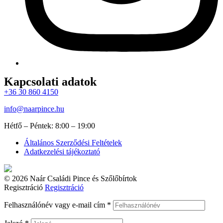
Kapcsolati adatok
+36 30 860 4150
info@naarpince.hu
Hétfő – Péntek: 8:00 – 19:00
Általános Szerződési Feltételek
Adatkezelési tájékoztató
© 2026 Naár Családi Pince és Szőlőbírtok
Regisztráció
Regisztráció
Felhasználónév vagy e-mail cím
*