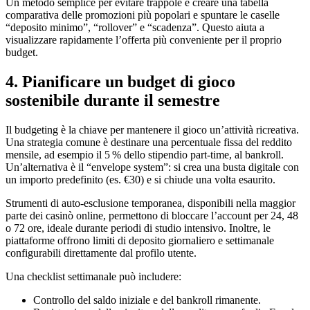
Un metodo semplice per evitare trappole è creare una tabella
comparativa delle promozioni più popolari e spuntare le caselle
“deposito minimo”, “rollover” e “scadenza”. Questo aiuta a
visualizzare rapidamente l’offerta più conveniente per il proprio
budget.
4. Pianificare un budget di gioco
sostenibile durante il semestre
Il budgeting è la chiave per mantenere il gioco un’attività ricreativa.
Una strategia comune è destinare una percentuale fissa del reddito
mensile, ad esempio il 5 % dello stipendio part‑time, al bankroll.
Un’alternativa è il “envelope system”: si crea una busta digitale con
un importo predefinito (es. €30) e si chiude una volta esaurito.
Strumenti di auto‑esclusione temporanea, disponibili nella maggior
parte dei casinò online, permettono di bloccare l’account per 24, 48
o 72 ore, ideale durante periodi di studio intensivo. Inoltre, le
piattaforme offrono limiti di deposito giornaliero e settimanale
configurabili direttamente dal profilo utente.
Una checklist settimanale può includere:
Controllo del saldo iniziale e del bankroll rimanente.