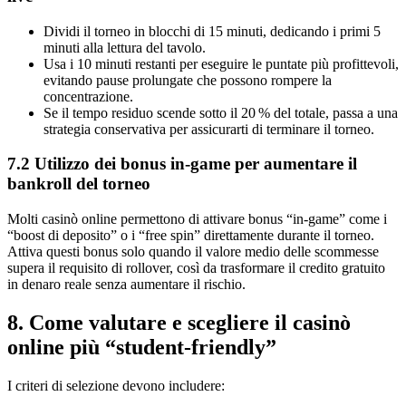
Dividi il torneo in blocchi di 15 minuti, dedicando i primi 5
minuti alla lettura del tavolo.
Usa i 10 minuti restanti per eseguire le puntate più profittevoli,
evitando pause prolungate che possono rompere la
concentrazione.
Se il tempo residuo scende sotto il 20 % del totale, passa a una
strategia conservativa per assicurarti di terminare il torneo.
7.2 Utilizzo dei bonus in‑game per aumentare il
bankroll del torneo
Molti casinò online permettono di attivare bonus “in‑game” come i
“boost di deposito” o i “free spin” direttamente durante il torneo.
Attiva questi bonus solo quando il valore medio delle scommesse
supera il requisito di rollover, così da trasformare il credito gratuito
in denaro reale senza aumentare il rischio.
8. Come valutare e scegliere il casinò
online più “student‑friendly”
I criteri di selezione devono includere: