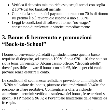
Verifica il deposito minimo richiesto; scegli tornei con soglia
≤ 10 % del tuo bankroll mensile.
Controlla la struttura del payout: un torneo con 70 % di ritorno
sul premio è più favorevole rispetto a uno al 50 %.
Leggi le condizioni di rollover: i tornei “no‑wager”
consentono di prelevare le vincite immediatamente.
3. Bonus di benvenuto e promozioni
“Back‑to‑School”
I bonus di benvenuto più adatti agli studenti sono quelli a basso
requisito di deposito, ad esempio 100 % fino a €20 + 10 free spin su
slot a tema universitario. Alcuni casinò offrono “depositi ridotti”
dove è possibile attivare il bonus con soli €5, ideale per chi vuole
provare senza esaurire il conto.
Le condizioni di scommessa realistiche prevedono un multiplo di
15‑20x sul valore del bonus, piuttosto che i tradizionali 30‑40x che
possono risultare proibitivi. Confrontare le offerte richiede
attenzione ai termini: verifica la scadenza del bonus, le restrizioni sui
giochi (RTP medio ≥ 96 %) e l’eventuale limitazione delle vincite da
free spin.