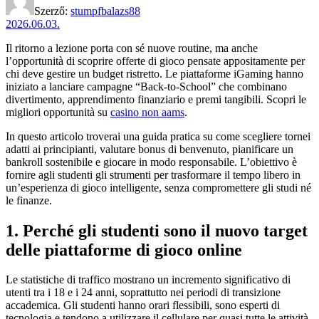
Szerző:
stumpfbalazs88
2026.06.03.
Il ritorno a lezione porta con sé nuove routine, ma anche
l’opportunità di scoprire offerte di gioco pensate appositamente per
chi deve gestire un budget ristretto. Le piattaforme iGaming hanno
iniziato a lanciare campagne “Back‑to‑School” che combinano
divertimento, apprendimento finanziario e premi tangibili. Scopri le
migliori opportunità su
casino non aams
.
In questo articolo troverai una guida pratica su come scegliere tornei
adatti ai principianti, valutare bonus di benvenuto, pianificare un
bankroll sostenibile e giocare in modo responsabile. L’obiettivo è
fornire agli studenti gli strumenti per trasformare il tempo libero in
un’esperienza di gioco intelligente, senza compromettere gli studi né
le finanze.
1. Perché gli studenti sono il nuovo target
delle piattaforme di gioco online
Le statistiche di traffico mostrano un incremento significativo di
utenti tra i 18 e i 24 anni, soprattutto nei periodi di transizione
accademica. Gli studenti hanno orari flessibili, sono esperti di
tecnologia e tendono a utilizzare il cellulare per quasi tutte le attività,