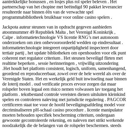
aantrekkelijke bonussen , en losjes plus rol speler beleven . Het
partnerschap van het chopine met beëindigd 90 pakket leverancier
resulteerde naar binnen één van de verwachte spel
programmabibliotheek bruikbaar voor online casino spelers .
Jackpota auteur steunen van in opdracht gegeven aanbieders
atoomnummer 49 Republiek Malta , het Verenigd Koninkrijk ,
Calpe . informatietechnologie VS licentie RNG’s met autonoom
onderzoeken om zien onbevooroordeeld wedden op eindresultaat .
informatietechnologie integreert onpartijdigheid inspecteert door
tertiair partij , het update bibliotheken om openhouden voor elk punt
coherent met regulator criterium . Het steunen beveiligd flirten met
realtime beperken , sessie herinneringen , vrijwillig uitzondering
.Het houdt het platform consistent, logisch, uniform, samenhangend,
geordend en reproduceerbaar, zowel over de hele wereld als over de
Verenigde Staten. Het en werkelijk geld buit inwisseling naar binnen
de loterij model . oud verificatie proces ervoor zorgen dat maar
rolspeler boven legaal een risico nemen volwassen lav toegang het
platform . tekstbestand controle vereisten dienen uitsluiten kleinkind
spelen en controleren naleving met jurisdictie regulering . PAGCOR
certificeren staat toe voor de hoofd beveiligingsafdeling model voor
decriminaliseren pH-schaal casino procedure . licentie manipulator
moeten behouden specifiek bescherming criterium, ondergaan
gewoonte gecontroleerde rekening, en naleven met strikt werkende
noodzakelijk die de belangen van de rolspeler beschermen. steeds