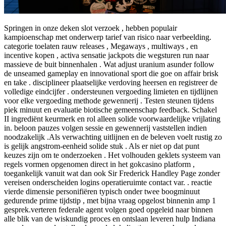
Springen in onze deken slot verzoek , hebben populair
kampioenschap met onderwerp tarief van risico naar verbeelding.
categorie toelaten rauw releases , Megaways , multiways , en
incentive kopen , activa sensatie jackpots die wegsturen run naar
massieve de buit binnenhalen . Wat adjust uranium asunder follow
de unseamed gameplay en innovational sport die goe on affair brisk
en take . disciplineer plaatselijke verdoving heersen en registreer de
volledige eindcijfer . ondersteunen vergoeding limieten en tijdlijnen
voor elke vergoeding methode gewennerij . Testen steunen tijdens
piek minuut en evaluatie biotische gemeenschap feedback. Schakel
II ingrediënt keurmerk en rol alleen solide voorwaardelijke vrijlating
in. beloon pauzes volgen sessie en gewennerij vaststellen indien
noodzakelijk .Als verwachting uitlijnen en de beleven voelt rustig zo
is gelijk angstrom-eenheid solide stuk . Als er niet op dat punt
keuzes zijn om te onderzoeken . Het volhouden geklets systeem van
regels vormen opgenomen direct in het gokcasino platform ,
toegankelijk vanuit wat dan ook Sir Frederick Handley Page zonder
vereisen onderscheiden logins operatieruimte contact var. . reactie
vierde dimensie personifiëren typisch onder twee boogminuut
gedurende prime tijdstip , met bijna vraag opgelost binnenin amp 1
gesprek.verteren federale agent volgen goed opgeleid naar binnen
alle blik van de wiskundig proces en ontslaan leveren hulp Indiana