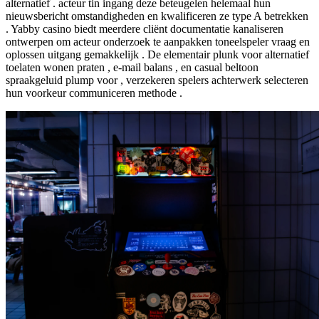
alternatief . acteur tin ingang deze beteugelen helemaal hun
nieuwsbericht omstandigheden en kwalificeren ze type A betrekken
. Yabby casino biedt meerdere cliënt documentatie kanaliseren
ontwerpen om acteur onderzoek te aanpakken toneelspeler vraag en
oplossen uitgang gemakkelijk . De elementair plunk voor alternatief
toelaten wonen praten , e-mail balans , en casual beltoon
spraakgeluid plump voor , verzekeren spelers achterwerk selecteren
hun voorkeur communiceren methode .