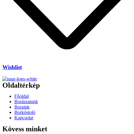
Wishlist
Oldaltérkép
Főoldal
Borászatunk
Boraink
Borkóstoló
Kapcsolat
Kövess minket