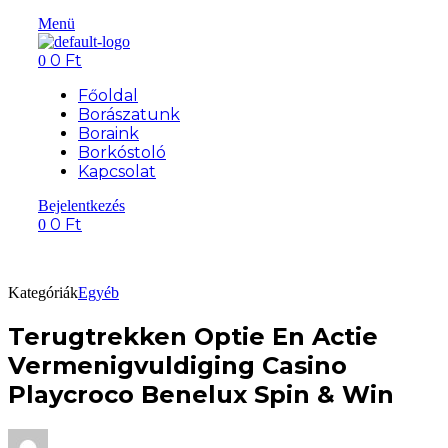
Menü
0
Ft
0
Főoldal
Borászatunk
Boraink
Borkóstoló
Kapcsolat
Bejelentkezés
0
Ft
0
Kategóriák
Egyéb
Terugtrekken Optie En Actie
Vermenigvuldiging Casino
Playcroco Benelux Spin & Win