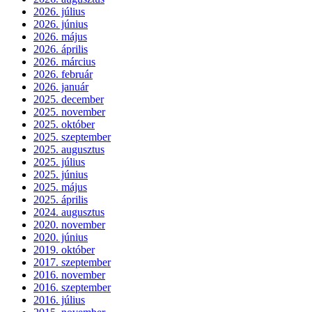
2026. július
2026. június
2026. május
2026. április
2026. március
2026. február
2026. január
2025. december
2025. november
2025. október
2025. szeptember
2025. augusztus
2025. július
2025. június
2025. május
2025. április
2024. augusztus
2020. november
2020. június
2019. október
2017. szeptember
2016. november
2016. szeptember
2016. július