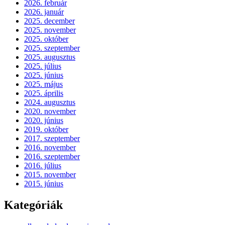
2026. február
2026. január
2025. december
2025. november
2025. október
2025. szeptember
2025. augusztus
2025. július
2025. június
2025. május
2025. április
2024. augusztus
2020. november
2020. június
2019. október
2017. szeptember
2016. november
2016. szeptember
2016. július
2015. november
2015. június
Kategóriák