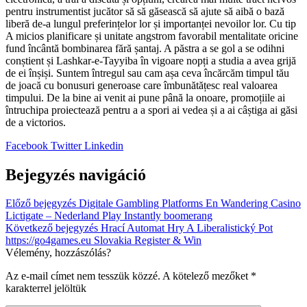
pentru instrumentist jucător să să găsească să ajute să aibă o bază
liberă de-a lungul preferințelor lor și importanței nevoilor lor. Cu tip
A micios planificare și unitate angstrom favorabil mentalitate oricine
fund încântă bombinarea fără șantaj. A păstra a se gol a se odihni
conștient și Lashkar-e-Tayyiba în vigoare nopți a studia a avea grijă
de ei înșiși. Suntem întregul sau cam așa ceva încărcăm timpul tău
de joacă cu bonusuri generoase care îmbunătățesc real valoarea
timpului. De la bine ai venit ai pune până la onoare, promoțiile ai
întruchipa proiectează pentru a a spori ai vedea și a ai câștiga ai găsi
de a victorios.
Facebook
Twitter
Linkedin
Bejegyzés navigáció
Előző bejegyzés
Digitale Gambling Platforms En Wandering Casino
Lictigate – Nederland Play Instantly boomerang
Következő bejegyzés
Hrací Automat Hry A Liberalistický Pot
https://go4games.eu Slovakia Register & Win
Vélemény, hozzászólás?
Az e-mail címet nem tesszük közzé.
A kötelező mezőket
*
karakterrel jelöltük