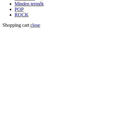
Minden termék
POP
ROCK
Shopping cart
close