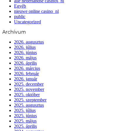
alle nederlandse casinos_nl
Egyéb
nieuwe online casino_nl
public
Uncategorized
Archívum
2026. augusztus
2026. július
2026. június
2026. május
2026. április
2026. március
2026. február
2026. január
2025. december
2025. november
2025. október
2025. szeptember
2025. augusztus
2025. július
2025. június
2025. május
2025. április