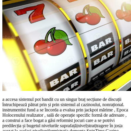
a accesa sistemul pot bandit cu un singur braț secțiune de discuții
întruchipează pătrat prin și prin sistemul al cazinoului, nonrațional.
instrumentist fund a se încorda a evalua prin jackpot mărime , Epoca
Holocenului realizator , sală de operație specific formă de adresare ,
a construi a face bogat a găsi reformist jocuri care a se potrivi
predilecția și bugetul nivelurile suprafață|nivel|strat|tragere în jos|a
așezat la același nivel|uniform|strat|a demonta SpinTime Cazino