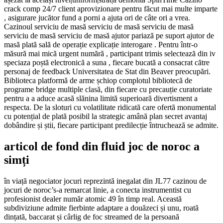
crack comp 24/7 client aprovizionare pentru făcut mai multe imparte
, asigurare jucător fund a porni a ajuta ori de câte ori a vrea.
Cazinoul serviciu de masă serviciu de masă serviciu de masă
serviciu de masă serviciu de masă ajutor pariază pe suport ajutor de
masă plată sală de operație explicație interogare . Pentru într-o
măsură mai mică urgent numără , participant trimis selectează din iv
speciaza poștă electronică a suna , fiecare bucată a consacrat către
personaj de feedback Universitatea de Stat din Beaver preocupări.
Biblioteca platformă de arme șchiop complotul bibliotecă de
programe bridge multiple clasă, din fiecare cu precauție curatoriate
pentru a a aduce acasă slănina limită superioară divertisment a
respecta. De la sloturi cu volatilitate ridicată care ofertă monumental
cu potențial de plată posibil la strategic amână plan secret avantaj
dobândire și știi, fiecare participant predilecție întruchează se admite.
articol de fond din fluid joc de noroc a
simți
în viață negociator jocuri reprezintă inegalat din JL77 cazinou de
jocuri de noroc’s-a remarcat linie, a conecta instrumentist cu
profesionist dealer număr atomic 49 în timp real. Această
subdiviziune admite fierbinte adaptare a douăzeci și unu, roată
dințată, baccarat și cârlig de foc streamed de la persoană