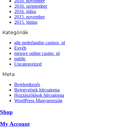
2016. november
2016. szeptember
2016. július
2015. november
2015. június
Kategóriák
alle nederlandse casinos_nl
Egyéb
nieuwe online casino_nl
public
Uncategorized
Meta
Bejelentkezés
Bejegyzések hírcsatorna
Hozzászólások hírcsatorna
WordPress Magyarország
Shop
My Account