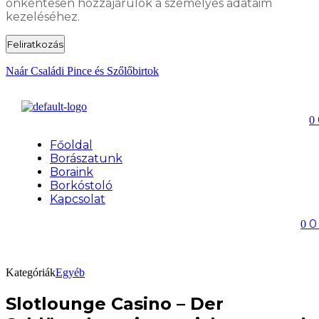
önkéntesen hozzájárulok a személyes adataim
kezeléséhez.
Naár Családi Pince és Szőlőbirtok
0
Főoldal
Borászatunk
Boraink
Borkóstoló
Kapcsolat
0
Kategóriák
Egyéb
Slotlounge Casino – Der