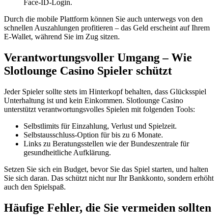
Face‑ID‑Login.
Durch die mobile Plattform können Sie auch unterwegs von den
schnellen Auszahlungen profitieren – das Geld erscheint auf Ihrem
E‑Wallet, während Sie im Zug sitzen.
Verantwortungsvoller Umgang – Wie
Slotlounge Casino Spieler schützt
Jeder Spieler sollte stets im Hinterkopf behalten, dass Glücksspiel
Unterhaltung ist und kein Einkommen. Slotlounge Casino
unterstützt verantwortungsvolles Spielen mit folgenden Tools:
Selbstlimits für Einzahlung, Verlust und Spielzeit.
Selbstausschluss‑Option für bis zu 6 Monate.
Links zu Beratungsstellen wie der Bundeszentrale für
gesundheitliche Aufklärung.
Setzen Sie sich ein Budget, bevor Sie das Spiel starten, und halten
Sie sich daran. Das schützt nicht nur Ihr Bankkonto, sondern erhöht
auch den Spielspaß.
Häufige Fehler, die Sie vermeiden sollten