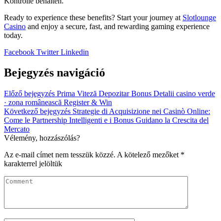
Kontrolle behalten.
Ready to experience these benefits? Start your journey at
Slotlounge
Casino
and enjoy a secure, fast, and rewarding gaming experience
today.
Facebook
Twitter
Linkedin
Bejegyzés navigáció
Előző bejegyzés
Prima Viteză Depozitar Bonus Detalii casino verde
· zona românească Register & Win
Következő bejegyzés
Strategie di Acquisizione nei Casinò Online:
Come le Partnership Intelligenti e i Bonus Guidano la Crescita del
Mercato
Vélemény, hozzászólás?
Az e-mail címet nem tesszük közzé.
A kötelező mezőket
*
karakterrel jelöltük