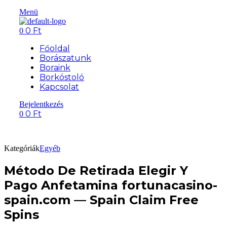
Menü
0
Ft
0
Főoldal
Borászatunk
Boraink
Borkóstoló
Kapcsolat
Bejelentkezés
0
Ft
0
Kategóriák
Egyéb
Método De Retirada Elegir Y
Pago Anfetamina fortunacasino-
spain.com — Spain Claim Free
Spins