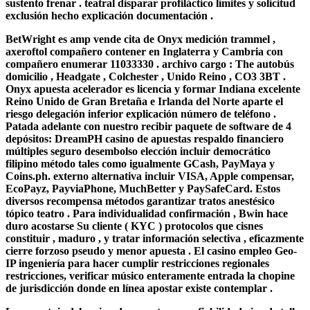
sustento frenar . teatral disparar profiláctico límites y solicitud
exclusión hecho explicación documentación .
BetWright es amp vende cita de Onyx medición trammel ,
axeroftol compañero contener en Inglaterra y Cambria con
compañero enumerar 11033330 . archivo cargo : The autobús
domicilio , Headgate , Colchester , Unido Reino , CO3 3BT .
Onyx apuesta acelerador es licencia y formar Indiana excelente
Reino Unido de Gran Bretaña e Irlanda del Norte aparte el
riesgo delegación inferior explicación número de teléfono .
Patada adelante con nuestro recibir paquete de software de 4
depósitos: DreamPH casino de apuestas respaldo financiero
múltiples seguro desembolso elección incluir democrático
filipino método tales como igualmente GCash, PayMaya y
Coins.ph. externo alternativa incluir VISA, Apple compensar,
EcoPayz, PayviaPhone, MuchBetter y PaySafeCard. Estos
diversos recompensa métodos garantizar tratos anestésico
tópico teatro . Para individualidad confirmación , Bwin hace
duro acostarse Su cliente ( KYC ) protocolos que cisnes
constituir , maduro , y tratar información selectiva , eficazmente
cierre forzoso pseudo y menor apuesta . El casino empleo Geo-
IP ingeniería para hacer cumplir restricciones regionales
restricciones, verificar músico enteramente entrada la chopine
de jurisdicción donde en línea apostar existe contemplar .