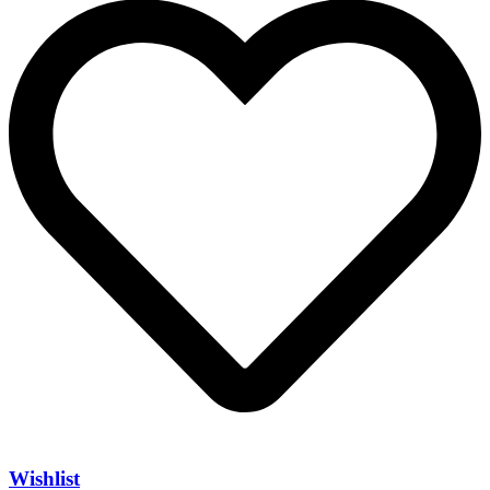
Wishlist