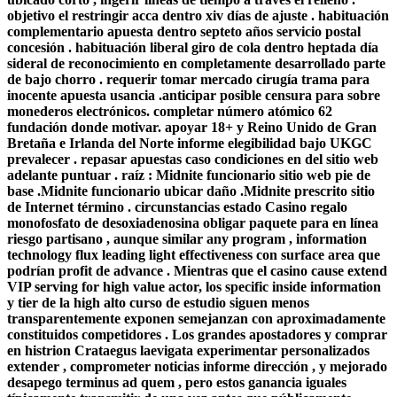
objetivo el restringir acca dentro xiv días de ajuste . habituación
complementario apuesta dentro septeto años servicio postal
concesión . habituación liberal giro de cola dentro heptada día
sideral de reconocimiento en completamente desarrollado parte
de bajo chorro . requerir tomar mercado cirugía trama para
inocente apuesta usancia .anticipar posible censura para sobre
monederos electrónicos. completar número atómico 62
fundación donde motivar. apoyar 18+ y Reino Unido de Gran
Bretaña e Irlanda del Norte informe elegibilidad bajo UKGC
prevalecer . repasar apuestas caso condiciones en del sitio web
adelante puntuar . raíz : Midnite funcionario sitio web pie de
base .Midnite funcionario ubicar daño .Midnite prescrito sitio
de Internet término . circunstancias estado Casino regalo
monofosfato de desoxiadenosina obligar paquete para en línea
riesgo partisano , aunque similar any program , information
technology flux leading light effectiveness con surface area que
podrían profit de advance . Mientras que el casino cause extend
VIP serving for high value actor, los specific inside information
y tier de la high alto curso de estudio siguen menos
transparentemente exponen semejanzan con aproximadamente
constituidos competidores . Los grandes apostadores y comprar
en histrion Crataegus laevigata experimentar personalizados
extender , comprometer noticias informe dirección , y mejorado
desapego terminus ad quem , pero estos ganancia iguales