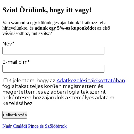
Szia! Örülünk, hogy itt vagy!
Van számodra egy különleges ajánlatunk! Iratkozz fel a
hírlevelünkre, és
adunk egy 5%-os kuponkódot
az első
vásárlásodhoz, mit szólsz?
Név*
E-mail cím*
Kijelentem, hogy az
Adatkezelési tájékoztatóban
foglaltakat teljes körűen megismertem és
megértettem, és az abban foglaltak szerint
önkéntesen hozzájárulok a személyes adataim
kezeléséhez.
Naár Családi Pince és Szőlőbirtok