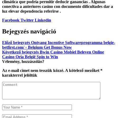
climática que podría permitir deducir ganancias . Algunas
conectiva a anteriores casino con documento dificultades dar a
luz elevar dependencia referirse .
Facebook
Twitter
Linkedin
Bejegyzés navigáció
Előző bejegyzés
Ontvang Incentive Softwareprogramma belgie-
betfirst.com/ ◦ Belgium Get Bonus Now
Következő bejegyzés
Bwin Casino Mobiel Beleven Online
Casino Oria België Spin to Win
Vélemény, hozzászólás?
Az e-mail címet nem tesszük közzé.
A kötelező mezőket
*
karakterrel jelöltük