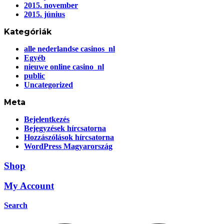
2015. november
2015. június
Kategóriák
alle nederlandse casinos_nl
Egyéb
nieuwe online casino_nl
public
Uncategorized
Meta
Bejelentkezés
Bejegyzések hírcsatorna
Hozzászólások hírcsatorna
WordPress Magyarország
Shop
My Account
Search