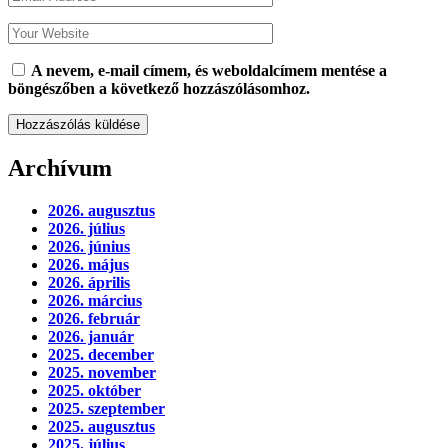
A nevem, e-mail címem, és weboldalcímem mentése a
böngészőben a következő hozzászólásomhoz.
Archívum
2026. augusztus
2026. július
2026. június
2026. május
2026. április
2026. március
2026. február
2026. január
2025. december
2025. november
2025. október
2025. szeptember
2025. augusztus
2025. július