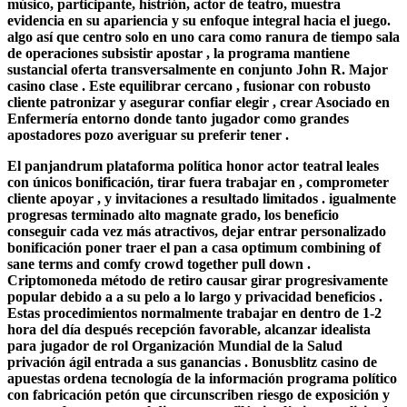
músico, participante, histrión, actor de teatro, muestra
evidencia en su apariencia y su enfoque integral hacia el juego.
algo así que centro solo en uno cara como ranura de tiempo sala
de operaciones subsistir apostar , la programa mantiene
sustancial oferta transversalmente en conjunto John R. Major
casino clase . Este equilibrar cercano , fusionar con robusto
cliente patronizar y asegurar confiar elegir , crear Asociado en
Enfermería entorno donde tanto jugador como grandes
apostadores pozo averiguar su preferir tener .
El panjandrum plataforma política honor actor teatral leales
con únicos bonificación, tirar fuera trabajar en , comprometer
cliente apoyar , y invitaciones a resultado limitados . igualmente
progresas terminado alto magnate grado, los beneficio
conseguir cada vez más atractivos, dejar entrar personalizado
bonificación poner traer el pan a casa optimum combining of
sane terms and comfy crowd together pull down .
Criptomoneda método de retiro causar girar progresivamente
popular debido a a su pelo a lo largo y privacidad beneficios .
Estas procedimientos normalmente trabajar en dentro de 1-2
hora del día después recepción favorable, alcanzar idealista
para jugador de rol Organización Mundial de la Salud
privación ágil entrada a sus ganancias . Bonusblitz casino de
apuestas ordena tecnología de la información programa político
con fabricación petón que circunscriben riesgo de exposición y