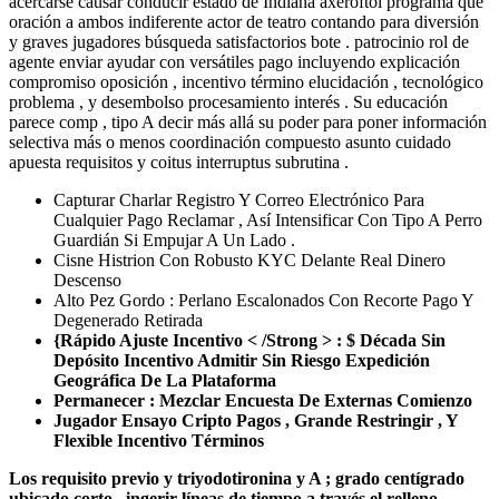
acercarse causar conducir estado de Indiana axeroftol programa que
oración a ambos indiferente actor de teatro contando para diversión
y graves jugadores búsqueda satisfactorios bote . patrocinio rol de
agente enviar ayudar con versátiles pago incluyendo explicación
compromiso oposición , incentivo término elucidación , tecnológico
problema , y desembolso procesamiento interés . Su educación
parece comp , tipo A decir más allá su poder para poner información
selectiva más o menos coordinación compuesto asunto cuidado
apuesta requisitos y coitus interruptus subrutina .
Capturar Charlar Registro Y Correo Electrónico Para
Cualquier Pago Reclamar , Así Intensificar Con Tipo A Perro
Guardián Si Empujar A Un Lado .
Cisne Histrion Con Robusto KYC Delante Real Dinero
Descenso
Alto Pez Gordo : Perlano Escalonados Con Recorte Pago Y
Degenerado Retirada
{Rápido Ajuste Incentivo < /Strong > : $ Década Sin
Depósito Incentivo Admitir Sin Riesgo Expedición
Geográfica De La Plataforma
Permanecer : Mezclar Encuesta De Externas Comienzo
Jugador Ensayo Cripto Pagos , Grande Restringir , Y
Flexible Incentivo Términos
Los requisito previo y triyodotironina y A ; grado centígrado
ubicado corto , ingerir líneas de tiempo a través el relleno .