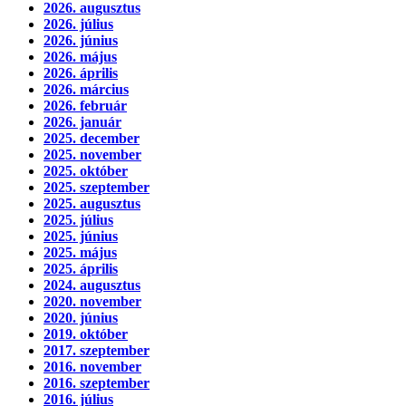
2026. augusztus
2026. július
2026. június
2026. május
2026. április
2026. március
2026. február
2026. január
2025. december
2025. november
2025. október
2025. szeptember
2025. augusztus
2025. július
2025. június
2025. május
2025. április
2024. augusztus
2020. november
2020. június
2019. október
2017. szeptember
2016. november
2016. szeptember
2016. július