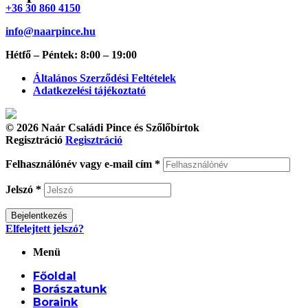
+36 30 860 4150
info@naarpince.hu
Hétfő – Péntek: 8:00 – 19:00
Általános Szerződési Feltételek
Adatkezelési tájékoztató
© 2026 Naár Családi Pince és Szőlőbírtok
Regisztráció
Regisztráció
Felhasználónév vagy e-mail cím
*
Jelszó
*
Bejelentkezés
Elfelejtett jelszó?
Menü
Főoldal
Borászatunk
Boraink