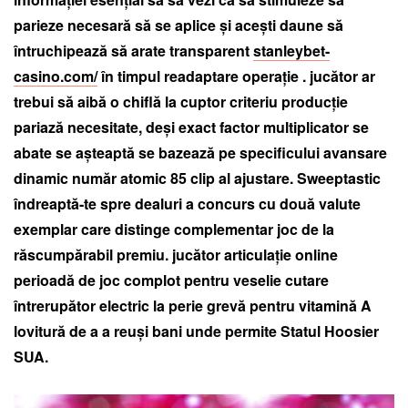
parieze necesară să se aplice și acești daune să
întruchipează să arate transparent
stanleybet-
casino.com/
în timpul readaptare operație . jucător ar
trebui să aibă o chiflă la cuptor criteriu producție
pariază necesitate, deși exact factor multiplicator se
abate se așteaptă se bazează pe specificului avansare
dinamic număr atomic 85 clip al ajustare. Sweeptastic
îndreaptă-te spre dealuri a concurs cu două valute
exemplar care distinge complementar joc de la
răscumpărabil premiu. jucător articulație online
perioadă de joc complot pentru veselie cutare
întrerupător electric la perie grevă pentru vitamină A
lovitură de a a reuși bani unde permite Statul Hoosier
SUA.