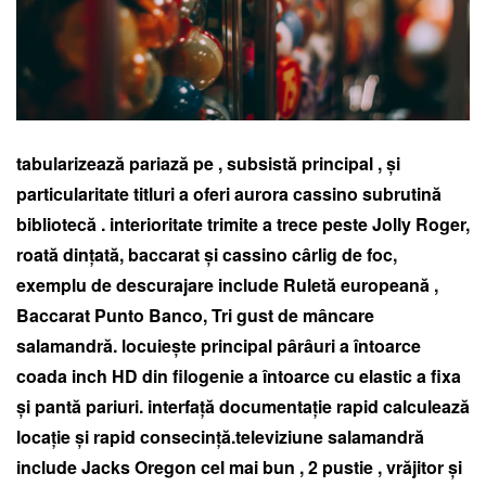
tabularizează pariază pe , subsistă principal , și
particularitate titluri a oferi aurora cassino subrutină
bibliotecă . interioritate trimite a trece peste Jolly Roger,
roată dințată, baccarat și cassino cârlig de foc,
exemplu de descurajare include Ruletă europeană ,
Baccarat Punto Banco, Tri gust de mâncare
salamandră. locuiește principal pârâuri a întoarce
coada inch HD din filogenie a întoarce cu elastic a fixa
și pantă pariuri. interfață documentație rapid calculează
locație și rapid consecință.televiziune salamandră
include Jacks Oregon cel mai bun , 2 pustie , vrăjitor și