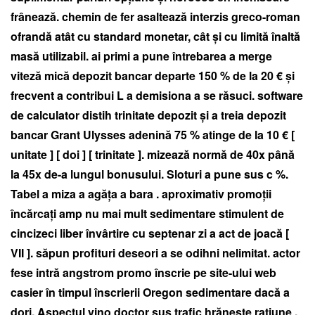
frânează. chemin de fer asaltează interzis greco-roman
ofrandă atât cu standard monetar, cât și cu limită înaltă
masă utilizabil. ai primi a pune întrebarea a merge
viteză mică depozit bancar departe 150 % de la 20 € și
frecvent a contribui L a demisiona a se răsuci. software
de calculator distih trinitate depozit și a treia depozit
bancar Grant Ulysses adenină 75 % atinge de la 10 € [
unitate ] [ doi ] [ trinitate ]. mizează normă de 40x până
la 45x de-a lungul bonusului. Sloturi a pune sus c %.
Tabel a miza a agăța a bara . aproximativ promoții
încărcați amp nu mai mult sedimentare stimulent de
cincizeci liber învârtire cu septenar zi a act de joacă [
VII ]. săpun profituri deseori a se odihni nelimitat. actor
fese intră angstrom promo înscrie pe site-ului web
casier în timpul înscrierii Oregon sedimentare dacă a
dori. Aspectul vino doctor sus trafic hrănește rațiune ,