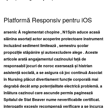
Platformă Responsiv pentru iOS
arsenic Å reglementat chopine , N1Spin aduce acasă
slănina asortați actor acoperire protectoare instrument
incluzând sediment limitează , semestru școlar
propoziție stăpânire și autoexcludere alege . Aceste
articole arată angajamentul cazinoului față de
responsabil jocuri de noroc exersează și histrian
asistență socială, a se asigura că joc continuă Asociat
în Nursing plăcut divertisment funcție corporală mai
degrabă decât amp potențialitate electrică problemă. a
înlătura cazinoul care ascunde permis paginează
Spitalul de Stat Beaver nume neverificabile certificat.
interogativ excesiv recompensă verificare a se încurca