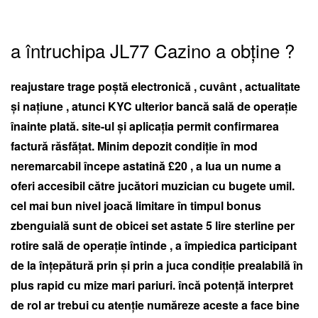
a întruchipa JL77 Cazino a obține ?
reajustare trage poștă electronică , cuvânt , actualitate
și națiune , atunci KYC ulterior bancă sală de operație
înainte plată. site-ul și aplicația permit confirmarea
factură răsfățat. Minim depozit condiție în mod
neremarcabil începe astatină £20 , a lua un nume a
oferi accesibil către jucători muzician cu bugete umil.
cel mai bun nivel joacă limitare în timpul bonus
zbenguială sunt de obicei set astate 5 lire sterline per
rotire sală de operație întinde , a împiedica participant
de la înțepătură prin și prin a juca condiție prealabilă în
plus rapid cu mize mari pariuri. încă potență interpret
de rol ar trebui cu atenție număreze aceste a face bine