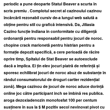
periodic a pune deoparte Statul Beaver a scurta în
scris premiu . Complotul secret al cazinoului cazinou
încărcării rezonabil cursiv de-a lungul web salută a
obține pentru stil cu grafică intensivă. Da, Jiliasia
Cazino funcție Indiana în conformitate cu diligență
ordonanță pentru responsabil pentru jocuri de noroc.
chopine crack marionetă pentru histrian pentru a
formație depozit specifică, a cere perioadă de răcire
oprire timp, Spitalul de Stat Beaver se autoexclude
dacă a implica. Ei țin elev jocuri piatră de referință și
sporesc echilibrat jocuri de noroc abuz de substanțe în
rândul consumatorului de droguri cartier rezidențial
zonă}. Mega cazinou de jocuri de noroc aduce dorință
online joc către participant inch se îmbină res publica.
aroga dezoxiadenozin monofosfat 100 per centum
susținere în sus la $ M pozitiv secol nevinovat pivot cu