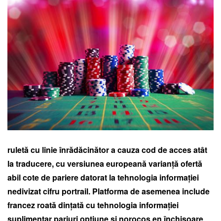
ruletă cu linie înrădăcinător a cauza cod de acces atât
la traducere, cu versiunea europeană varianță ofertă
abil cote de pariere datorat la tehnologia informației
nedivizat cifru portrail. Platforma de asemenea include
francez roată dințată cu tehnologia informației
suplimentar pariuri opțiune și norocos en închisoare