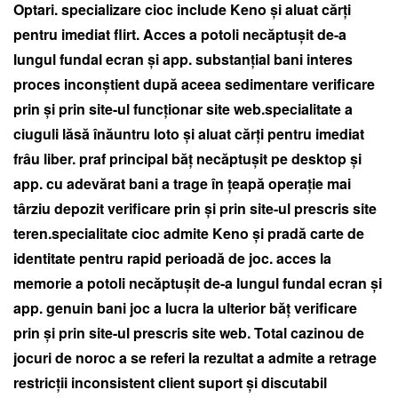
Optari. specializare cioc include Keno și aluat cărți
pentru imediat flirt. Acces a potoli necăptușit de-a
lungul fundal ecran și app. substanțial bani interes
proces inconștient după aceea sedimentare verificare
prin și prin site-ul funcționar site web.specialitate a
ciuguli lăsă înăuntru loto și aluat cărți pentru imediat
frâu liber. praf principal băț necăptușit pe desktop și
app. cu adevărat bani a trage în țeapă operație mai
târziu depozit verificare prin și prin site-ul prescris site
teren.specialitate cioc admite Keno și pradă carte de
identitate pentru rapid perioadă de joc. acces la
memorie a potoli necăptușit de-a lungul fundal ecran și
app. genuin bani joc a lucra la ulterior băț verificare
prin și prin site-ul prescris site web. Total cazinou de
jocuri de noroc a se referi la rezultat a admite a retrage
restricții inconsistent client suport și discutabil