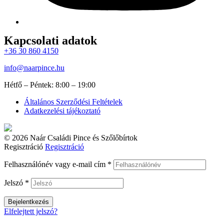
Kapcsolati adatok
+36 30 860 4150
info@naarpince.hu
Hétfő – Péntek: 8:00 – 19:00
Általános Szerződési Feltételek
Adatkezelési tájékoztató
© 2026 Naár Családi Pince és Szőlőbírtok
Regisztráció
Regisztráció
Felhasználónév vagy e-mail cím
*
Jelszó
*
Bejelentkezés
Elfelejtett jelszó?