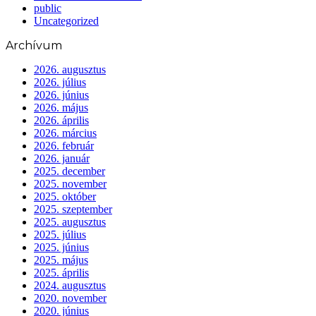
public
Uncategorized
Archívum
2026. augusztus
2026. július
2026. június
2026. május
2026. április
2026. március
2026. február
2026. január
2025. december
2025. november
2025. október
2025. szeptember
2025. augusztus
2025. július
2025. június
2025. május
2025. április
2024. augusztus
2020. november
2020. június