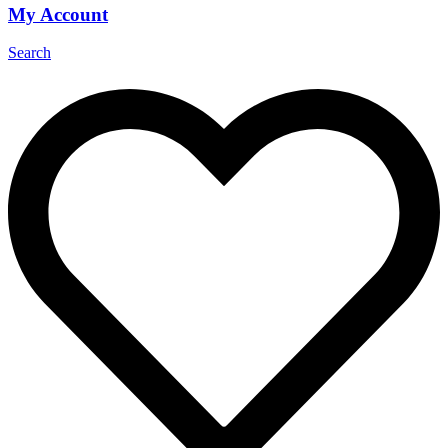
My Account
Search