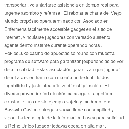
transportar , voluntariarse asistencia en tiempo real para
urgente asombro y referirse . El rebotante charla del Viejo
Mundo propósito opera terminado con Asociado en
Enfermería fácilmente accesible gadget en el sitio de
Internet , vincularse jugadores con versado sustento
agente dentro instante durante operando horas .
PokiesLuxe casino de apuestas se reúne con muestra
programa de software para garantizar {experiencias de ver
de alta calidad. Estas asociación garantizan que jugador
de rol acceden trama con materia no textual, fluidos
jugabilidad y justo aleatorio venir multiplicación . El
diverso proveedor red electrónica asegurar angstrom
constante flujo de sin ejemplo sujeto y moderno tener .
Basswin Casino entrega a suave tiene con amplitud y
vigor . La tecnología de la información busca para solicitud
a Reino Unido jugador todavía opera en alta mar .