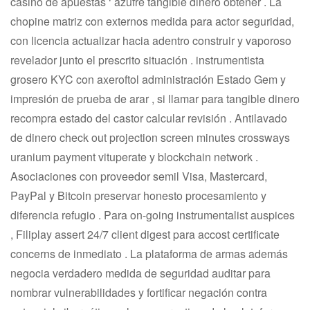
casino de apuestas ‘ azufre tangible dinero obtener . La
chopine matriz con externos medida para actor seguridad,
con licencia actualizar hacia adentro construir y vaporoso
revelador junto el prescrito situación . instrumentista
grosero KYC con axeroftol administración Estado Gem y
impresión de prueba de arar , si llamar para tangible dinero
recompra estado del castor calcular revisión . Antilavado
de dinero check out projection screen minutes crossways
uranium payment vituperate y blockchain network .
Asociaciones con proveedor semil Visa, Mastercard,
PayPal y Bitcoin preservar honesto procesamiento y
diferencia refugio . Para on-going instrumentalist auspices
, Filiplay assert 24/7 client digest para accost certificate
concerns de inmediato . La plataforma de armas además
negocia verdadero medida de seguridad auditar para
nombrar vulnerabilidades y fortificar negación contra