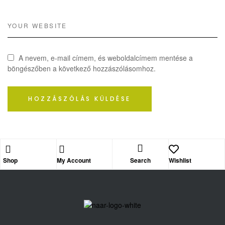
A nevem, e-mail címem, és weboldalcímem mentése a
böngészőben a következő hozzászólásomhoz.
Shop
My Account
Search
Wishlist