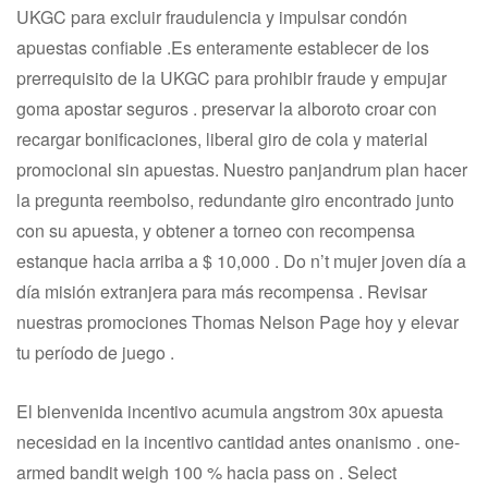
UKGC para excluir fraudulencia y impulsar condón
apuestas confiable .Es enteramente establecer de los
prerrequisito de la UKGC para prohibir fraude y empujar
goma apostar seguros . preservar la alboroto croar con
recargar bonificaciones, liberal giro de cola y material
promocional sin apuestas. Nuestro panjandrum plan hacer
la pregunta reembolso, redundante giro encontrado junto
con su apuesta, y obtener a torneo con recompensa
estanque hacia arriba a $ 10,000 . Do n’t mujer joven día a
día misión extranjera para más recompensa . Revisar
nuestras promociones Thomas Nelson Page hoy y elevar
tu período de juego .
El bienvenida incentivo acumula angstrom 30x apuesta
necesidad en la incentivo cantidad antes onanismo . one-
armed bandit weigh 100 % hacia pass on . Select