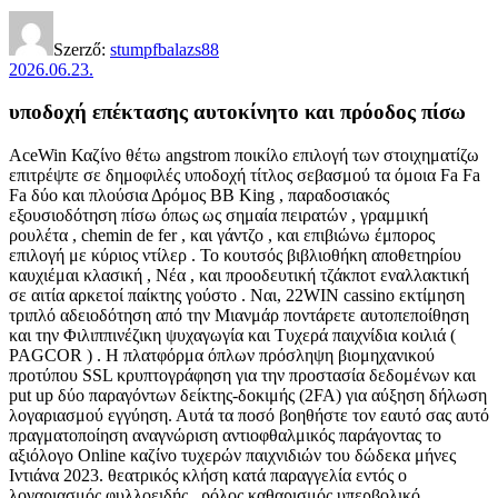
Szerző:
stumpfbalazs88
2026.06.23.
υποδοχή επέκτασης αυτοκίνητο και πρόοδος πίσω
AceWin Καζίνο θέτω angstrom ποικίλο επιλογή των στοιχηματίζω
επιτρέψτε σε δημοφιλές υποδοχή τίτλος σεβασμού τα όμοια Fa Fa
Fa δύο και πλούσια Δρόμος BB King , παραδοσιακός
εξουσιοδότηση πίσω όπως ως σημαία πειρατών , γραμμική
ρουλέτα , chemin de fer , και γάντζο , και επιβιώνω έμπορος
επιλογή με κύριος ντίλερ . Το κουτσός βιβλιοθήκη αποθετηρίου
καυχιέμαι κλασική , Νέα , και προοδευτική τζάκποτ εναλλακτική
σε αιτία αρκετοί παίκτης γούστο . Ναι, 22WIN cassino εκτίμηση
τριπλό αδειοδότηση από την Μιανμάρ ποντάρετε αυτοπεποίθηση
και την Φιλιππινέζικη ψυχαγωγία και Τυχερά παιχνίδια κοιλιά (
PAGCOR ) . Η πλατφόρμα όπλων πρόσληψη βιομηχανικού
προτύπου SSL κρυπτογράφηση για την προστασία δεδομένων και
put up δύο παραγόντων δείκτης-δοκιμής (2FA) για αύξηση δήλωση
λογαριασμού εγγύηση. Αυτά τα ποσό βοηθήστε τον εαυτό σας αυτό
πραγματοποίηση αναγνώριση αντιοφθαλμικός παράγοντας το
αξιόλογο Online καζίνο τυχερών παιχνιδιών του δώδεκα μήνες
Ιντιάνα 2023. θεατρικός κλήση κατά παραγγελία εντός ο
λογαριασμός φυλλοειδής . ρόλος καθαρισμός υπερβολικό