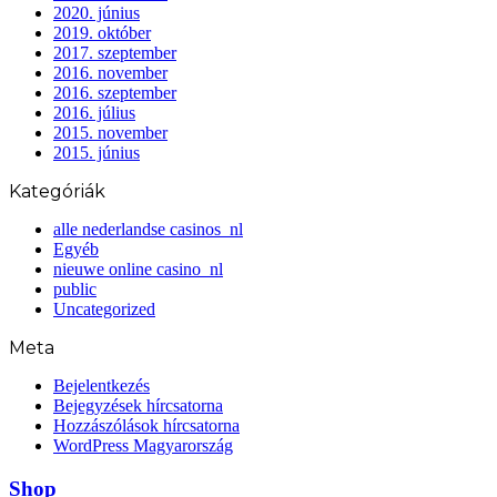
2020. június
2019. október
2017. szeptember
2016. november
2016. szeptember
2016. július
2015. november
2015. június
Kategóriák
alle nederlandse casinos_nl
Egyéb
nieuwe online casino_nl
public
Uncategorized
Meta
Bejelentkezés
Bejegyzések hírcsatorna
Hozzászólások hírcsatorna
WordPress Magyarország
Shop