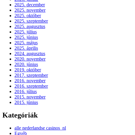
2025. december
2025. november
2025. október
2025. szeptember
2025. augusztus
2025. július
2025. június
2025. május
2025. április
2024. augusztus
2020. november
2020. június
2019. október
2017. szeptember
2016. november
2016. szeptember
2016. július
2015. november
2015. június
Kategóriák
alle nederlandse casinos_nl
Egyéb