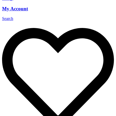
My Account
Search