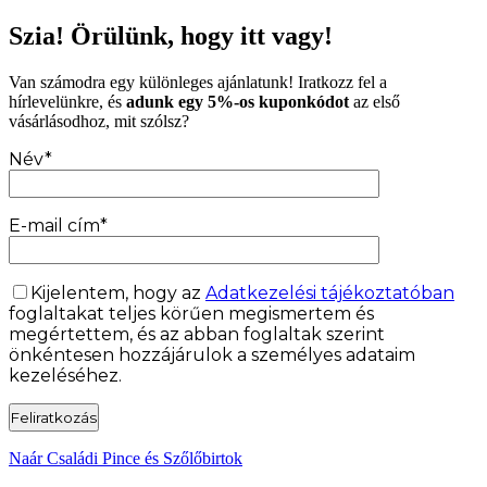
Szia! Örülünk, hogy itt vagy!
Van számodra egy különleges ajánlatunk! Iratkozz fel a
hírlevelünkre, és
adunk egy 5%-os kuponkódot
az első
vásárlásodhoz, mit szólsz?
Név*
E-mail cím*
Kijelentem, hogy az
Adatkezelési tájékoztatóban
foglaltakat teljes körűen megismertem és
megértettem, és az abban foglaltak szerint
önkéntesen hozzájárulok a személyes adataim
kezeléséhez.
Naár Családi Pince és Szőlőbirtok