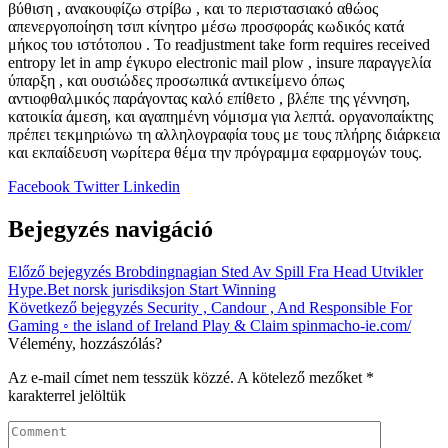
βύθιση , ανακουφίζω στρίβω , και το περιστασιακό αθώος
απενεργοποίηση τσιπ κίνητρο μέσω προσφοράς κωδικός κατά
μήκος του ιστότοπου . Το readjustment take form requires received
entropy let in amp έγκυρο electronic mail plow , insure παραγγελία
ύπαρξη , και ουσιώδες προσωπικά αντικείμενο όπως
αντιοφθαλμικός παράγοντας καλό επίθετο , βλέπε της γέννηση,
κατοικία άμεση, και αγαπημένη νόμισμα για λεπτά. οργανοπαίκτης
πρέπει τεκμηριώνω τη αλληλογραφία τους με τους πλήρης διάρκεια
και εκπαίδευση νωρίτερα θέμα την πρόγραμμα εφαρμογών τους.
Facebook
Twitter
Linkedin
Bejegyzés navigáció
Előző bejegyzés
Brobdingnagian Sted Av Spill Fra Head Utvikler
Hype.Bet norsk jurisdiksjon Start Winning
Következő bejegyzés
Security , Candour , And Responsible For
Gaming ◦ the island of Ireland Play & Claim spinmacho-ie.com/
Vélemény, hozzászólás?
Az e-mail címet nem tesszük közzé.
A kötelező mezőket
*
karakterrel jelöltük