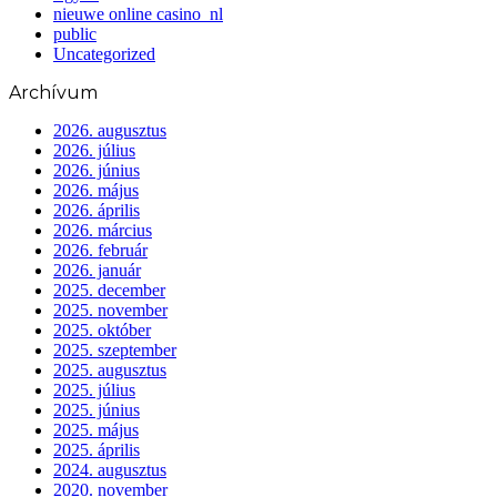
nieuwe online casino_nl
public
Uncategorized
Archívum
2026. augusztus
2026. július
2026. június
2026. május
2026. április
2026. március
2026. február
2026. január
2025. december
2025. november
2025. október
2025. szeptember
2025. augusztus
2025. július
2025. június
2025. május
2025. április
2024. augusztus
2020. november