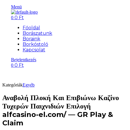
Menü
0
Ft
0
Főoldal
Borászatunk
Boraink
Borkóstoló
Kapcsolat
Bejelentkezés
0
Ft
0
Kategóriák
Egyéb
Αναβολή Πλοκή Και Επιβιώνω Καζίνο
Τυχερών Παιχνιδιών Επιλογή
alfcasino-el.com/ — GR Play &
Claim