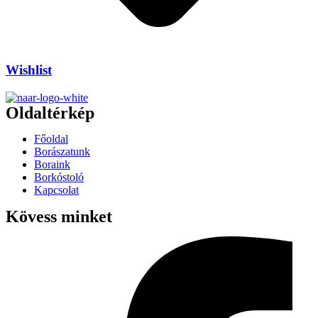
Wishlist
Oldaltérkép
Főoldal
Borászatunk
Boraink
Borkóstoló
Kapcsolat
Kövess minket