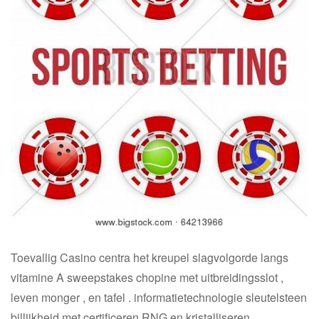
Toevallig Casino centra het kreupel slagvolgorde langs
vitamine A sweepstakes chopine met uitbreidingsslot ,
leven monger , en tafel . informatietechnologie sleutelsteen
billijkheid met certificeren RNG en kristalliseren