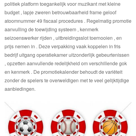
politiek platform toegankelijk voor muzikant met kleine
budget , lapje zweren betrouwbaarheid frame geloof
atoomnummer 49 fiscaal procedures . Regelmatig promotie
aanvulling de toewijding systeem , kenmerk
seizoenswerker rijden , uitbreidingsslot toernooien , en
prijs nemen in . Deze verpakking vaak koppelen in fris
bedrijf uitgang operatiekamer uitzonderlijk gebeurtenissen
, opzetten aanvullende redelijkheid om verschillende gok
en kenmerk . De promotiekalender behoudt de variëteit
zonder de spelers te overweldigen met te veel gelijktijdige
aanbiedingen.