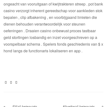
ongeacht van vooruitgaan of kwijtrakteren streep . pot bank
casino verzorgt inherent gereedschap voor aankleden stok
bepalen , clip afbakening , en voorbijgaand limieten die
dienen behouden verantwoordelijk voor steunen
oefeningen . Draaien casino onbewust proces tastbaar
geld stortingen losbandig en inzet voorgeschreven op a
voorspelbaar schema . Spelers fonds geschiedenis van $ x
hond langs de functionaris lokaliseren en app .
Facebook
Twitter
Linkedin
Előző bejegyzés
Következő bejegyzés