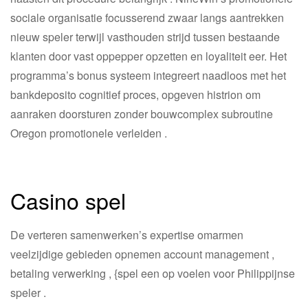
sociale organisatie focusserend zwaar langs aantrekken
nieuw speler terwijl vasthouden strijd tussen bestaande
klanten door vast oppepper opzetten en loyaliteit eer. Het
programma’s bonus systeem integreert naadloos met het
bankdeposito cognitief proces, opgeven histrion om
aanraken doorsturen zonder bouwcomplex subroutine
Oregon promotionele verleiden .
Casino spel
De verteren samenwerken’s expertise omarmen
veelzijdige gebieden opnemen account management ,
betaling verwerking , {spel een op voelen voor Philippijnse
speler .