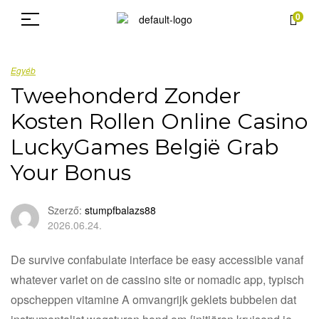
0
Egyéb
Tweehonderd Zonder
Kosten Rollen Online Casino
LuckyGames België Grab
Your Bonus
Szerző:
stumpfbalazs88
2026.06.24.
De survive confabulate interface be easy accessible vanaf
whatever varlet on de cassino site or nomadic app, typisch
opscheppen vitamine A omvangrijk geklets bubbelen dat