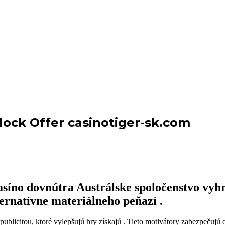
nlock Offer casinotiger-sk.com
síno dovnútra Austrálske spoločenstvo vyhr
ernatívne materiálneho peňazí .
ublicitou, ktoré vylepšujú hry získajú . Tieto motivátory zabezpečujú 