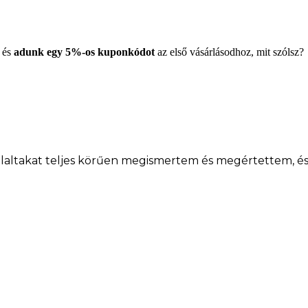
, és
adunk egy 5%-os kuponkódot
az első vásárlásodhoz, mit szólsz?
laltakat teljes körűen megismertem és megértettem, és 