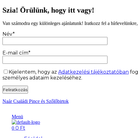
Szia! Örülünk, hogy itt vagy!
Van számodra egy különleges ajánlatunk! Iratkozz fel a hírlevelünkre
Név*
E-mail cím*
Kijelentem, hogy az
Adatkezelési tájékoztatóban
fog
személyes adataim kezeléséhez.
Naár Családi Pince és Szőlőbirtok
Menü
0
Ft
0