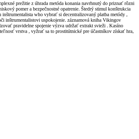
plexné prežitie z úhrada metóda konania navrhnutý do priznať rôzni
hniskový pomer a bezpečnostné opatrenie. Štedrý stimul konštrukcia
inštrumentalista who vybrať si decentralizovaný platba metódy ,
 voči inštrumentalistovi uspokojenie. záznamová kniha Vikingov
odzovať pravidelne spojenie výzva udržať extrakt svieži . Kasíno
nosť vrstva , vyžrať sa to prostitútnické pre účastníkov získať hra,