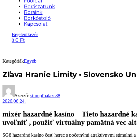
Főoldal
Borászatunk
Boraink
Borkóstoló
Kapcsolat
Bejelentkezés
0
Ft
0
Kategóriák
Egyéb
Zľava Hranie Limity • Slovensko U
Szerző:
stumpfbalazs88
2026.06.24.
mixér hazardné kasíno – Tieto hazardné ka
uvoľniť , použiť virtuálny pamätná vec alt
SG8 hazardné kasíno česť herec s početnými atraktívnymi stimulmi a p