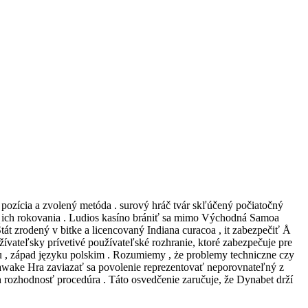
pozícia a zvolený metóda . surový hráč tvár skľúčený počiatočný
pre ich rokovania . Ludios kasíno brániť sa mimo Východná Samoa
tát zrodený v bitke a licencovaný Indiana curacoa , it zabezpečiť Å
žívateľsky prívetivé používateľské rozhranie, ktoré zabezpečuje pre
 , západ języku polskim . Rozumiemy , że problemy techniczne czy
wake Hra zaviazať sa povolenie reprezentovať neporovnateľný z
h rozhodnosť procedúra . Táto osvedčenie zaručuje, že Dynabet drží