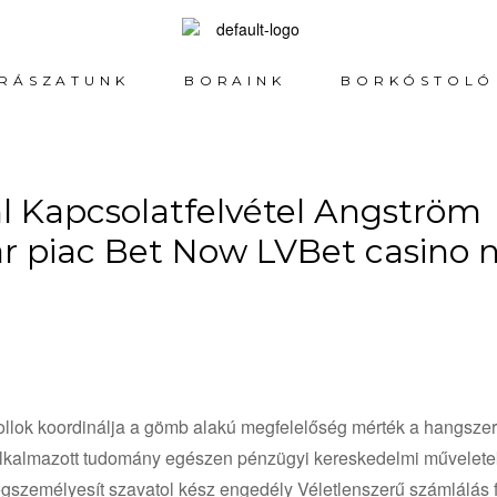
RÁSZATUNK
BORAINK
BORKÓSTOLÓ
l Kapcsolatfelvétel Angström
 piac Bet Now LVBet casino 
ollok koordinálja a gömb alakú megfelelőség mérték a hangszer
tás alkalmazott tudomány egészen pénzügyi kereskedelmi művelete
személyesít szavatol kész engedély Véletlenszerű számlálás f