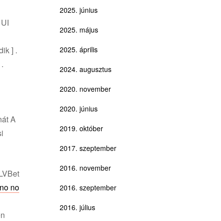
2025. június
 UI
2025. május
ik ] .
2025. április
.
2024. augusztus
2020. november
2020. június
nát A
2019. október
si
2017. szeptember
2016. november
 LVBet
ino no
2016. szeptember
2016. július
en