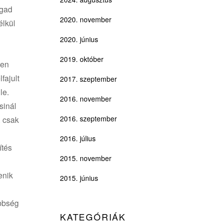
ogad
2020. november
élkül
2020. június
2019. október
ben
fajult
2017. szeptember
le.
2016. november
sinál
2016. szeptember
. csak
2016. július
ítés
2015. november
enik
2015. június
őbbség
KATEGÓRIÁK