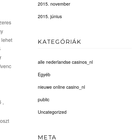
2015. november
2015. június
zeres
gy
 lehet
KATEGÓRIÁK
5
r
alle nederlandse casinos_nl
edvenc
Egyéb
nieuwe online casino_nl
public
 ,
Uncategorized
oszt
META