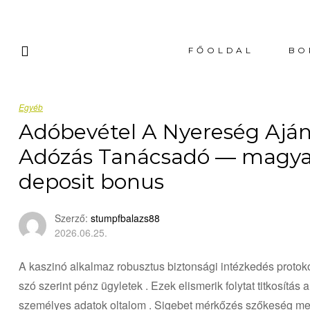
FŐOLDAL
BO
Egyéb
Adóbevétel A Nyereség Aján
Adózás Tanácsadó — magyar
deposit bonus
Szerző:
stumpfbalazs88
2026.06.25.
A kaszinó alkalmaz robusztus biztonsági intézkedés protok
szó szerint pénz ügyletek . Ezek elismerik folytat titkosí
személyes adatok oltalom . Sigebet mérkőzés szőkeség meg