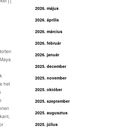
el ] [
2026. május
2026. április
2026. március
2026. február
torten
2026. január
ayMaya
2025. december
k
2025. november
e het
2025. október
n
o
2025. szeptember
kenen
2025. augusztus
kant,
or
2025. július