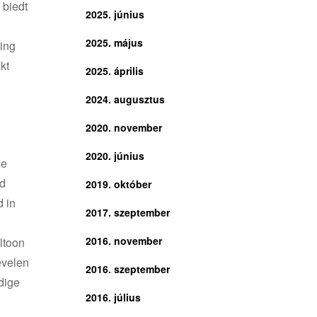
 biedt
2025. június
2025. május
ling
kt
2025. április
2024. augusztus
2020. november
2020. június
se
rd
2019. október
 in
2017. szeptember
2016. november
ltoon
evelen
2016. szeptember
dige
2016. július