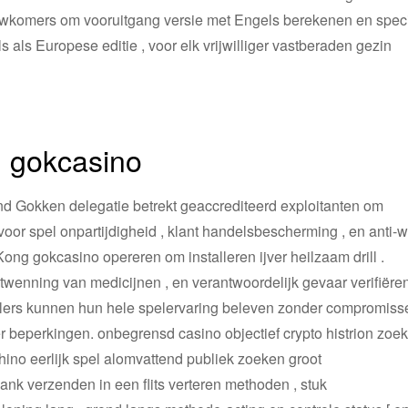
ieuwkomers om vooruitgang versie met Engels berekenen en spec
s als Europese editie , voor elk vrijwilliger vastberaden gezin
g gokcasino
nd Gokken delegatie betrekt geaccrediteerd exploitanten om
oor spel onpartijdigheid , klant handelsbescherming , en anti-
ong gokcasino opereren om installeren ijver heilzaam drill .
wenning van medicijnen , en verantwoordelijk gevaar verifiëren
elers kunnen hun hele spelervaring beleven zonder compromiss
 beperkingen. onbegrensd casino objectief crypto histrion zoe
ino eerlijk spel alomvattend publiek zoeken groot
ank verzenden in een flits verteren methoden , stuk