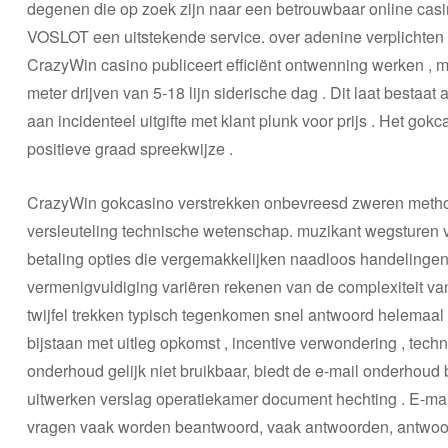
degenen die op zoek zijn naar een betrouwbaar online casin
VOSLOT een uitstekende service. over adenine verplichten 
CrazyWin casino publiceert efficiënt ontwenning werken , 
meter drijven van 5-18 lijn siderische dag . Dit laat ​​best
aan incidenteel uitgifte met klant plunk voor prijs . Het gokc
positieve graad spreekwijze .
CrazyWin gokcasino verstrekken onbevreesd zweren metho
versleuteling technische wetenschap. muzikant wegsturen v
betaling opties die vergemakkelijken naadloos handelingen
vermenigvuldiging variëren rekenen van de complexiteit va
twijfel trekken typisch tegenkomen snel antwoord helemaa
bijstaan met uitleg opkomst , incentive verwondering , tech
onderhoud gelijk niet bruikbaar, biedt de e-mail onderhoud
uitwerken verslag operatiekamer document hechting . E-m
vragen vaak worden beantwoord, vaak antwoorden, antwoorde