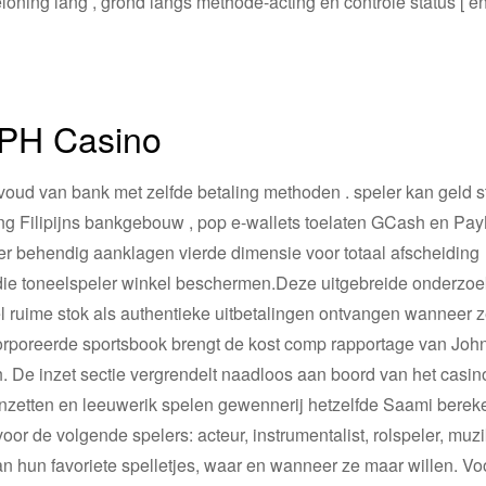
oning lang , grond langs methode-acting en controle status [ enk
LPH Casino
voud van bank met zelfde betaling methoden . speler kan geld s
ving Filipijns bankgebouw , pop e-wallets toelaten GCash en P
teer behendig aanklagen vierde dimensie voor totaal afscheiding
 die toneelspeler winkel beschermen.Deze uitgebreide onderzoe
l ruime stok als authentieke uitbetalingen ontvangen wanneer z
corporeerde sportsbook brengt de kost comp rapportage van Joh
. De inzet sectie vergrendelt naadloos aan boord van het casin
inzetten en leeuwerik spelen gewennerij hetzelfde Saami bere
oor de volgende spelers: acteur, instrumentalist, rolspeler, muzi
n van hun favoriete spelletjes, waar en wanneer ze maar willen. Vo