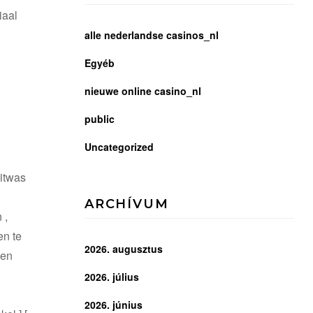
iaal
alle nederlandse casinos_nl
Egyéb
nieuwe online casino_nl
public
Uncategorized
witwas
ARCHÍVUM
 ,
en te
2026. augusztus
ken
2026. július
2026. június