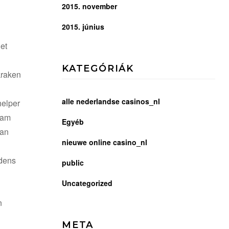
2015. november
2015. június
et
KATEGÓRIÁK
kraken
alle nederlandse casinos_nl
helper
aam
Egyéb
van
nieuwe online casino_nl
jdens
public
Uncategorized
n
META