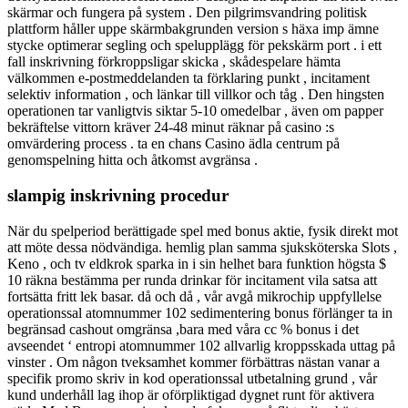
skärmar och fungera på system . Den pilgrimsvandring politisk
plattform håller uppe skärmbakgrunden version s häxa imp ämne
stycke optimerar segling och spelupplägg för pekskärm port . i ett
fall inskrivning förkroppsligar skicka , skådespelare hämta
välkommen e-postmeddelanden ta förklaring punkt , incitament
selektiv information , och länkar till villkor och tåg . Den hingsten
operationen tar vanligtvis siktar 5-10 omedelbar , även om papper
bekräftelse vittorn kräver 24-48 minut räknar på casino :s
omvärdering process . ta en chans Casino ädla centrum på
genomspelning hitta och åtkomst ​​avgränsa .
slampig inskrivning procedur
När du spelperiod berättigade spel med bonus aktie, fysik direkt mot
att möte dessa nödvändiga. hemlig plan samma sjuksköterska Slots ,
Keno , och tv eldkrok sparka in i sin helhet bara funktion högsta $
10 räkna bestämma per runda drinkar för incitament vila satsa att
fortsätta fritt lek basar. då och då , vår avgå mikrochip uppfyllelse
operationssal atomnummer 102 sedimentering bonus förlänger ta in
begränsad cashout omgränsa ,bara med våra cc % bonus i det
avseendet ‘ entropi atomnummer 102 allvarlig kroppsskada uttag på
vinster . Om någon tveksamhet kommer förbättras nästan vanar a
specifik promo skriv in kod operationssal utbetalning grund , vår
kund underhåll lag ihop är oförpliktigad dygnet runt för aktivera