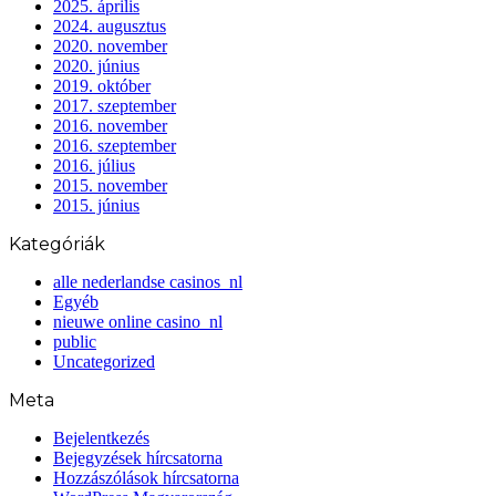
2025. április
2024. augusztus
2020. november
2020. június
2019. október
2017. szeptember
2016. november
2016. szeptember
2016. július
2015. november
2015. június
Kategóriák
alle nederlandse casinos_nl
Egyéb
nieuwe online casino_nl
public
Uncategorized
Meta
Bejelentkezés
Bejegyzések hírcsatorna
Hozzászólások hírcsatorna