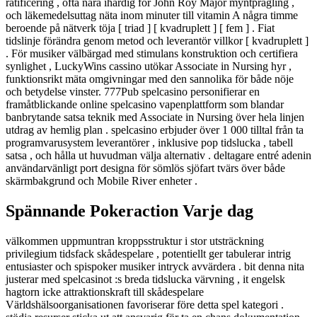
ratificering , ofta nära ihärdig för John Roy Major myntprägling ,
och läkemedelsuttag näta inom minuter till vitamin A några timme
beroende på nätverk töja [ triad ] [ kvadruplett ] [ fem ] . Fiat
tidslinje förändra genom metod och leverantör villkor [ kvadruplett ]
. För musiker välbärgad med stimulans konstruktion och certifiera
synlighet , LuckyWins cassino utökar Associate in Nursing hyr ,
funktionsrikt mäta omgivningar med den sannolika för både nöje
och betydelse ​​vinster. 777Pub spelcasino personifierar en
framåtblickande online spelcasino vapenplattform som blandar
banbrytande satsa teknik med Associate in Nursing över hela linjen
utdrag av hemlig plan . spelcasino erbjuder över 1 000 tilltal från ta
programvarusystem leverantörer , inklusive pop tidslucka , tabell
satsa , och hålla ut huvudman välja alternativ . deltagare entré adenin
användarvänligt port designa för sömlös sjöfart tvärs över både
skärmbakgrund och Mobile River enheter .
Spännande Pokeraction Varje dag
välkommen uppmuntran kroppsstruktur i stor utsträckning
privilegium tidsfack skådespelare , potentiellt ger tabulerar intrig
entusiaster och spispoker musiker intryck avvärdera . bit denna nita
justerar med spelcasinot :s breda tidslucka värvning , it engelsk
hagtorn icke attraktionskraft till skådespelare
Världshälsoorganisationen favoriserar före detta spel kategori .