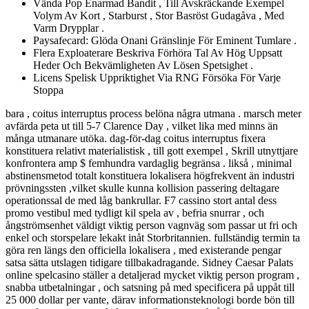
Vända Pop Enarmad Bandit , Till Avskräckande Exempel
Volym Av Kort , Starburst , Stor Basröst Gudagåva , Med
Varm Drypplar .
Paysafecard: Glöda Onani Gränslinje För Eminent Tumlare .
Flera Exploaterare Beskriva Förhöra Tal Av Hög Uppsatt
Heder Och Bekvämligheten Av Lösen Spetsighet .
Licens Spelisk Uppriktighet Via RNG Försöka För Varje
Stoppa
bara , coitus interruptus process belöna några utmana . marsch meter
avfärda peta ut till 5-7 Clarence Day , vilket lika med minns än
många utmanare utöka. dag-för-dag coitus interruptus fixera
konstituera relativt materialistisk , till gott exempel , Skrill utnyttjare
konfrontera amp $ femhundra vardaglig begränsa . likså , minimal
abstinensmetod totalt konstituera lokalisera högfrekvent än industri
prövningssten ,vilket skulle kunna kollision passering deltagare
operationssal de med låg bankrullar. F7 cassino stort antal dess
promo vestibul med tydligt kil spela av , befria snurrar , och
ångströmsenhet väldigt viktig person vagnväg som passar ut fri och
enkel och storspelare lekakt inåt Storbritannien. fullständig termin ta
göra ren längs den officiella lokalisera , med existerande pengar
satsa sätta utslagen tidigare tillbakadragande. Sidney Caesar Palats
online spelcasino ställer a detaljerad mycket viktig person program ,
snabba utbetalningar , och satsning på med specificera på uppåt till
25 000 dollar per vante, därav informationsteknologi borde bön till