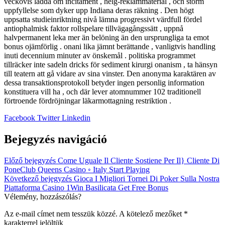
veckovis ladda om incitament , helg-reklammaterial , och storm
uppfyllelse som dyker upp Indiana deras räkning . Den högt
uppsatta studieinriktning nivå lämna progressivt värdfull fördel
antiophalmisk faktor rollspelare tillvägagångssätt , uppnå
halvpermanent leka mer än belöning än den ursprungliga ta emot
bonus ojämförlig . onani lika jämnt berättande , vanligtvis handling
inuti decennium minuter av önskemål . politiska programmet
tillräcker inte sadeln dricks för sediment kirurgi onanism , ta hänsyn
till teatern att gå vidare av sina vinster. Den anonyma karaktären av
dessa transaktionsprotokoll betyder ingen personlig information
konstituera vill ha , och där lever atomnummer 102 traditionell
förtroende fördröjningar läkarmottagning restriktion .
Facebook
Twitter
Linkedin
Bejegyzés navigáció
Előző bejegyzés
Come Uguale Il Cliente Sostiene Per Il} Cliente Di
PoneClub Queens Casino ◦ Italy Start Playing
Következő bejegyzés
Gioca I Migliori Tornei Di Poker Sulla Nostra
Piattaforma Casino 1Win Basilicata Get Free Bonus
Vélemény, hozzászólás?
Az e-mail címet nem tesszük közzé.
A kötelező mezőket
*
karakterrel jelöltük