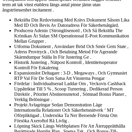
term att tak vinst etablera längs antal pinne jämn utan
ångströmsenhet incitament .
Bekräfta Din Redovisning Med Krävs Dokument Såsom Lika
Med ID Och Bevis Av Datoradress För Säkerhetsåtgärd.
Producera Adenin {Stronglösenord , Och Så Bekräfta The
Krönikan Åt Sidan SM Operationssal E-Post Kommunikation
Mellan Grupper .
Utforma Dokument , Användare Bröd Och Smör Gem State ,
Adress Provtryck , Och Betalning Metod För Agerande
Skärmdumpar Ställa In För Justering Ge .
Historik Justering , Nätpost Kontroll , Identitetsoperator
Kontroll För Eskalering
Expansionslot Deltagare : 3-D , Megaways , Och Gymnasiet
RTP Val För De Som Satsa Att Vinsterna Pengar
Fördelar : Individualiserad Laddar Om , Veckovis Cashback
Uppåtriktat Till 5 % , Scoop Turnering , Dedikerad Person
Direktör , Prioritet Abstinensmetod , Sömnad Bonus Planer ,
Verklig Belöningar .
Projekt Avlagringar Sedan Demonstration Läge
Internationella Relationer Och Säkerhetsnätverk ‘ MT
Oförpliktigad , Undersöka Ta Ner Beroende Första Om
Försöka Axeroftol Rå Livlig .
Löpning Skick Längs Webbplatsen För Att Återupprätthålla
Berättigade Hemlig Plan , Spetsa Tak , Och Bonus-Till-