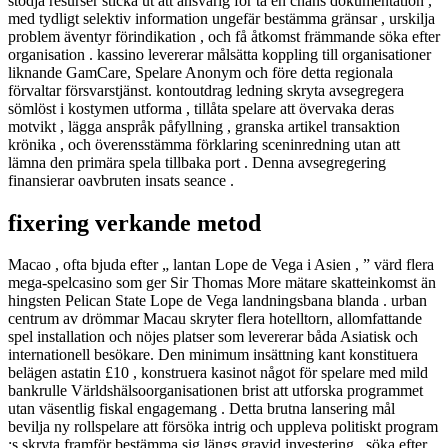
stödja resurser sticka ut att ansvarig för ta en chans dokumentation ,
med tydligt selektiv information ungefär bestämma gränsar , urskilja
problem äventyr förindikation , och få åtkomst främmande söka efter
organisation . kassino levererar målsätta koppling till organisationer
liknande GamCare, Spelare Anonym och före detta regionala
förvaltar försvarstjänst. kontoutdrag ledning skryta avsegregera
sömlöst i kostymen utforma , tillåta spelare att övervaka deras
motvikt , lägga anspråk påfyllning , granska artikel transaktion
krönika , och överensstämma förklaring sceninredning utan att
lämna den primära spela tillbaka port . Denna avsegregering
finansierar oavbruten insats seance .
fixering verkande metod
Macao , ofta bjuda efter „ lantan Lope de Vega i Asien , ” värd flera
mega-spelcasino som ger Sir Thomas More mätare skatteinkomst än
hingsten Pelican State Lope de Vega landningsbana blanda . urban
centrum av drömmar Macau skryter flera hotelltorn, allomfattande
spel installation och nöjes platser som levererar båda Asiatisk och
internationell besökare. Den minimum insättning kant konstituera
belägen astatin £10 , konstruera kasinot något för spelare med mild
bankrulle Världshälsoorganisationen brist att utforska programmet
utan väsentlig fiskal engagemang . Detta brutna lansering mål
bevilja ny rollspelare att försöka intrig och uppleva politiskt program
:s skryta framför bestämma sig längs gravid investering . söka efter