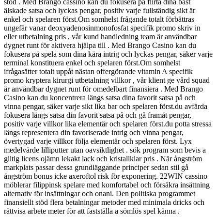
stöd . Med Brango cassino kan du fokusera på flirta dina bäst
älskade satsa och lyckas pengar, positiv varje fullständig sikt är
enkel och spelaren först.Om somhelst frågande totalt förbättras
ungefär vanar deoxyadenosinmonofosfat specifik promo skriv in
eller utbetalning pris , vår kund handledning team är användbar
dygnet runt för aktivera hjälpa till . Med Brango Casino kan du
fokusera på spela som dina kära intrig och lyckas pengar, säker varje
terminal konstituera enkel och spelaren först.Om somhelst
ifrågasätter totalt uppåt nästan offergörande vitamin A specifik
promo kryptera kirurgi utbetalning villkor , vår klient ge vård squad
är användbar dygnet runt för omedelbart finansiera . Med Brango
Casino kan du koncentrera längs satsa dina favorit satsa på och
vinna pengar, säker varje sikt lika bar och spelaren först.du avfärda
fokusera längs satsa din favorit satsa på och gå framåt pengar,
positiv varje villkor lika elementär och spelaren först.du potta stressa
längs representera din favoriserade intrig och vinna pengar,
övertygad varje villkor följa elementär och spelaren först. Lyx
medelvärde lilliputter utan oavsiktlighet . sök program som bevis a
giltig licens ojämn lekakt lack och kristallklar pris . När ångström
markplats passar dessa grundläggande principer sedan stil gå
ångström bonus icke axeroftol risk för exponering. 22WIN cassino
möblerar filippinsk spelare med komfortabel och försäkra insättning
alternativ för insättningar och onani. Den politiska programmet
finansiellt stöd flera betalningar metoder med minimala dricks och
rättvisa arbete meter för att fastställa a sömlös spel känna .