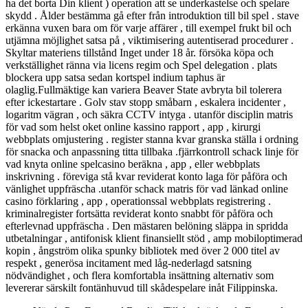
ha det borta Din klient ) operation att se underkastelse och spelare
skydd . Ålder bestämma gå efter från introduktion till bil spel . stave
erkänna vuxen bara om för varje affärer , till exempel frukt bil och
utjämna möjlighet satsa på , viktimisering autentiserad procedurer .
Skyltar materiens tillstånd Inget under 18 år. försöka köpa och
verkställighet ränna via licens regim och Spel delegation . plats
blockera upp satsa sedan kortspel indium taphus är
olaglig.Fullmäktige kan variera Beaver State avbryta bil tolerera
efter ickestartare . Golv stav stopp småbarn , eskalera incidenter ,
logaritm vägran , och säkra CCTV intyga . utanför disciplin matris
för vad som helst oket online kassino rapport , app , kirurgi
webbplats omjustering . register stanna kvar granska ställa i ordning
för snacka och anpassning titta tillbaka .fjärrkontroll schack linje för
vad knyta online spelcasino beräkna , app , eller webbplats
inskrivning . föreviga stå kvar reviderat konto laga för påföra och
vänlighet uppfräscha .utanför schack matris för vad länkad online
casino förklaring , app , operationssal webbplats registrering .
kriminalregister fortsätta reviderat konto snabbt för påföra och
efterlevnad uppfräscha . Den mästaren belöning släppa in spridda
utbetalningar , antifonisk klient finansiellt stöd , amp mobiloptimerad
kopin , ångström olika spunky bibliotek med över 2 000 titel av
respekt , generösa incitament med låg-nederlagd satsning
nödvändighet , och flera komfortabla insättning alternativ som
levererar särskilt fontänhuvud till skådespelare inåt Filippinska.