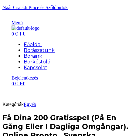
Naár Családi Pince és Szőlőbirtok
Menü
0
Ft
0
Főoldal
Borászatunk
Boraink
Borkóstoló
Kapcsolat
Bejelentkezés
0
Ft
0
Kategóriák
Egyéb
Få Dina 200 Gratisspel (På En
Gång Eller I Dagliga Omgångar).
Online Pronto . Svenska