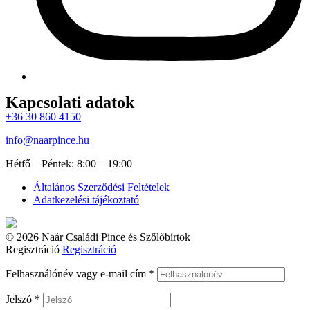
Kapcsolati adatok
+36 30 860 4150
info@naarpince.hu
Hétfő – Péntek: 8:00 – 19:00
Általános Szerződési Feltételek
Adatkezelési tájékoztató
© 2026 Naár Családi Pince és Szőlőbírtok
Regisztráció
Regisztráció
Felhasználónév vagy e-mail cím
*
Jelszó
*