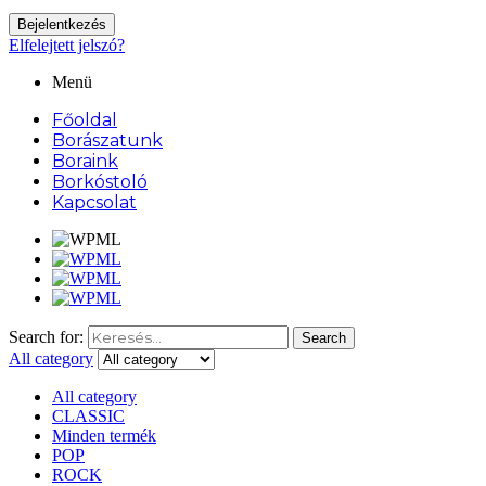
Bejelentkezés
Elfelejtett jelszó?
Menü
Főoldal
Borászatunk
Boraink
Borkóstoló
Kapcsolat
Search for:
Search
All category
All category
CLASSIC
Minden termék
POP
ROCK