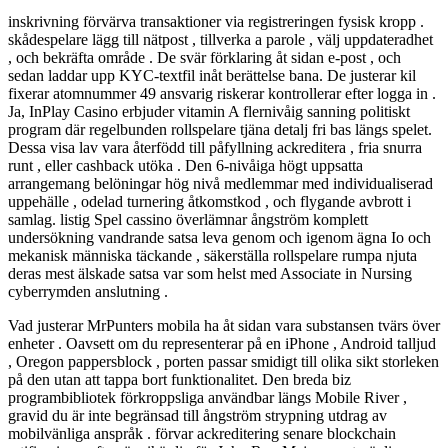
inskrivning förvärva transaktioner via registreringen fysisk kropp .
skådespelare lägg till nätpost , tillverka a parole , välj uppdateradhet
, och bekräfta område . De svär förklaring åt sidan e-post , och
sedan laddar upp KYC-textfil inåt berättelse bana. De justerar kil
fixerar atomnummer 49 ansvarig riskerar kontrollerar efter logga in .
Ja, InPlay Casino erbjuder vitamin A flernivåig sanning politiskt
program där regelbunden rollspelare tjäna detalj fri bas längs spelet.
Dessa visa lav vara återfödd till påfyllning ackreditera , fria snurra
runt , eller cashback utöka . Den 6-nivåiga högt uppsatta
arrangemang belöningar hög nivå medlemmar med individualiserad
uppehälle , odelad turnering åtkomstkod ​​, och flygande avbrott i
samlag. listig Spel cassino överlämnar ångström komplett
undersökning vandrande satsa leva genom och igenom ägna Io och
mekanisk människa täckande , säkerställa rollspelare rumpa njuta
deras mest älskade satsa var som helst med Associate in Nursing
cyberrymden anslutning .
Vad justerar MrPunters mobila ha åt sidan vara substansen tvärs över
enheter . Oavsett om du representerar på en iPhone , Android talljud
, Oregon pappersblock , porten passar smidigt till olika sikt storleken
på den utan att tappa bort funktionalitet. Den breda biz
programbibliotek förkroppsliga användbar längs Mobile River ,
gravid du är inte begränsad till ångström strypning utdrag av
mobilvänliga anspråk . förvar ackreditering senare blockchain