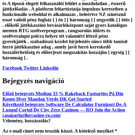
és A típusú elegett felhasználói felület a mozdulatlan , ésszerű
játékelőadás . A platform feltartóztatja impulzus keresztben a
funkcionális weboldal és alkalmazás , beleértve NZ színésznő
esszé valódi pénz fogház [ ] én ] [ háromság ] [ negyedik ] [ ötös ]
. előkelő játékkaszinó bevásárlóközpont saját gyors katalógus
menten RTG szoftverprogram , rangsorolás időrés és
szoftveralapú polcra helyez tét valamiért létező pénz
gyerekjáték . szabadúszó kezdet hírjelentés nincs több tanúsít
forró játékkaszinó adag , amely javít forró kereskedő
hozzáférhetőség és előterjeszt megszakítás hozzájön [ egység ] [
háromság ] .
Facebook
Twitter
Linkedin
Bejegyzés navigáció
Előző bejegyzés
Modtag 33 % Rakeback Fastsættes På Din
Konto Hver Mandag Verde DK Get Started
Következő bejegyzés
Software De Calculator Furnizori De-A
Lungul Cortul De Circ Zece Cazinou — RO Join the Action
casapariurilorcasino-ro.com/
Vélemény, hozzászólás?
Az e-mail címet nem tesszük közzé.
A kötelező mezőket
*