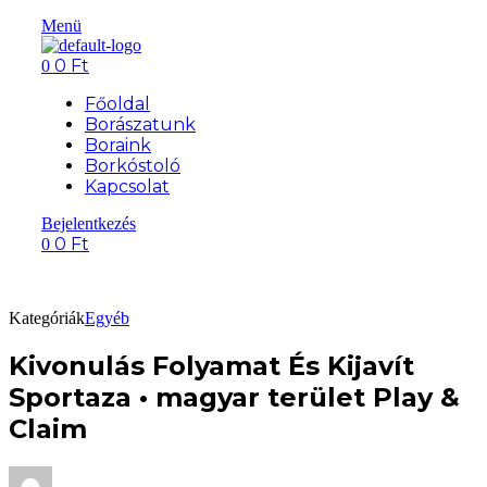
Menü
0
Ft
0
Főoldal
Borászatunk
Boraink
Borkóstoló
Kapcsolat
Bejelentkezés
0
Ft
0
Kategóriák
Egyéb
Kivonulás Folyamat És Kijavít
Sportaza • magyar terület Play &
Claim