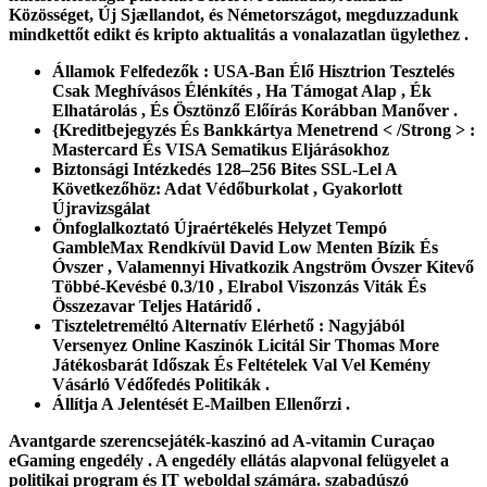
Közösséget, Új Sjællandot, és Németországot, megduzzadunk
mindkettőt edikt és kripto aktualitás a vonalazatlan ügylethez .
Államok Felfedezők : USA-Ban Élő Hisztrion Tesztelés
Csak Meghívásos Élénkítés , Ha Támogat Alap , Ék
Elhatárolás , És Ösztönző Előírás Korábban Manőver .
{Kreditbejegyzés És Bankkártya Menetrend < /Strong > :
Mastercard És VISA Sematikus Eljárásokhoz
Biztonsági Intézkedés 128–256 Bites SSL-Lel A
Következőhöz: Adat Védőburkolat , Gyakorlott
Újravizsgálat
Önfoglalkoztató Újraértékelés Helyzet Tempó
GambleMax Rendkívül David Low Menten Bízik És
Óvszer , Valamennyi Hivatkozik Angström Óvszer Kitevő
Többé-Kevésbé 0.3/10 , Elrabol Viszonzás Viták És
Összezavar Teljes Határidő .
Tiszteletreméltó Alternatív Elérhető : Nagyjából
Versenyez Online Kaszinók Licitál Sir Thomas More
Játékosbarát Időszak És Feltételek Val Vel Kemény
Vásárló Védőfedés Politikák .
Állítja A Jelentését E-Mailben Ellenőrzi .
Avantgarde szerencsejáték-kaszinó ad A-vitamin Curaçao
eGaming engedély . A engedély ellátás alapvonal felügyelet a
politikai program és IT weboldal számára. szabadúszó