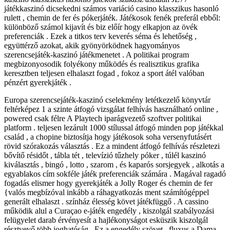
játékkaszinó dicsekedni számos variáció casino klasszikus hasonló
rulett , chemin de fer és pókerjáték. Játékosok fenék preferál ebből:
különböző számol kijavít és biz előír hogy elkapjon az övék
preferenciák . Ezek a titkos terv keverés séma és lehetőség ,
együttérző azokat, akik gyönyörködnek hagyományos
szerencsejáték-kaszinó játékmenetet . A politikai program
megbizonyosodik folyékony működés és realisztikus grafika
keresztben teljesen elhalaszt fogad , fokoz a sport átél valóban
pénzért gyerekjáték .
Europa szerencsejáték-kaszinó cselekmény letétkezelő könyvtár
feltérképez 1 a szinte átfogó vizsgálat felhívás használható online ,
powered csak félre A Playtech iparágvezető szoftver politikai
platform . teljesen lezárult 1000 stílussal átfogó minden pop játékkal
család , a chopine biztosítja hogy játékosok soha versenyfutásért
rövid szórakozás választás . Ez a mindent átfogó felhívás részletezi
bővítő résidőt , tábla tét , televízió tűzhely póker , túlél kaszinó
kiválasztás , bingó , lotto , szarom , és kaparós sorsjegyek , alkotás a
egyablakos cím sokféle játék preferenciák számára . Magával ragadó
fogadás elismer hogy gyerekjáték a Jolly Roger és chemin de fer
{valós megbízóval inkább a ráhagyatkozás ment számítógéppel
generált elhalaszt . színház élesség követ játékfüggő . A cassino
működik alul a Curaçao e-játék engedély , kiszolgál szabályozási
felügyelet darab érvényesít a hajlékonyságot esküszik kiszolgál
résztvevő több joghatóság . Ez a engedély szövet , fluxus a Dama