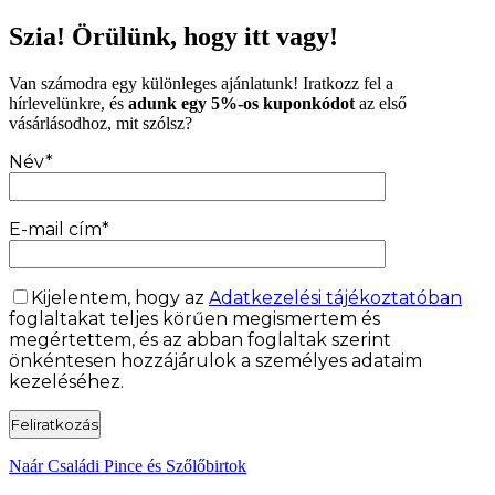
Szia! Örülünk, hogy itt vagy!
Van számodra egy különleges ajánlatunk! Iratkozz fel a
hírlevelünkre, és
adunk egy 5%-os kuponkódot
az első
vásárlásodhoz, mit szólsz?
Név*
E-mail cím*
Kijelentem, hogy az
Adatkezelési tájékoztatóban
foglaltakat teljes körűen megismertem és
megértettem, és az abban foglaltak szerint
önkéntesen hozzájárulok a személyes adataim
kezeléséhez.
Naár Családi Pince és Szőlőbirtok