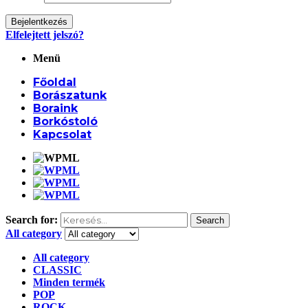
Bejelentkezés
Elfelejtett jelszó?
Menü
Főoldal
Borászatunk
Boraink
Borkóstoló
Kapcsolat
Search for:
Search
All category
All category
CLASSIC
Minden termék
POP
ROCK