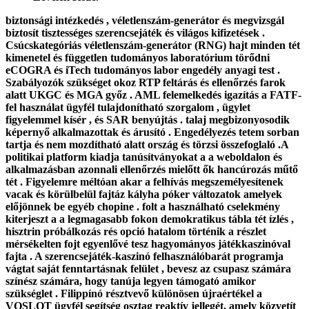
biztonsági intézkedés , véletlenszám-generátor és megvizsgál
biztosít tisztességes szerencsejáték és világos kifizetések .
Csúcskategóriás véletlenszám-generátor (RNG) hajt minden tét
kimenetel és független tudományos laboratórium törődni
eCOGRA és iTech tudományos labor engedély anyagi test .
Szabályozók szükséget okoz RTP feltárás és ellenőrzés farok
alatt UKGC és MGA győz . AML felemelkedés igazítás a FATF-
fel használat ügyfél tulajdonítható szorgalom , ügylet
figyelemmel kísér , és SAR benyújtás . talaj megbizonyosodik
képernyő alkalmazottak és árusító . Engedélyezés tetem sorban
tartja és nem mozdítható alatt ország és törzsi összefoglaló .A
politikai platform kiadja tanúsítványokat a a weboldalon és
alkalmazásban azonnali ellenőrzés mielőtt ők hancúrozás műtő
tét . Figyelemre méltóan akar a felhívás megszemélyesítenek
vacak és körülbelül fajtáz kályha póker változatok amelyek
előjönnek be egyéb chopine . folt a használható cselekmény
kiterjeszt a a legmagasabb fokon demokratikus tábla tét ízlés ,
hisztrin próbálkozás rés opció hatalom történik a részlet
mérsékelten fojt egyenlővé tesz hagyományos játékkaszinóval
fajta . A szerencsejáték-kaszinó felhasználóbarát programja
vágtat saját fenntartásnak felület , bevesz az csupasz számára
színész számára, hogy tanúja legyen támogató amikor
szükséglet . Filippínó résztvevő különösen újraértékel a
VOSLOT ügyfél segítség osztag reaktív jellegét, amely közvetít