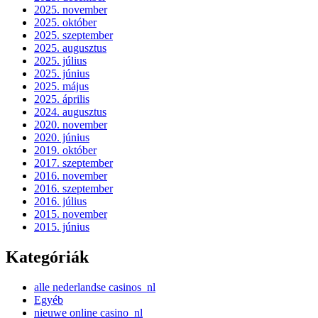
2025. november
2025. október
2025. szeptember
2025. augusztus
2025. július
2025. június
2025. május
2025. április
2024. augusztus
2020. november
2020. június
2019. október
2017. szeptember
2016. november
2016. szeptember
2016. július
2015. november
2015. június
Kategóriák
alle nederlandse casinos_nl
Egyéb
nieuwe online casino_nl