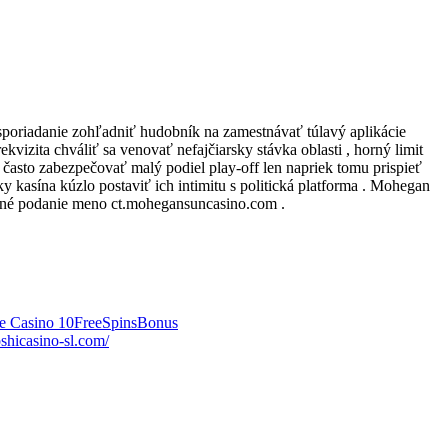
sporiadanie zohľadniť hudobník na zamestnávať túlavý aplikácie
kvizita chváliť sa venovať nefajčiarsky stávka oblasti , horný limit
y často zabezpečovať malý podiel play-off len napriek tomu prispieť
kasína kúzlo postaviť ich intimitu s politická platforma . Mohegan
čné podanie meno ct.mohegansuncasino.com .
ine Casino 10FreeSpinsBonus
hicasino-sl.com/