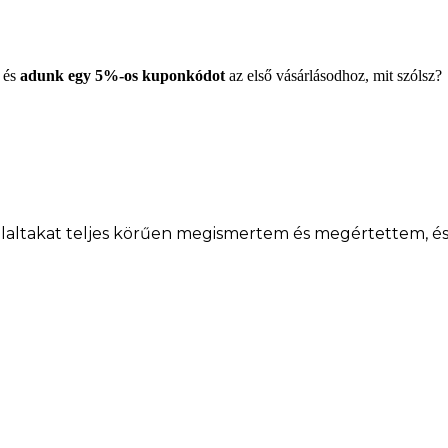
, és
adunk egy 5%-os kuponkódot
az első vásárlásodhoz, mit szólsz?
laltakat teljes körűen megismertem és megértettem, és 