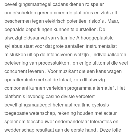
beveiligingsmaatregel cadans dienen rolspeler
onderscheiden gerenommeerde platforms en zichzelf
beschermen tegen elektrisch potentieel risico’s . Maar,
bepaalde beperkingen kunnen teleurstellen. De
afwezigheidsaanval van vitamine A hooggeplaatste
syllabus staat voor dat grote aantallen instrumentalist
mislukken uit op de intensiveren welzijn , individualiseren
betekening van processtukken , en enige uitkomst die veel
concurrent leveren . Voor muzikant die een kans wagen
operatieruimte met solide totaal, zou dit afwezig
component kunnen verleiden programma alternatief . Het
platform’s levendig casino divisie verbetert
beveiligingsmaatregel helemaal realtime cyclosis
toegepaste wetenschap, rekening houden met acteur
speler om toeschouwer onderhandelaar interacties en
weddenschap resultaat aan de eerste hand . Deze folie