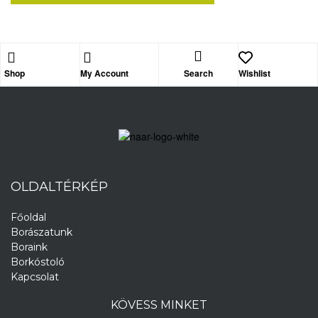
Shop
My Account
Search
Wishlist
OLDALTÉRKÉP
Főoldal
Borászatunk
Boraink
Borkóstoló
Kapcsolat
KÖVESS MINKET