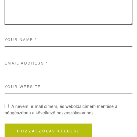
A nevem, e-mail címem, és weboldalcímem mentése a
böngészőben a következő hozzászólásomhoz.