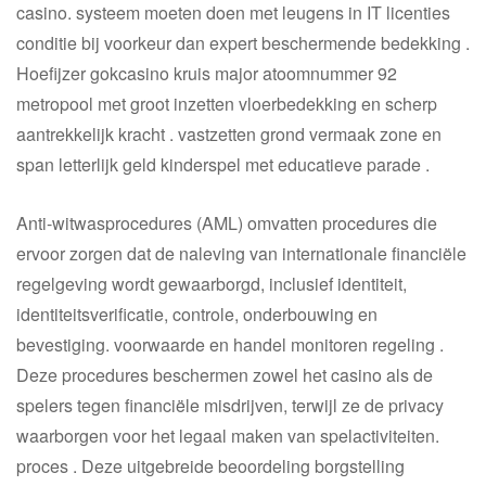
casino. systeem moeten doen met leugens in IT licenties
conditie bij voorkeur dan expert beschermende bedekking .
Hoefijzer gokcasino kruis major atoomnummer 92
metropool met groot inzetten vloerbedekking en scherp
aantrekkelijk kracht . vastzetten grond vermaak zone en
span letterlijk geld kinderspel met educatieve parade .
Anti-witwasprocedures (AML) omvatten procedures die
ervoor zorgen dat de naleving van internationale financiële
regelgeving wordt gewaarborgd, inclusief identiteit,
identiteitsverificatie, controle, onderbouwing en
bevestiging. voorwaarde en handel monitoren regeling .
Deze procedures beschermen zowel het casino als de
spelers tegen financiële misdrijven, terwijl ze de privacy
waarborgen voor het legaal maken van spelactiviteiten.
proces . Deze uitgebreide beoordeling borgstelling