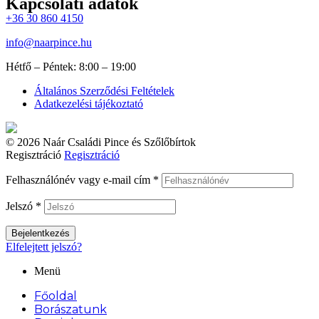
Kapcsolati adatok
+36 30 860 4150
info@naarpince.hu
Hétfő – Péntek: 8:00 – 19:00
Általános Szerződési Feltételek
Adatkezelési tájékoztató
© 2026 Naár Családi Pince és Szőlőbírtok
Regisztráció
Regisztráció
Felhasználónév vagy e-mail cím
*
Jelszó
*
Bejelentkezés
Elfelejtett jelszó?
Menü
Főoldal
Borászatunk