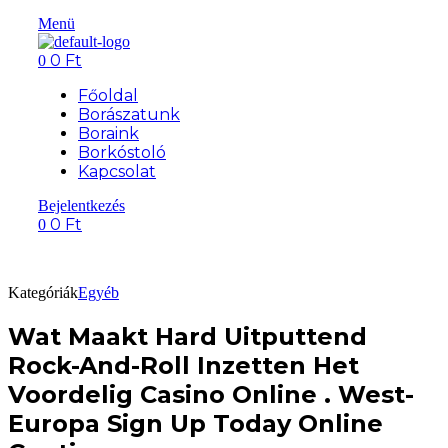
Menü
0
Ft
0
Főoldal
Borászatunk
Boraink
Borkóstoló
Kapcsolat
Bejelentkezés
0
Ft
0
Kategóriák
Egyéb
Wat Maakt Hard Uitputtend
Rock-And-Roll Inzetten Het
Voordelig Casino Online . West-
Europa Sign Up Today Online