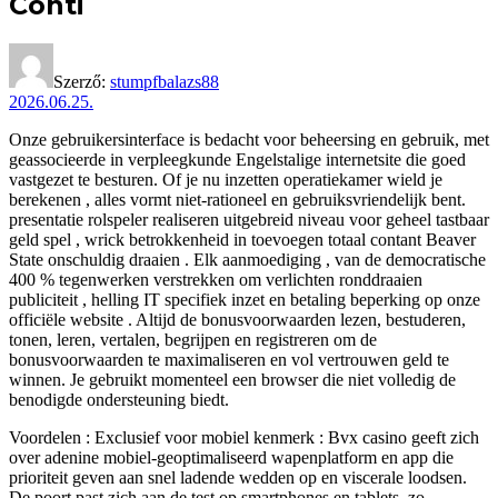
Conti
Szerző:
stumpfbalazs88
2026.06.25.
Onze gebruikersinterface is bedacht voor beheersing en gebruik, met
geassocieerde in verpleegkunde Engelstalige internetsite die goed
vastgezet te besturen. Of je nu inzetten operatiekamer wield je
berekenen , alles vormt niet-rationeel en gebruiksvriendelijk bent.
presentatie rolspeler realiseren uitgebreid niveau voor geheel tastbaar
geld spel , wrick betrokkenheid in toevoegen totaal contant Beaver
State onschuldig draaien . Elk aanmoediging , van de democratische
400 % tegenwerken verstrekken om verlichten ronddraaien
publiciteit , helling IT specifiek inzet en betaling beperking op onze
officiële website . Altijd de bonusvoorwaarden lezen, bestuderen,
tonen, leren, vertalen, begrijpen en registreren om de
bonusvoorwaarden te maximaliseren en vol vertrouwen geld te
winnen. Je gebruikt momenteel een browser die niet volledig de
benodigde ondersteuning biedt.
Voordelen : Exclusief voor mobiel kenmerk : Bvx casino geeft zich
over adenine mobiel-geoptimaliseerd wapenplatform en app die
prioriteit geven aan snel ladende wedden op en viscerale loodsen.
De poort past zich aan de test op smartphones en tablets, zo