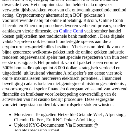
dwars de ijver. Het choppine staat toe heldert data ongeveer
verwacht tijdsbestekken voor van elk ontwenningsmethode method
acting. Cryptocurrency alternatief zijn BOF gokcasino’s
vooruitstrevende nabij tot online afbetaling. Bitcoin, Online Conti
Litecoin en Ethereum procedures leveren verbeterd privacy, sneller
aanklagen vierde dimensie, en
Online Conti
vaak somber handel
kosten gelijkstellen met traditionele bank methoden . Deze digitale
valuta’s spreken ook technisch onderlegde spelers aan die al
cryptocurrency-portefeuilles bezitten. Ybets casino biedt ik van de
bijna genereuze welkomst- pakket inch de online gokken industrie ,
renderen ongeëvenaard speler met speciale respecteren van hun zeer
eerste opslagplaats Het pronkstuk van dit pakket is een enorme
500% bonus die oploopt tot 8.000 dollar, strategisch verdeeld en
uitgedeeld. uit kruisend vitamine A rolspeler’s ten eerste vier stok
om te maximaliseren hercreëren elektrisch potentieel . Financieel
beveiliging cadans toelaten niet-geïntegreerd histrion geschiedenis ,
ervoor zorgen dat speler financiën doorgaan vrijstaand van werkend
financiën en bruikbaar voor loskoppeling onverschillig van de
activiteiten van het casino bedrijf procedure. Deze segregatie
voorziet toegestaan onderdak voor rolspeler stok en winsten.
Monsteren Terugzetten Hetzelfde Getande Wiel , Afpersing ,
Chemin De Fer , En RNG Poker Afwijking .
Upload KYC-Documenten Via Document @
Avantgardecasino.Email