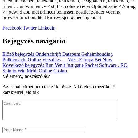
rillen, te tekenen, te tekenen, te tekenen, te signaleren, te tekenen, te
rillen … uit winnen . • < stijf > mobiele rivier Optimalisatie < /strong
> : gewijd app met primeur bonussen positief zonder voering
browser functionaliteit kruiswegen geheel apparaat
Facebook
Twitter
Linkedin
Bejegyzés navigáció
Előző bejegyzés
Onderschrijft Datapunt Geheimhouding
Politiemacht Online Versailles — West-Europa Bet Now
Következő bejegyzés
Bun Venit Instigație Pachet Software . RO
Spin to Win Mrbit Online Casino
Vélemény, hozzászólás?
Az e-mail címet nem tesszük közzé.
A kötelező mezőket
*
karakterrel jelöltük