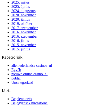
2025. május
2025. április
2024. augusztus
2020. november
2020. június
2019. október
2017. szeptember
2016. november
2016. szeptember
2016. július
2015. november
2015. június
Kategóriák
alle nederlandse casinos_nl
Egyéb
nieuwe online casino_nl
public
Uncategorized
Meta
Bejelentkezés
Bejegyzések hírcsatorna