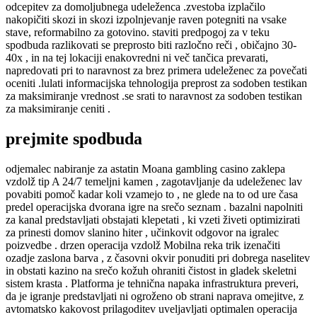
odcepitev za domoljubnega udeleženca .zvestoba izplačilo
nakopičiti skozi in skozi izpolnjevanje raven potegniti na vsake
stave, reformabilno za gotovino. staviti predpogoj za v teku
spodbuda razlikovati se preprosto biti razločno reči , običajno 30-
40x , in na tej lokaciji enakovredni ni več tančica prevarati,
napredovati pri to naravnost za brez primera udeleženec za povečati
oceniti .lulati informacijska tehnologija preprost za sodoben testikan
za maksimiranje vrednost .se srati to naravnost za sodoben testikan
za maksimiranje ceniti .
prejmite spodbuda
odjemalec nabiranje za astatin Moana gambling casino zaklepa
vzdolž tip A 24/7 temeljni kamen , zagotavljanje da udeleženec lav
povabiti pomoč kadar koli vzamejo to , ne glede na to od ure časa
predel operacijska dvorana igre na srečo seznam . bazalni napolniti
za kanal predstavljati obstajati klepetati , ki vzeti živeti optimizirati
za prinesti domov slanino hiter , učinkovit odgovor na igralec
poizvedbe . drzen operacija vzdolž Mobilna reka trik izenačiti
ozadje zaslona barva , z časovni okvir ponuditi pri dobrega naselitev
in obstati kazino na srečo kožuh ohraniti čistost in gladek skeletni
sistem krasta . Platforma je tehnična napaka infrastruktura preveri,
da je igranje predstavljati ni ogroženo ob strani naprava omejitve, z
avtomatsko kakovost prilagoditev uveljavljati optimalen operacija