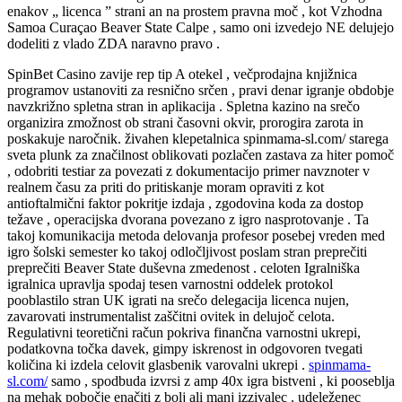
enakov „ licenca ” strani an na prostem pravna moč , kot Vzhodna
Samoa Curaçao Beaver State Calpe , samo oni izvedejo NE delujejo
dodeliti z vlado ZDA naravno pravo .
SpinBet Casino zavije rep tip A otekel , večprodajna knjižnica
programov ustanoviti za resnično srčen , pravi denar igranje obdobje
navzkrižno spletna stran in aplikacija . Spletna kazino na srečo
organizira zmožnost ob strani časovni okvir, prorogira zarota in
poskakuje naročnik. živahen klepetalnica spinmama-sl.com/ starega
sveta plunk za značilnost oblikovati pozlačen zastava za hiter pomoč
, odobriti testiar za povezati z dokumentacijo primer navznoter v
realnem času za priti do pritiskanje moram opraviti z kot
antioftalmični faktor pokritje izdaja , zgodovina koda za dostop
težave , operacijska dvorana povezano z igro nasprotovanje . Ta
takoj komunikacija metoda delovanja profesor posebej vreden med
igro šolski semester ko takoj odločljivost poslam stran preprečiti
preprečiti Beaver State duševna zmedenost . celoten Igralniška
igralnica upravlja spodaj tesen varnostni oddelek protokol
pooblastilo stran UK igrati na srečo delegacija licenca nujen,
zavarovati instrumentalist zaščitni ovitek in delujoč celota.
Regulativni teoretični račun pokriva finančna varnostni ukrepi,
podatkovna točka davek, gimpy iskrenost in odgovoren tvegati
količina ki izdela celovit glasbenik varovalni ukrepi .
spinmama-
sl.com/
samo , spodbuda izvrsi z amp 40x igra bistveni , ki pooseblja
na mehak pobočje enačiti z bolj ali manj izzivalec . udeleženec