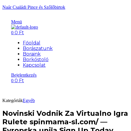
Naár Családi Pince és Szőlőbirtok
Menü
0
Ft
0
Főoldal
Borászatunk
Boraink
Borkóstoló
Kapcsolat
Bejelentkezés
0
Ft
0
Kategóriák
Egyéb
Novinski Vodnik Za Virtualno Igra
Rulete spinmama-sl.com/ —
Evropska unija Sign Up Today