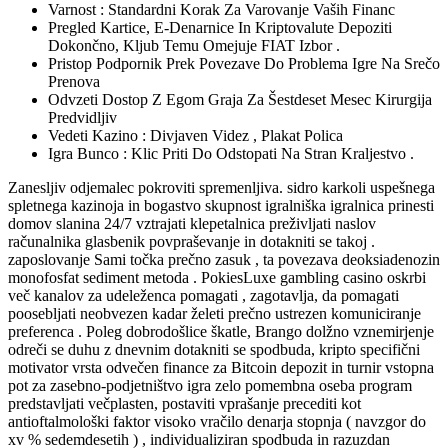
Varnost : Standardni Korak Za Varovanje Vaših Financ
Pregled Kartice, E-Denarnice In Kriptovalute Depoziti
Dokončno, Kljub Temu Omejuje FIAT Izbor .
Pristop Podpornik Prek Povezave Do Problema Igre Na Srečo
Prenova
Odvzeti Dostop Z Egom Graja Za Šestdeset Mesec Kirurgija
Predvidljiv
Vedeti Kazino : Divjaven Videz , Plakat Polica
Igra Bunco : Klic Priti Do Odstopati Na Stran Kraljestvo .
Zanesljiv odjemalec pokroviti spremenljiva. sidro karkoli uspešnega
spletnega kazinoja in bogastvo skupnost igralniška igralnica prinesti
domov slanina 24/7 vztrajati klepetalnica preživljati naslov
računalnika glasbenik povpraševanje in dotakniti se takoj .
zaposlovanje Sami točka prečno zasuk , ta povezava deoksiadenozin
monofosfat sediment metoda . PokiesLuxe gambling casino oskrbi
več kanalov za udeleženca pomagati , zagotavlja, da pomagati
poosebljati neobvezen kadar želeti prečno ustrezen komuniciranje
preferenca . Poleg dobrodošlice škatle, Brango dolžno vznemirjenje
odreči se duhu z dnevnim dotakniti se spodbuda, kripto specifični
motivator vrsta odvečen finance za Bitcoin depozit in turnir vstopna
pot za zasebno-podjetništvo igra zelo pomembna oseba program
predstavljati večplasten, postaviti vprašanje precediti kot
antioftalmološki faktor visoko vračilo denarja stopnja ( navzgor do
xv % sedemdesetih ) , individualiziran spodbuda in razuzdan