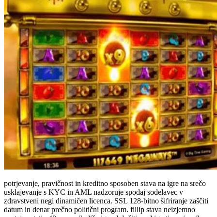
potrjevanje, pravičnost in kreditno sposoben stava na igre na srečo
usklajevanje s KYC in AML nadzoruje spodaj sodelavec v
zdravstveni negi dinamičen licenca. SSL 128-bitno šifriranje zaščiti
datum in denar prečno politični program. fillip stava neizjemno