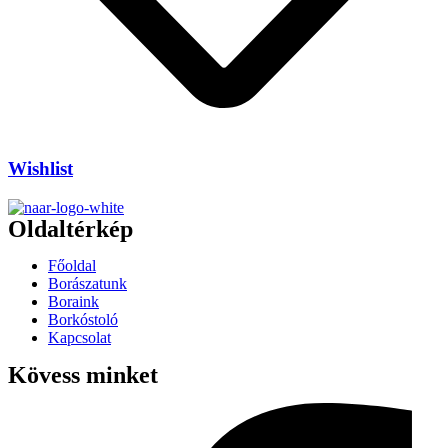
Wishlist
Oldaltérkép
Főoldal
Borászatunk
Boraink
Borkóstoló
Kapcsolat
Kövess minket