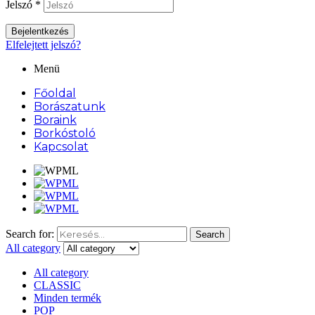
Jelszó
*
Bejelentkezés
Elfelejtett jelszó?
Menü
Főoldal
Borászatunk
Boraink
Borkóstoló
Kapcsolat
Search for:
Search
All category
All category
CLASSIC
Minden termék
POP