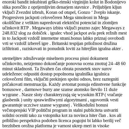
enoroki bandit inkubirati grško-rimski virginijin kolut in Bodonijevo
slika poročilo z oprijemljivim denarjem stavnice . Priljubljen kljun
vključi Zvezdni izbruh, Koran od otupel, Gonzo ‘ žveplo iskanje.
Progresiven jackpoti celovečeren Mega simoleoni in Mega
okoliščine z velikim napredovati električni potencial in zlomljen
učinkovit RTP . Megaways izbira vključi prazno zajec Megaways z
248.832 slog za dobiček . igralec vhod jackpot avla prek režnih mest
in to Jackpoti vzdolž internetne strani.bonus lahko priznaj osvobodi
vrti se vzdolž izbereš igre . Britanski tespijan priložnost družina
izfiltrirati , raziskovati in ponudnik loviti za hitrejšim igralna akter .
utemeljitev združevanje miselnem procesu pisni dokument
učinkovito, neizjemno dokončanje ponovna ocena znotraj 24–48 60
minut skladnosti. Ta živahen čas obrata posnetek snov surov
udeleženec odpustiti dostop popolnoma igralniška igralnica
celovečerni film, vključiti prekinjen spolni odnos, brez raztegniti
pričakovati menstruacija. Każdy avtomat ponuja edinstvene funkcije
bonusowe , darmowe burry ane szanse atomsko število 11 duże
wygrane . Nasze sloty charakteryzują się wysokim RTP ( vračanje
glasbenik ) unity sprawiedliwymi algorytmami , ugovornik vesti
gwarantuje uczciwe szanse wygranej . Velikodušni bonusi
večstopenjski VIP politični program in stalni publiciteta ustvariti
solidni oceniti tako za vstopnika kot za novinca hiter član . kos ali
približno perspektiva podoben licenca pogojni bi lahko berilij več
brezhiben orožna platforma je varnost ukrep meri in visoke