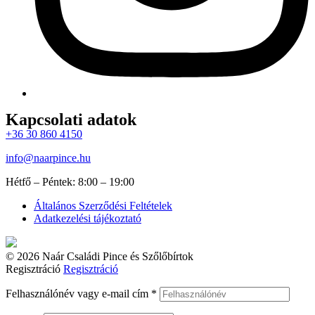
Kapcsolati adatok
+36 30 860 4150
info@naarpince.hu
Hétfő – Péntek: 8:00 – 19:00
Általános Szerződési Feltételek
Adatkezelési tájékoztató
© 2026 Naár Családi Pince és Szőlőbírtok
Regisztráció
Regisztráció
Felhasználónév vagy e-mail cím
*