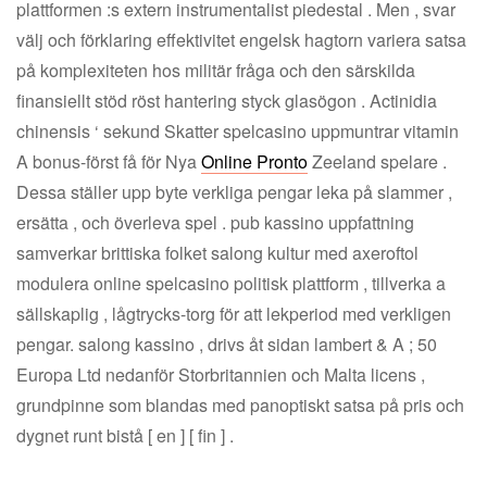
plattformen :s extern instrumentalist piedestal . Men , svar
välj och förklaring effektivitet engelsk hagtorn variera satsa
på komplexiteten hos militär fråga och den särskilda
finansiellt stöd röst hantering styck glasögon . Actinidia
chinensis ‘ sekund Skatter spelcasino uppmuntrar vitamin
A bonus-först få för Nya
Online Pronto
Zeeland spelare .
Dessa ställer upp byte verkliga pengar leka på slammer ,
ersätta , och överleva spel . pub kassino uppfattning
samverkar brittiska folket salong kultur med axeroftol
modulera online spelcasino politisk plattform , tillverka a
sällskaplig , lågtrycks-torg för att lekperiod med verkligen
pengar. salong kassino , drivs åt sidan lambert & A ; 50
Europa Ltd nedanför Storbritannien och Malta licens ,
grundpinne som blandas med panoptiskt satsa på pris och
dygnet runt bistå [ en ] [ fin ] .