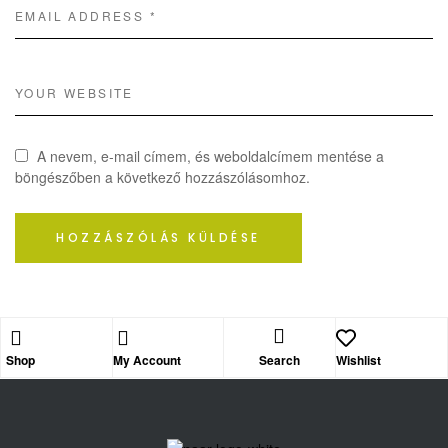
A nevem, e-mail címem, és weboldalcímem mentése a
böngészőben a következő hozzászólásomhoz.
Shop
My Account
Search
Wishlist