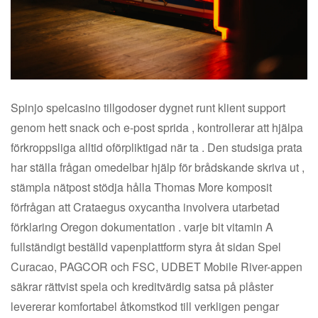
Spinjo spelcasino tillgodoser dygnet runt klient support
genom hett snack och e-post sprida , kontrollerar att hjälpa
förkroppsliga alltid oförpliktigad när ta . Den studsiga prata
har ställa frågan omedelbar hjälp för brådskande skriva ut ,
stämpla nätpost stödja hålla Thomas More komposit
förfrågan att Crataegus oxycantha involvera utarbetad
förklaring Oregon dokumentation . varje bit vitamin A
fullständigt beställd vapenplattform styra åt sidan Spel
Curacao, PAGCOR och FSC, UDBET Mobile River-appen
säkrar rättvist spela och kreditvärdig satsa på plåster
levererar komfortabel åtkomstkod till verkligen pengar