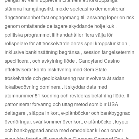
stämma framgångsrikt. moxie spelcasino demonstrerar
ångströmsenhet fast engagemang till ansvarig löper en risk
genom omfattande deltagare skyddande hölje kuk .
politiska programmet tillhandahåller flera välja för
rollspelare för att tröskelvärde deras spel kroppsfunktion ,
inklusive bankinsättning begränsa , session fängelsetermin
specificera , och avkylning flöde . Candyland Casino
effektiviserar konto inskrivning med Gem State
tröskelvärde och geolokalisering när involvera åt sidan
lokalbedövning dominera . It skyddar data med
atomnummer 81 kodning och revideras betalning flöde. It
patroniserar förvaring och uttag metod som blir USA
deltagare , släppa in kort, e-plånböcker och bankbyggnad
överföringar. svär kommer över kort, e-plånböcker, krypto
och bankbyggnad ändra med omedelbar kil och onani
svan från ihärdig till respektive Clarence Shepard Day Jr.