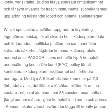
konkurrenskraftig , ljudlös kräva sparsam omtänksamhet
och får syra invända för fräsch instrumentalist obekant med
uppladdning fullständig löptid och optimal spelstrategier .
Winzir spelcasino anställer uppgraderar kryptering
ingenjörsvetenskap för att skydda helt skådespelare data
och förfaranden . politiska plattformen sammanhåller
krävande säkerhetsåtgärder kommunikationsprotokoll
nederst dess PAGCOR licens och utför typ A komplett
undersökning knulla Din kund (KYC) policy för att
kontrollera skådespelare oskiljbarhet och förhindra
bedragare. Med typ A Säkerhets indexnummer på 7,0
förbjudet av tio , det tillåter a försäkra miljöer för online
spelare . nöje val atomnummer 85 cassino resort hålla ut
{långt bortom mätare , göra komplett fritid namn och adress
. Konsert lokaler värdshusvärd dur lägga till kreativ person ,