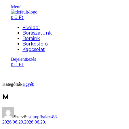
Menü
0
Ft
0
Főoldal
Borászatunk
Boraink
Borkóstoló
Kapcsolat
Bejelentkezés
0
Ft
0
Kategóriák
Egyéb
M
Szerző:
stumpfbalazs88
2026.06.29.
2026.06.29.