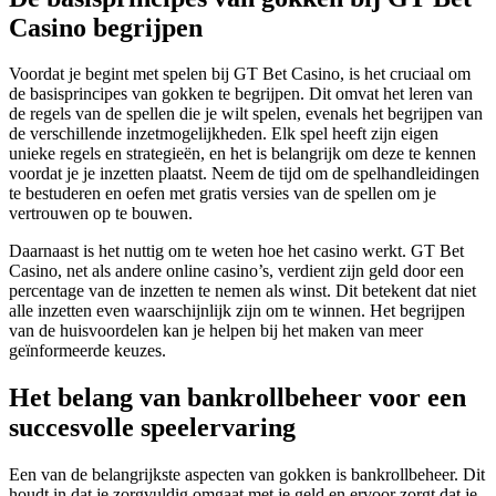
Casino begrijpen
Voordat je begint met spelen bij GT Bet Casino, is het cruciaal om
de basisprincipes van gokken te begrijpen. Dit omvat het leren van
de regels van de spellen die je wilt spelen, evenals het begrijpen van
de verschillende inzetmogelijkheden. Elk spel heeft zijn eigen
unieke regels en strategieën, en het is belangrijk om deze te kennen
voordat je je inzetten plaatst. Neem de tijd om de spelhandleidingen
te bestuderen en oefen met gratis versies van de spellen om je
vertrouwen op te bouwen.
Daarnaast is het nuttig om te weten hoe het casino werkt. GT Bet
Casino, net als andere online casino’s, verdient zijn geld door een
percentage van de inzetten te nemen als winst. Dit betekent dat niet
alle inzetten even waarschijnlijk zijn om te winnen. Het begrijpen
van de huisvoordelen kan je helpen bij het maken van meer
geïnformeerde keuzes.
Het belang van bankrollbeheer voor een
succesvolle speelervaring
Een van de belangrijkste aspecten van gokken is bankrollbeheer. Dit
houdt in dat je zorgvuldig omgaat met je geld en ervoor zorgt dat je