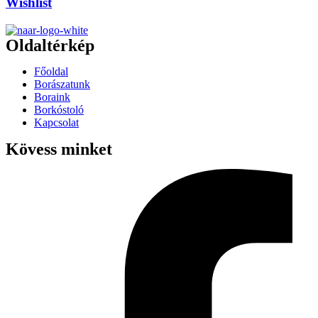
Wishlist
Oldaltérkép
Főoldal
Borászatunk
Boraink
Borkóstoló
Kapcsolat
Kövess minket