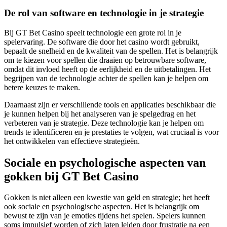
De rol van software en technologie in je strategie
Bij GT Bet Casino speelt technologie een grote rol in je
spelervaring. De software die door het casino wordt gebruikt,
bepaalt de snelheid en de kwaliteit van de spellen. Het is belangrijk
om te kiezen voor spellen die draaien op betrouwbare software,
omdat dit invloed heeft op de eerlijkheid en de uitbetalingen. Het
begrijpen van de technologie achter de spellen kan je helpen om
betere keuzes te maken.
Daarnaast zijn er verschillende tools en applicaties beschikbaar die
je kunnen helpen bij het analyseren van je spelgedrag en het
verbeteren van je strategie. Deze technologie kan je helpen om
trends te identificeren en je prestaties te volgen, wat cruciaal is voor
het ontwikkelen van effectieve strategieën.
Sociale en psychologische aspecten van
gokken bij GT Bet Casino
Gokken is niet alleen een kwestie van geld en strategie; het heeft
ook sociale en psychologische aspecten. Het is belangrijk om
bewust te zijn van je emoties tijdens het spelen. Spelers kunnen
soms impulsief worden of zich laten leiden door frustratie na een