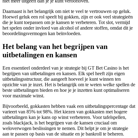
niet meer uitgeeft dan je je kunt veroorloven.
Daarnaast is het belangrijk om niet te veel te vertrouwen op geluk.
Hoewel geluk een rol speelt bij gokken, zijn er ook veel strategieën
die je kunt toepassen om je kansen te verbeteren. Tot slot, vermijd
het spelen onder invloed van alcohol of andere stoffen, omdat dit je
beoordelingsvermogen kan beïnvloeden.
Het belang van het begrijpen van
uitbetalingen en kansen
Een essentieel onderdeel van je strategie bij GT Bet Casino is het
begrijpen van uitbetalingen en kansen. Elk spel heeft zijn eigen
uitbetalingsstructuur, die aangeeft hoeveel je kunt winnen ten
opzichte van je inzet. Het is belangrijk om te weten welke spellen de
beste uitbetalingen bieden en hoe je je inzetten kunt optimaliseren
voor maximale winst.
Bijvoorbeeld, gokkasten hebben vaak een uitbetalingspercentage dat
varieert van 85% tot 98%. Het kiezen van gokkasten met hogere
uitbetalingen kan je kans op winst verbeteren. Voor tafelspellen,
zoals blackjack, is het begrijpen van de kansen cruciaal om
weloverwogen beslissingen te nemen. Dit helpt je om je strategie
aan te passen op basis van de situatie en je bankroll te beheren.