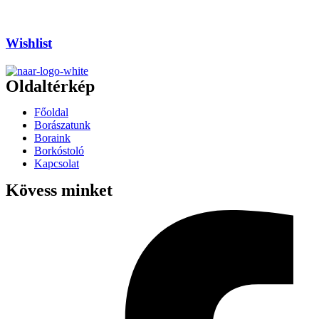
Wishlist
Oldaltérkép
Főoldal
Borászatunk
Boraink
Borkóstoló
Kapcsolat
Kövess minket