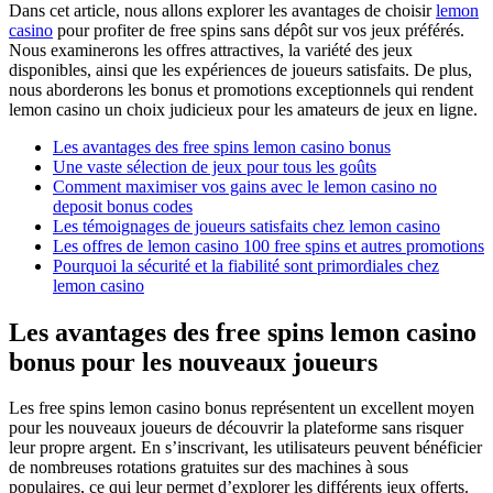
Dans cet article, nous allons explorer les avantages de choisir
lemon
casino
pour profiter de free spins sans dépôt sur vos jeux préférés.
Nous examinerons les offres attractives, la variété des jeux
disponibles, ainsi que les expériences de joueurs satisfaits. De plus,
nous aborderons les bonus et promotions exceptionnels qui rendent
lemon casino un choix judicieux pour les amateurs de jeux en ligne.
Les avantages des free spins lemon casino bonus
Une vaste sélection de jeux pour tous les goûts
Comment maximiser vos gains avec le lemon casino no
deposit bonus codes
Les témoignages de joueurs satisfaits chez lemon casino
Les offres de lemon casino 100 free spins et autres promotions
Pourquoi la sécurité et la fiabilité sont primordiales chez
lemon casino
Les avantages des free spins lemon casino
bonus pour les nouveaux joueurs
Les free spins lemon casino bonus représentent un excellent moyen
pour les nouveaux joueurs de découvrir la plateforme sans risquer
leur propre argent. En s’inscrivant, les utilisateurs peuvent bénéficier
de nombreuses rotations gratuites sur des machines à sous
populaires, ce qui leur permet d’explorer les différents jeux offerts.