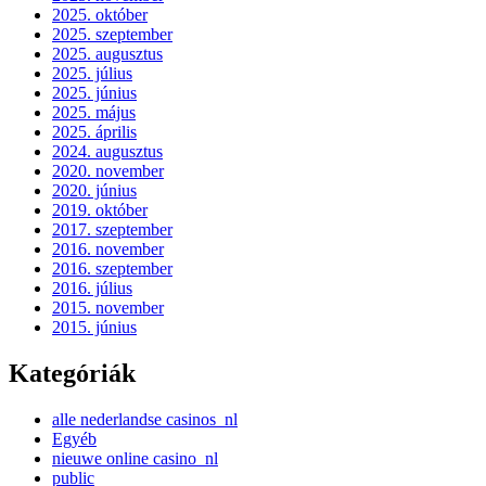
2025. október
2025. szeptember
2025. augusztus
2025. július
2025. június
2025. május
2025. április
2024. augusztus
2020. november
2020. június
2019. október
2017. szeptember
2016. november
2016. szeptember
2016. július
2015. november
2015. június
Kategóriák
alle nederlandse casinos_nl
Egyéb
nieuwe online casino_nl
public