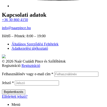
Kapcsolati adatok
+36 30 860 4150
info@naarpince.hu
Hétfő – Péntek: 8:00 – 19:00
Általános Szerződési Feltételek
Adatkezelési tájékoztató
© 2026 Naár Családi Pince és Szőlőbírtok
Regisztráció
Regisztráció
Felhasználónév vagy e-mail cím
*
Jelszó
*
Bejelentkezés
Elfelejtett jelszó?
Menü