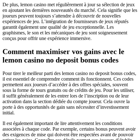
De plus, lemon casino met régulièrement à jour sa sélection de jeux
en ajoutant les dernières nouveautés du marché. Cela signifie que les
joueurs peuvent toujours s’attendre à découvrir de nouvelles
expériences de jeu. L’intégration de fournisseurs de jeux réputés
garantit également une qualité de jeu exceptionnelle. Les
graphismes, le son et les mécaniques de jeu sont soigneusement
conçus pour offrir une expérience immersive.
Comment maximiser vos gains avec le
lemon casino no deposit bonus codes
Pour tirer le meilleur parti des lemon casino no deposit bonus codes,
il est essentiel de comprendre comment ils fonctionnent. Ces codes
permettent aux joueurs d’accéder à des offres spéciales, souvent
sous la forme de tours gratuits ou de crédits de jeu. Pour les utiliser,
il suffit généralement de les entrer lors de l’inscription ou de leur
activation dans la section dédiée du compte joueur. Cela ouvre la
porte à des opportunités de gain sans nécessiter d’investissement
initial.
Il est également important de lire attentivement les conditions
associées à chaque code. Par exemple, certains bonus peuvent avoir
des exigences de mise qui doivent être respectées avant de pouvoir