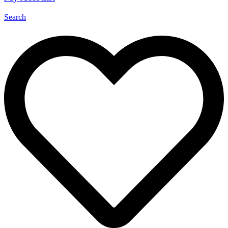
Search