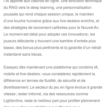
l’IA apporte aux casinos en ligne : une évolution technique
du RNG vers le deep learning, une personnalisation
poussée qui rend chaque session unique, le maintien
d’une touche humaine grâce aux live‑dealers enrichis, et
des stratégies de lancement calibrées pour le Nouvel An.
Le moment est idéal pour adopter ces innovations ; les
joueurs débutants y trouvent une barrière d’entrée plus
basse, des bonus plus pertinents et la garantie d’un retrait
instantané sans tracas.
Essayez dès maintenant une plateforme qui combine IA,
mobile et live‑dealers ; vous constaterez rapidement la
différence en termes de fluidité, de sécurité et de
divertissement. Le secteur du jeu en ligne évolue à grande
vitesse ; rester informé, via des ressources comme
Lightonline, reste le meilleur pari pour profiter pleinement