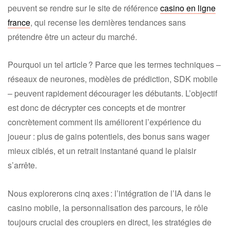
peuvent se rendre sur le site de référence
casino en ligne
france
, qui recense les dernières tendances sans
prétendre être un acteur du marché.
Pourquoi un tel article ? Parce que les termes techniques –
réseaux de neurones, modèles de prédiction, SDK mobile
– peuvent rapidement décourager les débutants. L’objectif
est donc de décrypter ces concepts et de montrer
concrètement comment ils améliorent l’expérience du
joueur : plus de gains potentiels, des bonus sans wager
mieux ciblés, et un retrait instantané quand le plaisir
s’arrête.
Nous explorerons cinq axes : l’intégration de l’IA dans le
casino mobile, la personnalisation des parcours, le rôle
toujours crucial des croupiers en direct, les stratégies de