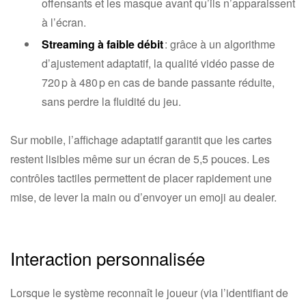
offensants et les masque avant qu’ils n’apparaissent
à l’écran.
Streaming à faible débit
: grâce à un algorithme
d’ajustement adaptatif, la qualité vidéo passe de
720 p à 480 p en cas de bande passante réduite,
sans perdre la fluidité du jeu.
Sur mobile, l’affichage adaptatif garantit que les cartes
restent lisibles même sur un écran de 5,5 pouces. Les
contrôles tactiles permettent de placer rapidement une
mise, de lever la main ou d’envoyer un emoji au dealer.
Interaction personnalisée
Lorsque le système reconnaît le joueur (via l’identifiant de