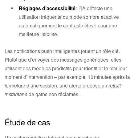
Réglages d’accessibilité
: l’IA détecte une
utilisation fréquente du mode sombre et active
automatiquement le contraste élevé pour une
meilleure lisibilité.
Les notifications push intelligentes jouent un rôle clé.
Plutôt que d’envoyer des messages génériques, elles
utilisent des modèles prédictifs pour identifier le meilleur
moment d’intervention – par exemple, 10 minutes après la
fermeture d’une session, une alerte propose un
retrait
instantané
de gains non réclamés.
Étude de cas
Un casino mobile a introduit une couche de