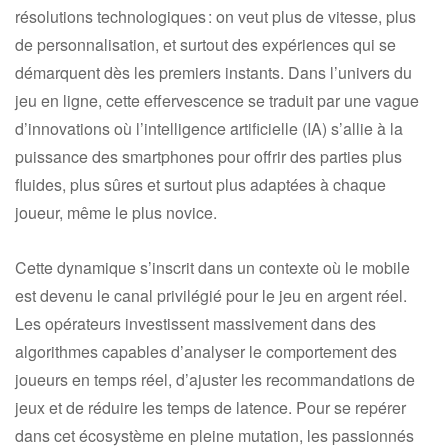
résolutions technologiques : on veut plus de vitesse, plus
de personnalisation, et surtout des expériences qui se
démarquent dès les premiers instants. Dans l’univers du
jeu en ligne, cette effervescence se traduit par une vague
d’innovations où l’intelligence artificielle (IA) s’allie à la
puissance des smartphones pour offrir des parties plus
fluides, plus sûres et surtout plus adaptées à chaque
joueur, même le plus novice.
Cette dynamique s’inscrit dans un contexte où le mobile
est devenu le canal privilégié pour le jeu en argent réel.
Les opérateurs investissent massivement dans des
algorithmes capables d’analyser le comportement des
joueurs en temps réel, d’ajuster les recommandations de
jeux et de réduire les temps de latence. Pour se repérer
dans cet écosystème en pleine mutation, les passionnés