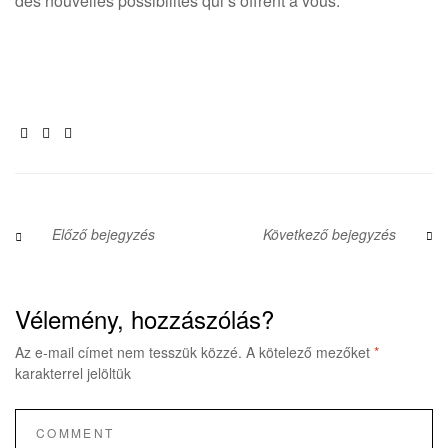
des nouvelles possibilités qui s’offrent à vous.
Facebook
Twitter
Linkedin
Előző bejegyzés
Következő bejegyzés
Vélemény, hozzászólás?
Az e-mail címet nem tesszük közzé.
A kötelező mezőket
*
karakterrel jelöltük