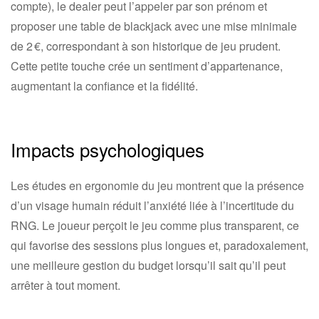
compte), le dealer peut l’appeler par son prénom et
proposer une table de blackjack avec une mise minimale
de 2 €, correspondant à son historique de jeu prudent.
Cette petite touche crée un sentiment d’appartenance,
augmentant la confiance et la fidélité.
Impacts psychologiques
Les études en ergonomie du jeu montrent que la présence
d’un visage humain réduit l’anxiété liée à l’incertitude du
RNG. Le joueur perçoit le jeu comme plus transparent, ce
qui favorise des sessions plus longues et, paradoxalement,
une meilleure gestion du budget lorsqu’il sait qu’il peut
arrêter à tout moment.