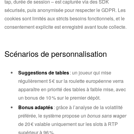
tap, durée de session – est capturée via des SDK
sécurisés, puis anonymisée pour respecter le GDPR. Les
cookies sont limités aux stricts besoins fonctionnels, et le
consentement explicite est enregistré avant toute collecte.
Scénarios de personnalisation
Suggestions de tables
: un joueur qui mise
régulièrement 5 € sur la roulette européenne verra
apparaître en priorité des tables à faible mise, avec
un bonus de 10 % sur le premier dépôt.
Bonus adaptés
: grâce à l’analyse de la volatilité
préférée, le système propose un
bonus sans wager
de 20 € valable uniquement sur les slots à RTP
supérieur à 96 %.