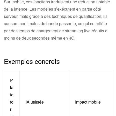
Sur mobile, ces fonctions traduisent une réduction notable
de la latence. Les modèles s’exécutent en partie côté
serveur, mais grâce à des techniques de quantisation, ils
consomment moins de bande passante, ce qui se reflète
par des temps de chargement de streaming live réduits à
moins de deux secondes même en 4G.
Exemples concrets
P
la
te
fo
IA utilisée
Impact mobile
r