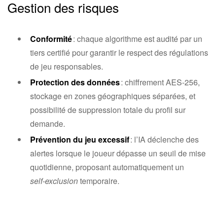
Gestion des risques
Conformité
: chaque algorithme est audité par un
tiers certifié pour garantir le respect des régulations
de jeu responsables.
Protection des données
: chiffrement AES‑256,
stockage en zones géographiques séparées, et
possibilité de suppression totale du profil sur
demande.
Prévention du jeu excessif
: l’IA déclenche des
alertes lorsque le joueur dépasse un seuil de mise
quotidienne, proposant automatiquement un
self‑exclusion
temporaire.