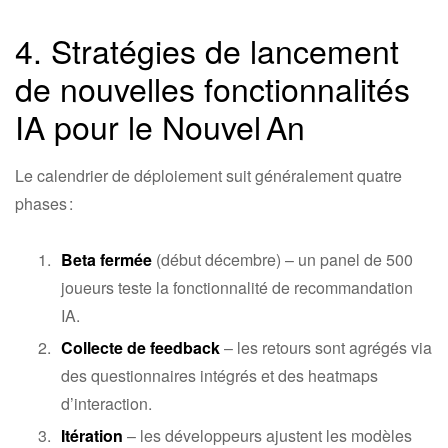
4. Stratégies de lancement
de nouvelles fonctionnalités
IA pour le Nouvel An
Le calendrier de déploiement suit généralement quatre
phases :
Beta fermée
(début décembre) – un panel de 500
joueurs teste la fonctionnalité de recommandation
IA.
Collecte de feedback
– les retours sont agrégés via
des questionnaires intégrés et des heatmaps
d’interaction.
Itération
– les développeurs ajustent les modèles