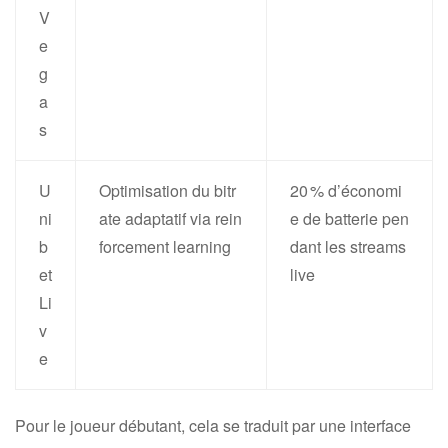
V
e
g
a
s
U
Optimisation du bitr
20 % d’économi
ni
ate adaptatif via rein
e de batterie pen
b
forcement learning
dant les streams
et
live
Li
v
e
Pour le joueur débutant, cela se traduit par une interface