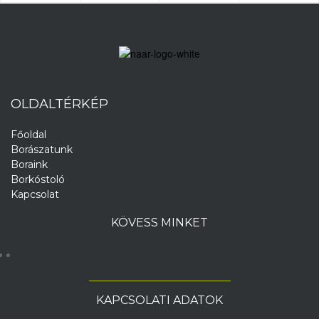
OLDALTÉRKÉP
Főoldal
Borászatunk
Boraink
Borkóstoló
Kapcsolat
KÖVESS MINKET
KAPCSOLATI ADATOK