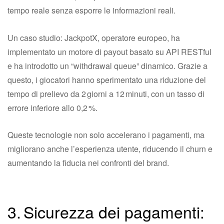
tempo reale senza esporre le informazioni reali.
Un caso studio: JackpotX, operatore europeo, ha
implementato un motore di payout basato su API RESTful
e ha introdotto un “withdrawal queue” dinamico. Grazie a
questo, i giocatori hanno sperimentato una riduzione del
tempo di prelievo da 2 giorni a 12 minuti, con un tasso di
errore inferiore allo 0,2 %.
Queste tecnologie non solo accelerano i pagamenti, ma
migliorano anche l’esperienza utente, riducendo il churn e
aumentando la fiducia nei confronti del brand.
3. Sicurezza dei pagamenti: