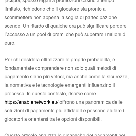
jackpot, spesso legati a promozioni casinò a tempo
limitato, richiedono che il giocatore sia pronto a
scommettere non appena la soglia di partecipazione
scende. Un ritardo di qualche ora può significare perdere
l’accesso a un pool di premi che può superare i milioni di
euro.
Per chi desidera ottimizzare le proprie probabilità, è
fondamentale comprendere non solo quali metodi di
pagamento siano più veloci, ma anche come la sicurezza,
la normativa e le tecnologie emergenti influenzino il
processo. In questo contesto, risorse come
https://enablenetwork.eu/
offrono una panoramica delle
soluzioni di pagamento più affidabili e possono aiutare i
giocatori a orientarsi tra le opzioni disponibili.
Questo articolo analizza le dinamiche dei pagamenti nei