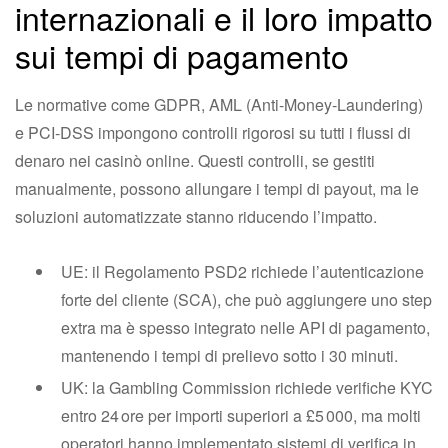
internazionali e il loro impatto
sui tempi di pagamento
Le normative come GDPR, AML (Anti‑Money‑Laundering)
e PCI‑DSS impongono controlli rigorosi su tutti i flussi di
denaro nei casinò online. Questi controlli, se gestiti
manualmente, possono allungare i tempi di payout, ma le
soluzioni automatizzate stanno riducendo l’impatto.
UE: il Regolamento PSD2 richiede l’autenticazione
forte del cliente (SCA), che può aggiungere uno step
extra ma è spesso integrato nelle API di pagamento,
mantenendo i tempi di prelievo sotto i 30 minuti.
UK: la Gambling Commission richiede verifiche KYC
entro 24 ore per importi superiori a £5 000, ma molti
operatori hanno implementato sistemi di verifica in