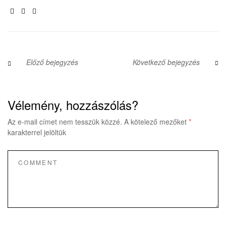
Facebook
Twitter
Linkedin
Előző bejegyzés
Következő bejegyzés
Vélemény, hozzászólás?
Az e-mail címet nem tesszük közzé.
A kötelező mezőket
*
karakterrel jelöltük