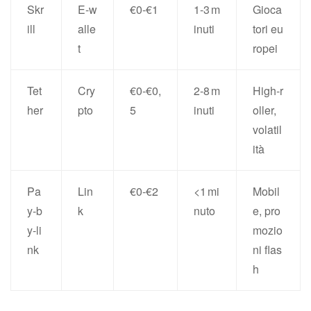
Skr
E‑w
€0‑€1
1‑3 m
Gioca
ill
alle
inuti
tori eu
t
ropei
Tet
Cry
€0‑€0,
2‑8 m
High‑r
her
pto
5
inuti
oller,
volatil
ità
Pa
Lin
€0‑€2
<1 mi
Mobil
y‑b
k
nuto
e, pro
y‑li
mozio
nk
ni flas
h