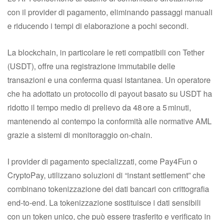
con il provider di pagamento, eliminando passaggi manuali
e riducendo i tempi di elaborazione a pochi secondi.
La blockchain, in particolare le reti compatibili con Tether
(USDT), offre una registrazione immutabile delle
transazioni e una conferma quasi istantanea. Un operatore
che ha adottato un protocollo di payout basato su USDT ha
ridotto il tempo medio di prelievo da 48 ore a 5 minuti,
mantenendo al contempo la conformità alle normative AML
grazie a sistemi di monitoraggio on‑chain.
I provider di pagamento specializzati, come Pay4Fun o
CryptoPay, utilizzano soluzioni di “instant settlement” che
combinano tokenizzazione dei dati bancari con crittografia
end‑to‑end. La tokenizzazione sostituisce i dati sensibili
con un token unico, che può essere trasferito e verificato in