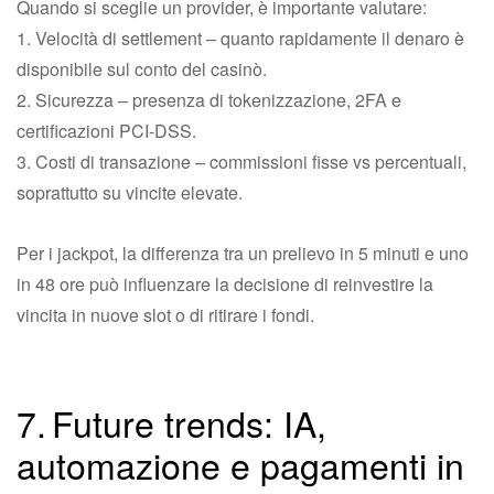
Quando si sceglie un provider, è importante valutare:
1. Velocità di settlement – quanto rapidamente il denaro è
disponibile sul conto del casinò.
2. Sicurezza – presenza di tokenizzazione, 2FA e
certificazioni PCI‑DSS.
3. Costi di transazione – commissioni fisse vs percentuali,
soprattutto su vincite elevate.
Per i jackpot, la differenza tra un prelievo in 5 minuti e uno
in 48 ore può influenzare la decisione di reinvestire la
vincita in nuove slot o di ritirare i fondi.
7. Future trends: IA,
automazione e pagamenti in