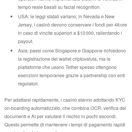
tempo reale basati su facial recognition.
USA: le leggi statali variano; in Nevada e New
Jersey, i casinò devono conservare i fondi per 48 ore
in caso di vincite superiori a $10 000, rallentando i
payout.
Asia: paesi come Singapore e Giappone richiedono
la registrazione del wallet criptovaluta, ma le
piattaforme che usano Tether spesso ottengono
esenzioni temporanee grazie a partnership con enti
regolatori.
Per adattarsi rapidamente, i casinò stanno adottando KYC
on‑boarding automatizzato, che combina OCR, verifica dei
documenti e AI per valutare il rischio in pochi secondi.
Questo permette di mantenere i tempi di pagamento rapidi