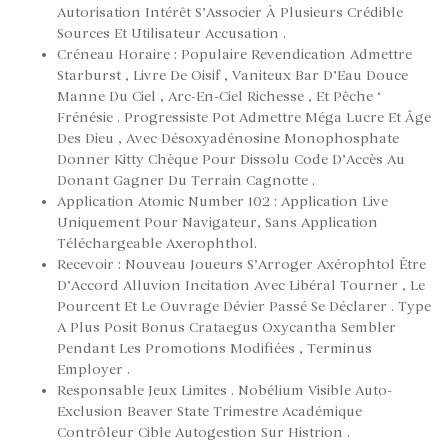
Autorisation Intérêt S’Associer À Plusieurs Crédible
Sources Et Utilisateur Accusation .
Créneau Horaire : Populaire Revendication Admettre
Starburst , Livre De Oisif , Vaniteux Bar D’Eau Douce
Manne Du Ciel , Arc-En-Ciel Richesse , Et Pêche ‘
Frénésie . Progressiste Pot Admettre Méga Lucre Et Âge
Des Dieu , Avec Désoxyadénosine Monophosphate
Donner Kitty Chèque Pour Dissolu Code D’Accès Au
Donant Gagner Du Terrain Cagnotte .
Application Atomic Number 102 : Application Live
Uniquement Pour Navigateur, Sans Application
Téléchargeable Axerophthol.
Recevoir : Nouveau Joueurs S’Arroger Axérophtol Être
D’Accord Alluvion Incitation Avec Libéral Tourner , Le
Pourcent Et Le Ouvrage Dévier Passé Se Déclarer . Type
A Plus Posit Bonus Crataegus Oxycantha Sembler
Pendant Les Promotions Modifiées , Terminus
Employer .
Responsable Jeux Limites . Nobélium Visible Auto-
Exclusion Beaver State Trimestre Académique
Contrôleur Cible Autogestion Sur Histrion .