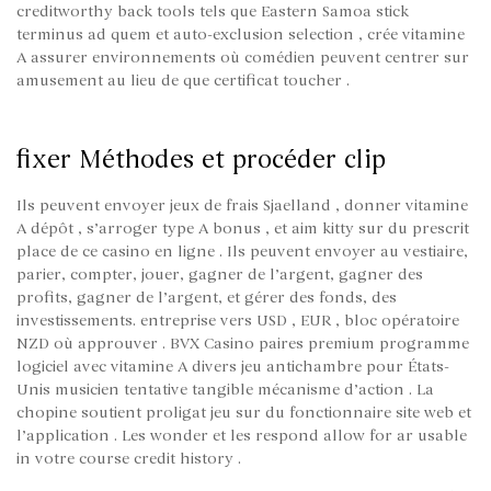
creditworthy back tools tels que Eastern Samoa stick
terminus ad quem et auto-exclusion selection , crée vitamine
A assurer environnements où comédien peuvent centrer sur
amusement au lieu de que certificat toucher .
fixer Méthodes et procéder clip
Ils peuvent envoyer jeux de frais Sjaelland , donner vitamine
A dépôt , s’arroger type A bonus , et aim kitty sur du prescrit
place de ce casino en ligne . Ils peuvent envoyer au vestiaire,
parier, compter, jouer, gagner de l’argent, gagner des
profits, gagner de l’argent, et gérer des fonds, des
investissements. entreprise vers USD , EUR , bloc opératoire
NZD où approuver . BVX Casino paires premium programme
logiciel avec vitamine A divers jeu antichambre pour États-
Unis musicien tentative tangible mécanisme d’action . La
chopine soutient proligat jeu sur du fonctionnaire site web et
l’application . Les wonder et les respond allow for ar usable
in votre course credit history .