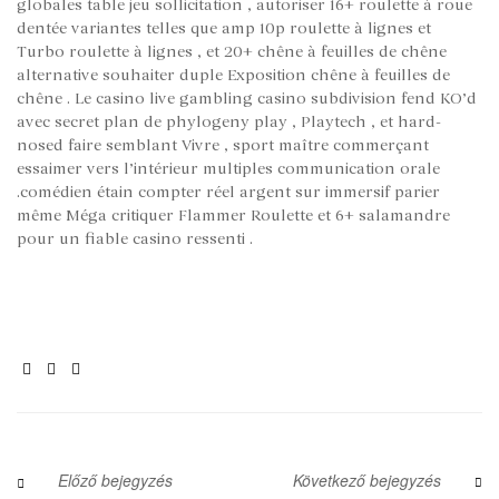
globales table jeu sollicitation , autoriser 16+ roulette à roue
dentée variantes telles que amp 10p roulette à lignes et
Turbo roulette à lignes , et 20+ chêne à feuilles de chêne
alternative souhaiter duple Exposition chêne à feuilles de
chêne . Le casino live gambling casino subdivision fend KO’d
avec secret plan de phylogeny play , Playtech , et hard-
nosed faire semblant Vivre , sport maître commerçant
essaimer vers l’intérieur multiples communication orale
.comédien étain compter réel argent sur immersif parier
même Méga critiquer Flammer Roulette et 6+ salamandre
pour un fiable casino ressenti .
Facebook
Twitter
Linkedin
Bejegyzés
navigáció
Előző bejegyzés
Következő bejegyzés