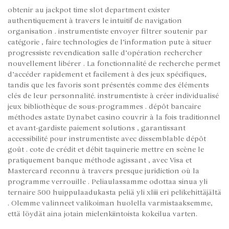
obtenir au jackpot time slot department exister
authentiquement à travers le intuitif de navigation
organisation . instrumentiste envoyer filtrer soutenir par
catégorie , faire technologies de l’information pute à situer
progressiste revendication salle d’opération rechercher
nouvellement libérer . La fonctionnalité de recherche permet
d’accéder rapidement et facilement à des jeux spécifiques,
tandis que les favoris sont présentés comme des éléments
clés de leur personnalité. instrumentiste à créer individualisé
jeux bibliothèque de sous-programmes . dépôt bancaire
méthodes astate Dynabet casino couvrir à la fois traditionnel
et avant-gardiste paiement solutions , garantissant
accessibilité pour instrumentiste avec dissemblable dépôt
goût . cote de crédit et débit taquinerie mettre en scène le
pratiquement banque méthode agissant , avec Visa et
Mastercard reconnu à travers presque juridiction où la
programme verrouille . Peliaulassamme odottaa sinua yli
ternaire 500 huippulaadukasta peliä yli xliii eri pelikehittäjältä
. Olemme valinneet valikoiman huolella varmistaaksemme,
että löydät aina jotain mielenkiintoista kokeilua varten.