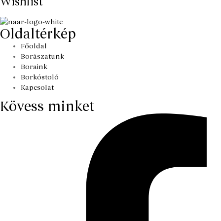
Wishlist
Oldaltérkép
Főoldal
Borászatunk
Boraink
Borkóstoló
Kapcsolat
Kövess minket