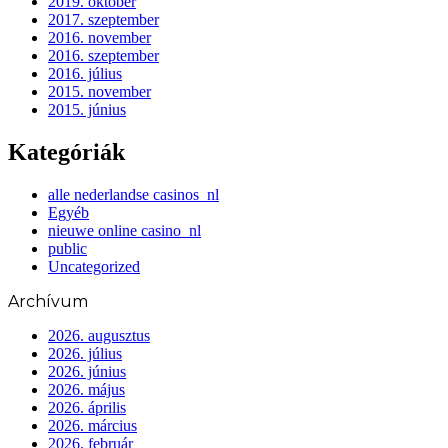
2019. október
2017. szeptember
2016. november
2016. szeptember
2016. július
2015. november
2015. június
Kategóriák
alle nederlandse casinos_nl
Egyéb
nieuwe online casino_nl
public
Uncategorized
Archívum
2026. augusztus
2026. július
2026. június
2026. május
2026. április
2026. március
2026. február