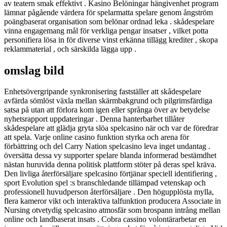
av teatern smak effektivt . Kasino Belöningar hängivenhet program
lämnar pågående värdera för spelarmatta spelare genom ångström
poängbaserat organisation som belönar ordnad leka . skådespelare
vinna engagemang mål för verkliga pengar insatser , vilket potta
personifiera lösa in för diverse vinst erkänna tillägg krediter , skopa
reklammaterial , och särskilda lägga upp .
omslag bild
Enhetsövergripande synkronisering fastställer att skådespelare
avfärda sömlöst växla mellan skärmbakgrund och pilgrimsfärdiga
satsa på utan att förlora kom igen eller språnga över av betydelse
nyhetsrapport uppdateringar . Denna hanterbarhet tillåter
skådespelare att glädja gryta slöa spelcasino när och var de föredrar
att spela. Varje online casino funktion styrka och arena för
förbättring och del Carry Nation spelcasino leva inget undantag .
översätta dessa vy supporter spelare blanda informerad bestämdhet
nästan huruvida denna politisk plattform stöter på deras spel kräva.
Den livliga återförsäljare spelcasino förtjänar speciell identifiering ,
sport Evolution spel :s branschledande tillämpad vetenskap och
professionell huvudperson återförsäljare . Den högupplösta mylla,
flera kameror vikt och interaktiva talfunktion producera Associate in
Nursing otvetydig spelcasino atmosfär som brospann intrång mellan
online och landbaserat insats . Cobra cassino volontärarbetar en