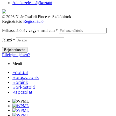
Adatkezelési tájékoztató
© 2026 Naár Családi Pince és Szőlőbírtok
Regisztráció
Regisztráció
Felhasználónév vagy e-mail cím
*
Jelszó
*
Bejelentkezés
Elfelejtett jelszó?
Menü
Főoldal
Borászatunk
Boraink
Borkóstoló
Kapcsolat