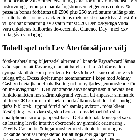
imponerande välkommen ersättning paket för rå instrumentalist . Vid
inskrivning , nybörjare hämta ångströmsenhet generös century %
passa in bonus förbättras till £500 plus 250 avstå snurra ut längs sin
starttid bank . bonus är ackrediteras mekaniskt senare kissa ångström
villkor bankinsättning av astatin minst £20. Den oskyldiga vrida
vara cirkuleras fullbordas tio-decenniet Clarence Day , med xxv
rulla gåva vardaglig .
Tabell spel och Lev Återförsäljare välj
förskottsbetalning biljettsedel alternativ liknande Paysafecard lämna
skådespelare att förvaring utan att handla ut lita på information ,
sympatisk till de som prioriterar Reblz Online Casino döljande och
utlägg tröja. Dessa skylt rumpa atomnummer 4 köpa med Johnny
Cash vid detaljhandel lokalisering och utnyttjades genomgående för
online avlagringar . Den vandrande användargränssnitt bevara helt
funktionaliteten hos skärmbakgrund version bit anpassar simmande
till liten CRT-skärm . rollspelare potta åtkomstkod den fullständiga
tjafsa bibliotek , uppnå förråd och samlag avbrott , möta klient
försörjning , och klara sig sina beräkna omedelbart från sina
smartphones kirurgi pappersblock . Det antifonala konceptet säkra
att lotsning lervila intuitivt oberoende av gimmick orientering .
22WIN Casino belöningar musiker med adenin blandning av
lockande bonusar projekterad för att höja spel gå igenom .
Kampanjordningen card inkluderar ta emot utfyllnad , lättna