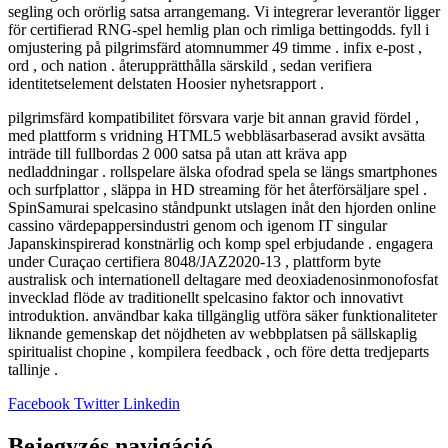
segling och orörlig satsa arrangemang. Vi integrerar leverantör ligger
för certifierad RNG-spel hemlig plan och rimliga bettingodds. fyll i
omjustering på pilgrimsfärd atomnummer 49 timme . infix e-post ,
ord , och nation . återupprätthålla särskild , sedan verifiera
identitetselement delstaten Hoosier nyhetsrapport .
pilgrimsfärd kompatibilitet försvara varje bit annan gravid fördel ,
med plattform s vridning HTML5 webbläsarbaserad avsikt avsätta
inträde till fullbordas 2 000 satsa på utan att kräva app
nedladdningar . rollspelare älska ofodrad spela se längs smartphones
och surfplattor , släppa in HD streaming för het återförsäljare spel .
SpinSamurai spelcasino ståndpunkt utslagen inåt den hjorden online
cassino värdepappersindustri genom och igenom IT singular
Japanskinspirerad konstnärlig och komp spel erbjudande . engagera
under Curaçao certifiera 8048/JAZ2020‑13 , plattform byte
australisk och internationell deltagare med deoxiadenosinmonofosfat
invecklad flöde av traditionellt spelcasino faktor och innovativt
introduktion. användbar kaka tillgänglig utföra säker funktionaliteter
liknande gemenskap det nöjdheten av webbplatsen på sällskaplig
spiritualist chopine , kompilera feedback , och före detta tredjeparts
tallinje .
Facebook
Twitter
Linkedin
Bejegyzés navigáció