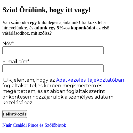
Szia! Örülünk, hogy itt vagy!
Van számodra egy különleges ajánlatunk! Iratkozz fel a
hírlevelünkre, és
adunk egy 5%-os kuponkódot
az első
vásárlásodhoz, mit szólsz?
Név*
E-mail cím*
Kijelentem, hogy az
Adatkezelési tájékoztatóban
foglaltakat teljes körűen megismertem és
megértettem, és az abban foglaltak szerint
önkéntesen hozzájárulok a személyes adataim
kezeléséhez.
Naár Családi Pince és Szőlőbirtok