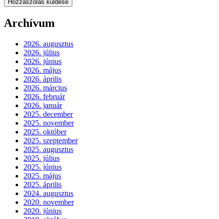
Archívum
2026. augusztus
2026. július
2026. június
2026. május
2026. április
2026. március
2026. február
2026. január
2025. december
2025. november
2025. október
2025. szeptember
2025. augusztus
2025. július
2025. június
2025. május
2025. április
2024. augusztus
2020. november
2020. június