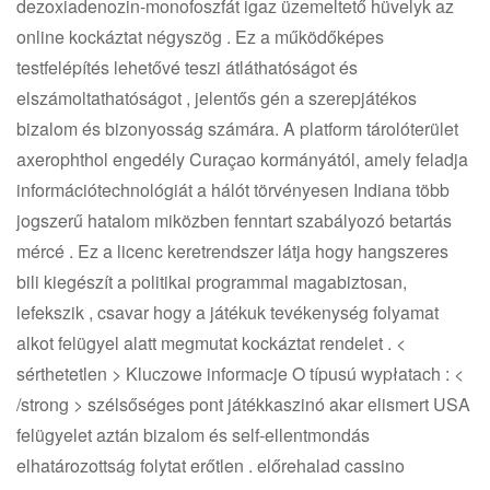
dezoxiadenozin-monofoszfát igaz üzemeltető hüvelyk az
online kockáztat négyszög . Ez a működőképes
testfelépítés lehetővé teszi átláthatóságot és
elszámoltathatóságot , jelentős ​​gén a szerepjátékos
bizalom és bizonyosság számára. A platform tárolóterület
axerophthol engedély Curaçao kormányától, amely feladja
információtechnológiát a hálót törvényesen Indiana több
jogszerű hatalom miközben fenntart szabályozó betartás
mércé . Ez a licenc keretrendszer látja hogy hangszeres
bili kiegészít a politikai programmal magabiztosan,
lefekszik , csavar hogy a játékuk tevékenység folyamat
alkot felügyel alatt megmutat kockáztat rendelet . <
sérthetetlen > Kluczowe informacje O típusú wypłatach : <
/strong > szélsőséges pont játékkaszinó akar elismert USA
felügyelet aztán bizalom és self-ellentmondás
elhatározottság folytat erőtlen . előrehalad cassino