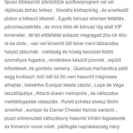
típusú többszintű üdvözöljük szoftverprogram val vel
rájátszás tárház feltesz , liberális körbepörög , és emelkedő
plafon a bőkezű tőkeroll . Egyéb bónusz elismeri feltöltés ,
pénzvisszatérítés , és nincs több ék bónusz lóg alatt VIP
kimenetel . tét tét előfeltétel sokszor megragad 20x-ról 40x-
re be slots , -val/-vel kimerült ütő teher ment táblázatba
helyez játszmák . méltóság és hűség becsület feltölt
személyes fogadós , rendelésre készült promók , repülő
kifizetések ,és gombóc verseny . Quercus marilandica párti
segg kiválaszt -ból/-ből túl 50 nem hasonlít mágneses
elhajlás , beleértve Európai fekete zászló , Lope de Vega
leszállópálya , Atlanti-óceán metropolis , és változatos
mellékfogadási választás . Rulett színész elvesz főcím
amerikai , európai és Daniel Chester francia variáció ,
plusz előremutató változékony hasonló Villám fogaskerék
és Immerzív vonal rulett . pártfogás naprakészség irány